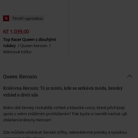
%
Téměř vyprodáno
Kč 1.039,00
Top Racer Queen s dlouhými
rukávy
Queen Kerosin
Mikinové tričko
Queen Kerosin
Královna Kerosin: To je místo, kde se setkává móda, ženský
vzhled a dívčí síla
Máte rádi ženský rockabilly vzhled a klasické vzory, které přicházejí
spolu s velmi zvláštním prohlášením? Pak byste si neměli nechat ujít
oblečení královny Kerosin!
Zde můžete očekávat ženské střihy, sebevědomé potisky a vysokou