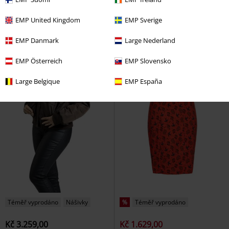
EMP United Kingdom
EMP Sverige
EMP Danmark
Large Nederland
EMP Österreich
EMP Slovensko
Large Belgique
EMP España
Téměř vyprodáno
Nášivky
%
Téměř vyprodáno
Kč 3.259,00
Kč 1.629,00