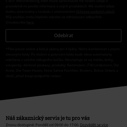
E.M.P. Merchandising mbH může zpracovávat mé osobní údaje a
pravidelně mi posílat informace o svých produktech. Mé osobní údaje
budou zpracovány v souladu s ustanoveními
Ochrana osobních údajů
.
Můj souhlas mohu kdykoliv odvolat na odhlašovací odkaz/link.
Unsubscribe
here
.
Odebírat
*Platí pouze online a kód je platný jen 4 týdny. Nelze kombinovat s jinými
slevovými kódy. Po vložení a potvrzení kódu bude sleva automaticky
odečtena z vašeho nákupního košíku. Nevztahuje se na média, knihy,
vstupenky, dárkové poukazy, produkty: Rammstein, (Till) Lindemann, Die
Ärzte, Die Toten Hosen, Feine Sahne Fischfilet, Broilers, Böhse Onkelz a
zboží, jehož koupí podpoříte nadaci.
Náš zákaznický servis je tu pro vás
Znovu dostupné: Pondělí od 09:00 do 17:00.
Dozvědět se více