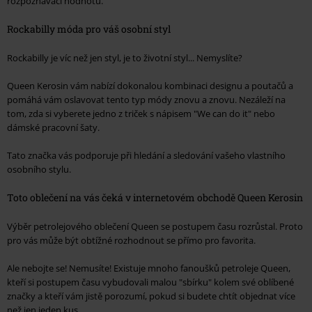
rozpoznávací hodnotu.
Rockabilly móda pro váš osobní styl
Rockabilly je víc než jen styl, je to životní styl... Nemyslíte?
Queen Kerosin vám nabízí dokonalou kombinaci designu a poutačů a
pomáhá vám oslavovat tento typ módy znovu a znovu. Nezáleží na
tom, zda si vyberete jedno z triček s nápisem "We can do it" nebo
dámské pracovní šaty.
Tato značka vás podporuje při hledání a sledování vašeho vlastního
osobního stylu.
Toto oblečení na vás čeká v internetovém obchodě Queen Kerosin
Výběr petrolejového oblečení Queen se postupem času rozrůstal. Proto
pro vás může být obtížné rozhodnout se přímo pro favorita.
Ale nebojte se! Nemusíte! Existuje mnoho fanoušků petroleje Queen,
kteří si postupem času vybudovali malou "sbírku" kolem své oblíbené
značky a kteří vám jistě porozumí, pokud si budete chtít objednat více
než jen jeden kus.