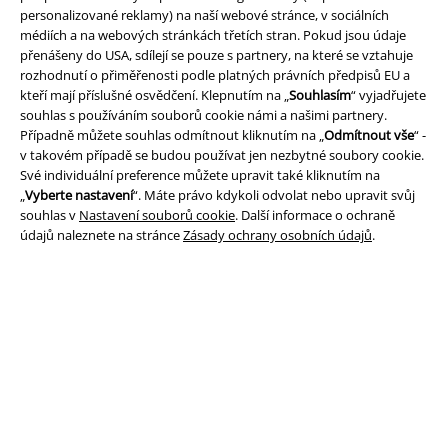
personalizované reklamy) na naší webové stránce, v sociálních
Právní informace
médiích a na webových stránkách třetích stran. Pokud jsou údaje
přenášeny do USA, sdílejí se pouze s partnery, na které se vztahuje
Podmínky
rozhodnutí o přiměřenosti podle platných právních předpisů EU a
kteří mají příslušné osvědčení. Klepnutím na „
Souhlasím
“ vyjadřujete
souhlas s používáním souborů cookie námi a našimi partnery.
Prohlášení
Případně můžete souhlas odmítnout kliknutím na „
Odmítnout vše
“ -
v takovém případě se budou používat jen nezbytné soubory cookie.
Ochrana osobních údajů
Své individuální preference můžete upravit také kliknutím na
„
Vyberte nastavení
“. Máte právo kdykoli odvolat nebo upravit svůj
Likvidace odpadu a ochrana životního prostředí
souhlas v
Nastavení souborů cookie
. Další informace o ochraně
údajů naleznete na stránce
Zásady ochrany osobních údajů
.
Prohlášení o shodě
Informace o přístupnosti
Nastavení souborů cookie
Odstoupení od smlouvy
Všechny ceny jsou včetně DPH, bez
poštovného a balného