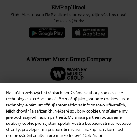
EMP aplikaci
Stáhněte si novou EMP aplikaci zdarma a využijte všechny nové
funkce a výhody!
A Warner Music Group Company
Na našich webových stránkách používáme soubory cookie a jiné
technologie, které se společně označují jako „soubory cookies“. Tyto
technologie nám umožňují shromažďovat informace o uživatelích,
jejich chování a zařízeních. Některé soubory cookie umísťujeme my,
jiné pocházejí od našich partnerů. My a naši partneři používáme
soubory cookie pro zajištění spolehlivosti a bezpečnosti naší webové
stránky, pro zlepšení a přizpůsobení vašich nákupních zkušeností,
pro provádění analýz a pro marketingové účely (např.