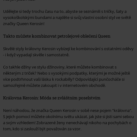
Udělejte si tedy trochu času na to, abyste se seznámili s tričky, šaty a
vysokoškolskými bundami a najděte si svůj vlastní osobní styl ve světě
značky Queen Kerosin!
Takto můžete kombinovat petrolejové oblečení Queen
Skvělé styly královny Kerosin vybízejí ke kombinování s ostatními oděvy
- i když vypadají skvěle i samostatně.
Co takhle džíny ve stylu džínoviny, které můžete kombinovat s
některým z triček? Nebo s vysokými podpatky, kterými je možné ještě
více podtrhnout vaši lásku k rockabilly? Odpovídající punčocháče si
samozřejmě můžete zakoupit i v internetovém obchodě.
Královna Kerosin: Móda se zvláštním poselstvím
Není náhodou, že značka Queen Kerosin v sobě nese pojem "královna".
S jejich pomocí můžete okolnímu světu ukázat, jak jste si jisti sami sebou
a svým vzhledem! Zobrazené ženy nenechávají nikoho na pochybách o
tom, kdo si zaslouží být považován za vzor.