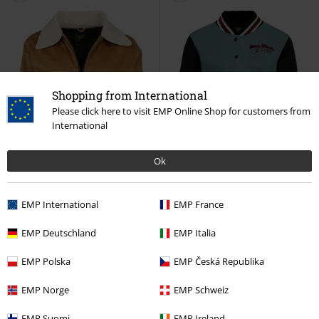
Shopping from International
Please click here to visit EMP Online Shop for customers from
International
Ok
EMP International
EMP France
EMP Deutschland
EMP Italia
%
Téměř vyprodáno
Téměř vyprodáno
Výšivka
EMP Polska
EMP Česká Republika
Kč 3.399,00
Kč 2.449,00
Cropped manšestrová bunda
We Can Do It
Queen Kerosin
EMP Norge
EMP Schweiz
Queen Kerosin
Přechodní
Varsity bunda
bundy
EMP Suomi
EMP Ireland