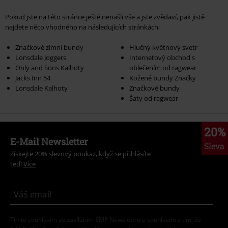
Pokud jste na této stránce ještě nenašli vše a jste zvědaví, pak jistě
najdete něco vhodného na následujících stránkách:
Značkové zimní bundy
Hlučný květnový svetr
Lonsdale Joggers
Internetový obchod s
Only and Sons Kalhoty
oblečením od ragwear
Jacks Inn 54
Kožené bundy Značky
Lonsdale Kalhoty
Značkové bundy
Šaty od ragwear
20%
E-Mail Newsletter
Sleva
Získejte 20% slevový poukaz, když se přihlásíte
teď!
Více
Tímto souhlasím se zasíláním EMP Newslettru a souhlasím s tím, že