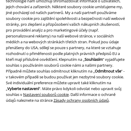
technologie nám umožňují shromažďovat informace o uživatelích,
Právní informace
jejich chování a zařízeních. Některé soubory cookie umísťujeme my,
Podmínky
jiné pocházejí od našich partnerů. My a naši partneři používáme
soubory cookie pro zajištění spolehlivosti a bezpečnosti naší webové
stránky, pro zlepšení a přizpůsobení vašich nákupních zkušeností,
Prohlášení
pro provádění analýz a pro marketingové účely (např.
personalizované reklamy) na naší webové stránce, v sociálních
Ochrana osobních údajů
médiích a na webových stránkách třetích stran. Pokud jsou údaje
přenášeny do USA, sdílejí se pouze s partnery, na které se vztahuje
Likvidace odpadu a ochrana životního prostředí
rozhodnutí o přiměřenosti podle platných právních předpisů EU a
kteří mají příslušné osvědčení. Klepnutím na „
Souhlasím
“ vyjadřujete
Prohlášení o shodě
souhlas s používáním souborů cookie námi a našimi partnery.
Případně můžete souhlas odmítnout kliknutím na „
Odmítnout vše
“ -
v takovém případě se budou používat jen nezbytné soubory cookie.
Informace o přístupnosti
Své individuální preference můžete upravit také kliknutím na
„
Vyberte nastavení
“. Máte právo kdykoli odvolat nebo upravit svůj
Nastavení souborů cookie
souhlas v
Nastavení souborů cookie
. Další informace o ochraně
údajů naleznete na stránce
Zásady ochrany osobních údajů
.
Odstoupení od smlouvy
Všechny ceny jsou včetně DPH, bez
poštovného a balného
© 1986-2026 EMP Merchandising