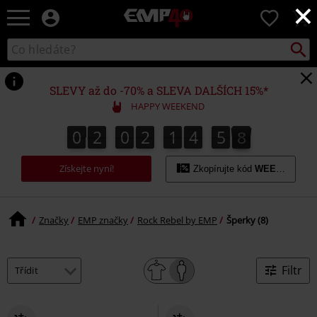
×
EMP
0
-
Hudba,
Vyhled
Katalog
TV
vyhledávání
filmy
&
SLEVY až do -70% a SLEVA DALŠÍCH 15%*
seriály,
HAPPY WEEKEND
Merch
pro
0
2
0
2
1
4
5
8
0
2
0
2
1
4
5
7
7
5
0
9
8
hráče,
Alternativní
Získejte nyní!
móda
Zkopírujte kód
WEEKEND
Značky
EMP značky
Rock Rebel by EMP
Šperky (8)
Filtr