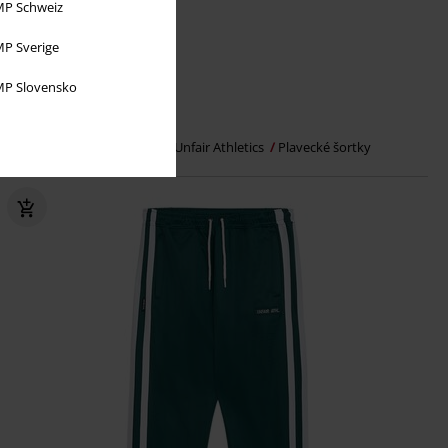
P Schweiz
P Sverige
%
Téměř vyprodáno
P Slovensko
Kč 871,00
Šortky s kapsou na mince
Unfair Athletics
Plavecké šortky