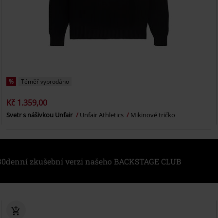
%
Téměř vyprodáno
Kč 1.359,00
Svetr s nášivkou Unfair
Unfair Athletics
Mikinové tričko
i 30denní zkušební verzi našeho BACKSTAGE CLUB