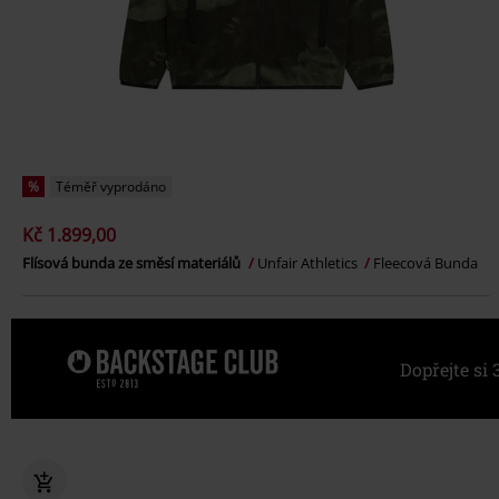
%
Téměř vyprodáno
Kč 1.899,00
Flísová bunda ze směsí materiálů
Unfair Athletics
Fleecová Bunda
Dopřejte s