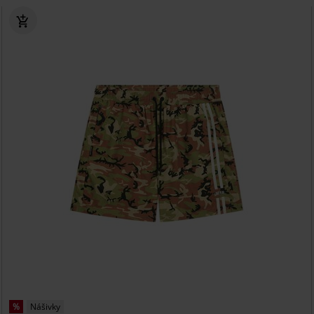
%
Nášivky