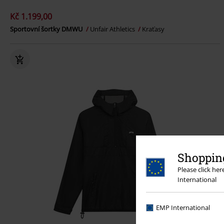
Kč 1.199,00
Sportovní šortky DMWU
Unfair Athletics
Kraťasy
Shopping
Please click he
International
EMP International