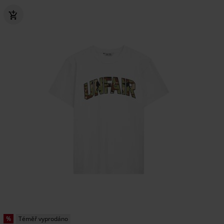
%
Téměř vyprodáno