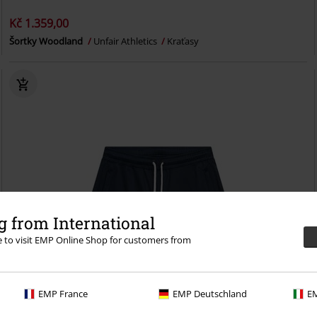
Kč 1.359,00
Šortky Woodland
Unfair Athletics
Kraťasy
 from International
re to visit EMP Online Shop for customers from
EMP France
EMP Deutschland
EM