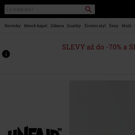
Přejít k
Vyhledávání
Katalog
hlavnímu
vyhledávání
obsahu
Novinky
Merch kapel
Zábava
Značky
Životní styl
Ženy
Muži
SLEVY až do -70% a 