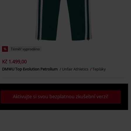
%
Téměř vyprodáno
Kč 1.499,00
DMWU Top Evolution Petrolium
Unfair Athletics
Tepláky
Aktivujte si svou bezplatnou zkušební verzi!