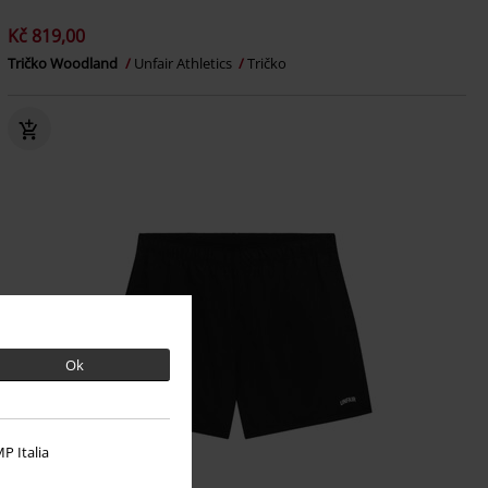
Kč 819,00
Tričko Woodland
Unfair Athletics
Tričko
Ok
P Italia