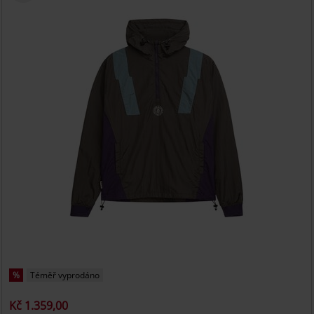
%
Téměř vyprodáno
Kč 1.359,00