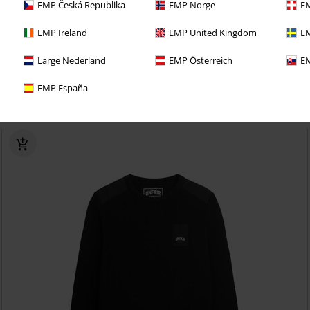
EMP Česká Republika
EMP Norge
EM
EMP Ireland
EMP United Kingdom
EM
%
Téměř vyprodáno
Large Nederland
EMP Österreich
EM
Kč 759,00
EMP España
Sportovní šortky DNWU
Unfair Athletics
Kraťasy