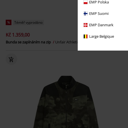
EMP Polska
EMP Suomi
%
Téměř vyprodáno
EMP Danmark
Kč 1.359,00
Large Belgique
Bunda se zapínáním na zip
Unfair Athletics
Přechodní bundy