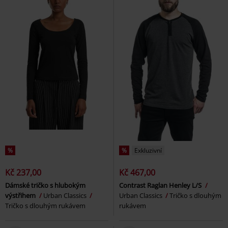
%
%
Exkluzivní
Kč 237,00
Kč 467,00
Dámské tričko s hlubokým
Contrast Raglan Henley L/S
výstřihem
Urban Classics
Urban Classics
Tričko s dlouhým
Tričko s dlouhým rukávem
rukávem