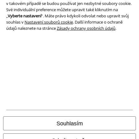
v takovém případě se budou používat jen nezbytné soubory cookie.
Své individuální preference můžete upravit také kliknutím na
Způsoby platby
„
Vyberte nastavení
“. Máte právo kdykoli odvolat nebo upravit svůj
souhlas v
Nastavení souborů cookie
. Další informace o ochraně
údajů naleznete na stránce
Zásady ochrany osobních údajů
.
Bankovní převod
Platba na dobírku
Doprava
Balíkovna
Balík Do ruky
EMP aplikaci
Stáhněte si novou EMP aplikaci zdarma a využijte všechny nové
funkce a výhody!
Souhlasím