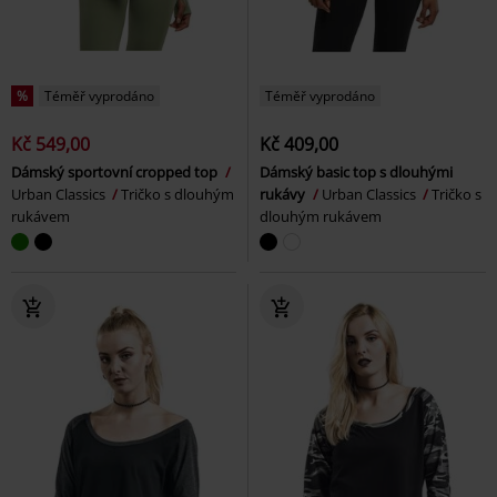
%
Téměř vyprodáno
Téměř vyprodáno
Kč 549,00
Kč 409,00
Dámský sportovní cropped top
Dámský basic top s dlouhými
Urban Classics
Tričko s dlouhým
rukávy
Urban Classics
Tričko s
rukávem
dlouhým rukávem