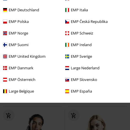
EMP Deutschland
EMP Italia
EMP Polska
EMP Česká Republika
EMP Norge
EMP Schweiz
EMP Suomi
EMP Ireland
EMP United Kingdom
EMP Sverige
%
%
EMP Danmark
Large Nederland
Kč 348,00
Kč 279,00
EMP Österreich
EMP Slovensko
Tričko s kontrastními, dlouhými,
Basic tričko s dlouhými rukávy
raglánovými rukávy
Urban
Urban Classics
Tričko s dlouhým
Large Belgique
EMP España
Classics
Tričko s dlouhým
rukávem
rukávem