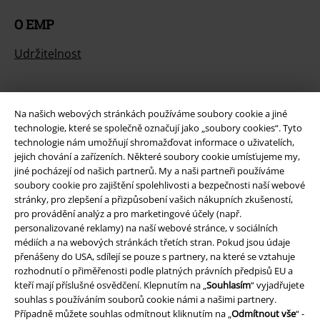
O EMP
Udržitelnost
Na našich webových stránkách používáme soubory cookie a jiné
technologie, které se společně označují jako „soubory cookies“. Tyto
technologie nám umožňují shromažďovat informace o uživatelích,
jejich chování a zařízeních. Některé soubory cookie umísťujeme my,
jiné pocházejí od našich partnerů. My a naši partneři používáme
soubory cookie pro zajištění spolehlivosti a bezpečnosti naší webové
Staňte se součástí komunity!
stránky, pro zlepšení a přizpůsobení vašich nákupních zkušeností,
pro provádění analýz a pro marketingové účely (např.
personalizované reklamy) na naší webové stránce, v sociálních
médiích a na webových stránkách třetích stran. Pokud jsou údaje
přenášeny do USA, sdílejí se pouze s partnery, na které se vztahuje
rozhodnutí o přiměřenosti podle platných právních předpisů EU a
kteří mají příslušné osvědčení. Klepnutím na „
Souhlasím
“ vyjadřujete
souhlas s používáním souborů cookie námi a našimi partnery.
Případně můžete souhlas odmítnout kliknutím na „
Odmítnout vše
“ -