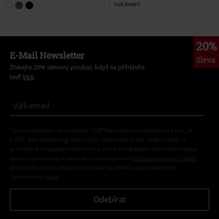
rukávem
20%
E-Mail Newsletter
Sleva
Získejte 20% slevový poukaz, když se přihlásíte
teď!
Více
Tímto souhlasím se zasíláním EMP Newslettru a souhlasím s tím, že
E.M.P. Merchandising mbH může zpracovávat mé osobní údaje a
pravidelně mi posílat informace o svých produktech. Mé osobní údaje
budou zpracovány v souladu s ustanoveními
Ochrana osobních údajů
.
Můj souhlas mohu kdykoliv odvolat na odhlašovací odkaz/link.
Unsubscribe
here
.
Odebírat