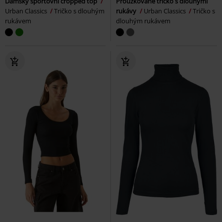
Dámský sportovní cropped top
Proužkované tričko s dlouhými
Urban Classics
Tričko s dlouhým
rukávy
Urban Classics
Tričko s
rukávem
dlouhým rukávem