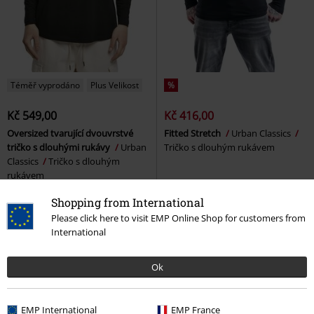
Téměř vyprodáno
Plus Velikost
%
Kč 549,00
Kč 416,00
Oversized tvarující dvouvrstvé
Fitted Stretch
Urban Classics
tričko s dlouhými rukávy
Urban
Tričko s dlouhým rukávem
Classics
Tričko s dlouhým
rukávem
Shopping from International
Please click here to visit EMP Online Shop for customers from
International
Ok
EMP International
EMP France