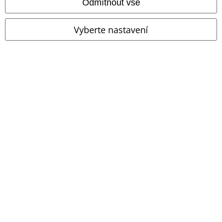
Odmítnout vše
A Warner Music Group Company
Vyberte nastavení
Právní informace
Podmínky
Prohlášení