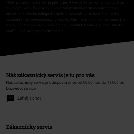
*Platí pouze online a kód je platný jen 4 týdny. Nelze kombinovat s jinými
slevovými kódy. Po vložení a potvrzení kódu bude sleva automaticky
odečtena z vašeho nákupního košíku. Nevztahuje se na média, knihy,
vstupenky, dárkové poukazy, produkty: Rammstein, (Till) Lindemann, Die
Ärzte, Die Toten Hosen, Feine Sahne Fischfilet, Broilers, Böhse Onkelz a
zboží, jehož koupí podpoříte nadaci.
Náš zákaznický servis je tu pro vás
Náš zákaznický servis je k dispozici dnes od 09:00 hod do 17:00 hod.
Dozvědět se více
Zahájit chat
Zákaznícky servis