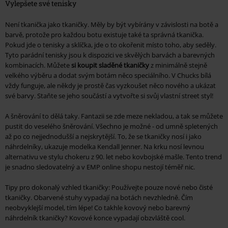
Vylepšete své tenisky
Není tkanička jako tkaničky. Měly by být vybírány v závislosti na botě a
barvě, protože pro každou botu existuje také ta správná tkanička.
Pokud jde o tenisky a sklíčka, jde o to okořenit místo toho, aby seděly.
Tyto parádní tenisky jsou k dispozici ve skvělých barvách a barevných
kombinacích. Můžete
si koupit sladěné tkaničky
z minimálně stejně
velkého výběru a dodat svým botám něco speciálního. V Chucks bílá
vždy funguje, ale někdy je prostě čas vyzkoušet něco nového a ukázat
své barvy. Staňte se jeho součástí a vytvořte si svůj vlastní street styl!
A šněrování to dělá taky. Fantazii se zde meze nekladou, a tak se můžete
pustit do veselého šněrování. Všechno je možné - od umně spletených
až po co nejjednodušší a nejskrytější. To, že se tkaničky nosí i jako
náhrdelníky, ukazuje modelka Kendall Jenner. Na krku nosí levnou
alternativu ve stylu chokeru z 90. let nebo kovbojské mašle. Tento trend
je snadno sledovatelný a v EMP online shopu nestojí téměř nic.
Tipy pro dokonalý vzhled tkaničky: Používejte pouze nové nebo čisté
tkaničky. Obarvené stuhy vypadají na botách nevzhledně. Čím
neobvyklejší model, tím lépe! Co takhle kovový nebo barevný
náhrdelník tkaničky? Kovové konce vypadají obzvláště cool.