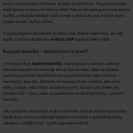
boty a vlastně si jich všimnete, až když se roztrhnou. Ale podobně jako
malé šperky mohou mít úžasný efekt: Pokud věnujete pozornost svému
outfitu a neustále hledáte nové trendy a dokonalý styl, můžete svým
botám dodat i zuřivý vzhled.
S odpovídajícími tkaničkami můžete zcela změnit nejen boty, ale celý
outfit. V dobře zásobeném
e-shopu EMP
najdete velký výběr.
Kupujete tkaničky – ale které jsou ty pravé?
V minulosti byly
barevné tkaničky
známé pouze u tenisek, zatímco
klasickým botám dominovaly černé, bílé a hnědé. Dnes se můžete
opravdu pochlubit tkaničkami ve výrazné červené nebo zářivých
neonových barvách. Opravdu se houpají pouze s motivy, jako jsou
lebky, hvězdy nebo srdce. Nezáleží na tom, zda se rozhodnete pro
variantu tón v tónu, nebo se spolehnete na silné kontrasty v jasných
barvách.
Díky parádním tkaničkám budou vaše boty také skutečným poutačem.
Na druhou stranu musíte být opatrní: nevhodné a špinavé tkaničky -
zejména u světlých bot - rychle vypadají směšně.