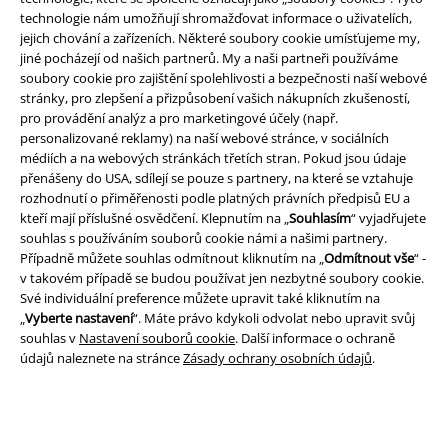
Právní informace
technologie nám umožňují shromažďovat informace o uživatelích,
jejich chování a zařízeních. Některé soubory cookie umísťujeme my,
Podmínky
jiné pocházejí od našich partnerů. My a naši partneři používáme
soubory cookie pro zajištění spolehlivosti a bezpečnosti naší webové
Prohlášení
stránky, pro zlepšení a přizpůsobení vašich nákupních zkušeností,
pro provádění analýz a pro marketingové účely (např.
personalizované reklamy) na naší webové stránce, v sociálních
Ochrana osobních údajů
médiích a na webových stránkách třetích stran. Pokud jsou údaje
přenášeny do USA, sdílejí se pouze s partnery, na které se vztahuje
Likvidace odpadu a ochrana životního prostředí
rozhodnutí o přiměřenosti podle platných právních předpisů EU a
kteří mají příslušné osvědčení. Klepnutím na „
Souhlasím
“ vyjadřujete
Prohlášení o shodě
souhlas s používáním souborů cookie námi a našimi partnery.
Případně můžete souhlas odmítnout kliknutím na „
Odmítnout vše
“ -
Informace o přístupnosti
v takovém případě se budou používat jen nezbytné soubory cookie.
Své individuální preference můžete upravit také kliknutím na
„
Vyberte nastavení
“. Máte právo kdykoli odvolat nebo upravit svůj
Nastavení souborů cookie
souhlas v
Nastavení souborů cookie
. Další informace o ochraně
údajů naleznete na stránce
Zásady ochrany osobních údajů
.
Odstoupení od smlouvy
Všechny ceny jsou včetně DPH, bez
poštovného a balného
© 1986-2026 EMP Merchandising