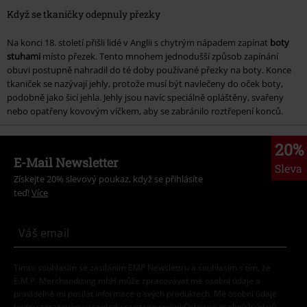
Když se tkaničky odepnuly přezky
Na konci 18. století přišli lidé v Anglii s chytrým nápadem zapínat
boty
stuhami
místo přezek. Tento mnohem jednodušší způsob zapínání
obuvi postupně nahradil do té doby používané přezky na boty. Konce
tkaniček se nazývají jehly, protože musí být navlečeny do oček boty,
podobně jako šicí jehla. Jehly jsou navíc speciálně opláštěny, svařeny
nebo opatřeny kovovým víčkem, aby se zabránilo roztřepení konců.
20%
E-Mail Newsletter
Sleva
Získejte 20% slevový poukaz, když se přihlásíte
teď!
Více
Tímto souhlasím se zasíláním EMP Newslettru a souhlasím s tím, že
E.M.P. Merchandising mbH může zpracovávat mé osobní údaje a
pravidelně mi posílat informace o svých produktech. Mé osobní údaje
budou zpracovány v souladu s ustanoveními
Ochrana osobních údajů
.