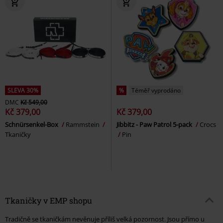
SLEVA 30%
%
Téměř vyprodáno
DMC
Kč 549,00
Kč 379,00
Kč 379,00
Schnürsenkel-Box
Rammstein
Jibbitz - Paw Patrol 5-pack
Crocs
Tkaničky
Pin
Tkaničky v EMP shopu
Tradičně se tkaničkám nevěnuje příliš velká pozornost. Jsou přímo u