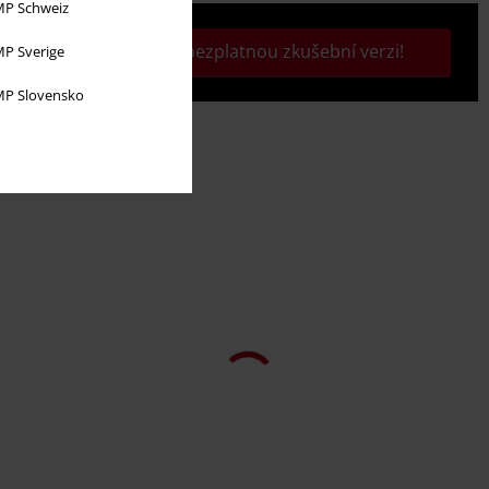
P Schweiz
Aktivujte si svou bezplatnou zkušební verzi!
P Sverige
P Slovensko
Plus Size