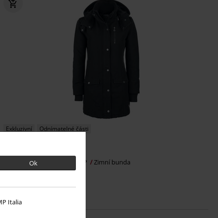
Exkluzivní
Odnímatelné části
DMC
Od
Kč 2.799,00
Kč 2.719,00
Od
Dámská parka
RED by EMP
Zimní bunda
Ok
P Italia