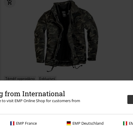
Téměř vyprodáno
Exkluzivní
Kč 3.259,00
 from International
Od
Army Field Jacket
Black Premium by EMP
Zimní bunda
re to visit EMP Online Shop for customers from
EMP France
EMP Deutschland
EM