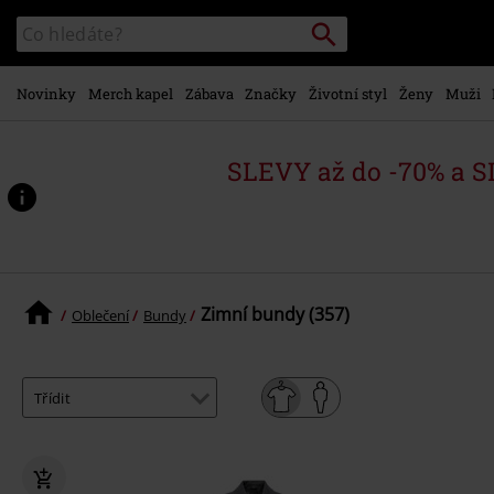
Přejít k
Vyhledávání
Katalog
hlavnímu
vyhledávání
obsahu
Novinky
Merch kapel
Zábava
Značky
Životní styl
Ženy
Muži
SLEVY až do -70% a 
Zimní bundy (357)
Oblečení
Bundy