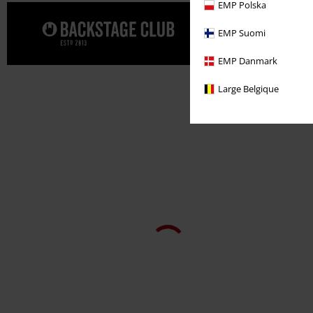
EMP Polska
Dopřejte s
EMP Suomi
EMP Danmark
Large Belgique
Exkluzivní
Odnímatelné části
DMC
Od
Kč 2.799,00