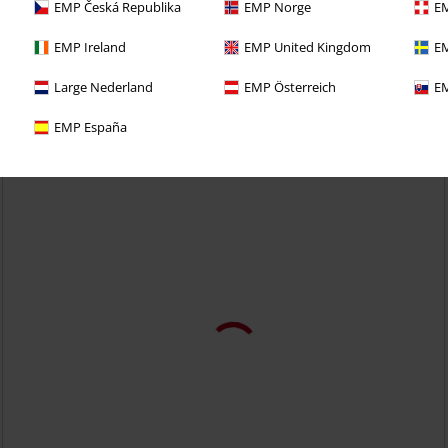
EMP Česká Republika
EMP Norge
EM
i 30denní zkušební verzi našeho BACKSTAGE CLUB
EMP Ireland
EMP United Kingdom
EM
Large Nederland
EMP Österreich
EM
EMP España
Téměř vyprodáno
Plus Size
DMC
Od
Kč 4.724,99