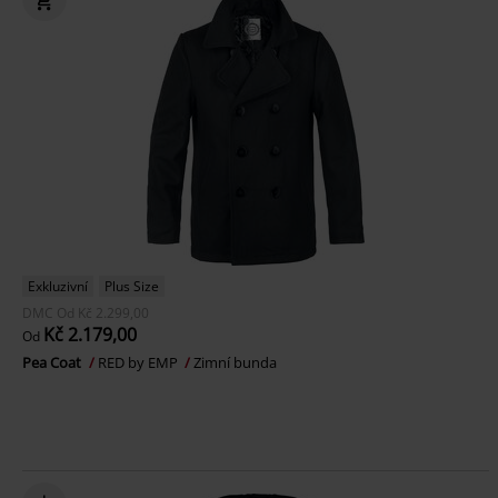
Exkluzivní
Plus Size
DMC
Od
Kč 2.299,00
Kč 2.179,00
Od
Pea Coat
RED by EMP
Zimní bunda