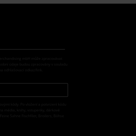
 Merchandising mbH může zpracovávat
osobní údaje budou zpracovány v souladu
na odhlašovací odkaz/link.
vovými kódy. Po vložení a potvrzení kódu
na média, knihy, vstupenky, dárkové
eine Sahne Fischfilet, Broilers, Böhse