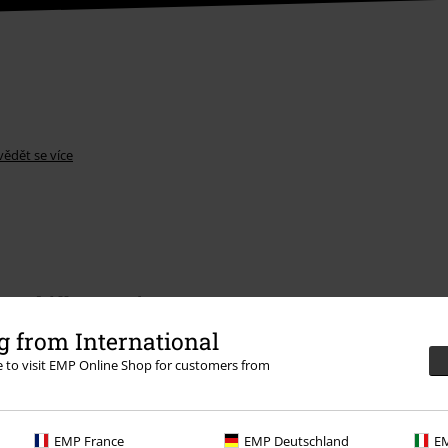
ědět se více
Nabídky pro vás
 from International
Soutěž
re to visit EMP Online Shop for customers from
Objednejte si dárkový poukaz
EMP France
EMP Deutschland
EM