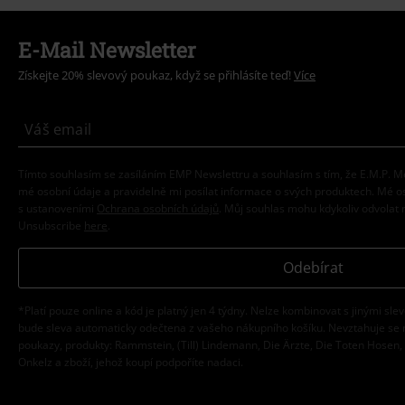
E-Mail Newsletter
Získejte 20% slevový poukaz, když se přihlásíte teď!
Více
Tímto souhlasím se zasíláním EMP Newslettru a souhlasím s tím, že E.M.P.
mé osobní údaje a pravidelně mi posílat informace o svých produktech. Mé 
s ustanoveními
Ochrana osobních údajů
. Můj souhlas mohu kdykoliv odvolat 
Unsubscribe
here
.
Odebírat
*Platí pouze online a kód je platný jen 4 týdny. Nelze kombinovat s jinými sle
bude sleva automaticky odečtena z vašeho nákupního košíku. Nevztahuje se 
poukazy, produkty: Rammstein, (Till) Lindemann, Die Ärzte, Die Toten Hosen, F
Onkelz a zboží, jehož koupí podpoříte nadaci.