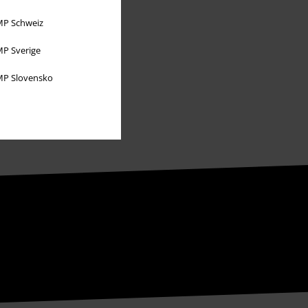
P Schweiz
P Sverige
P Slovensko