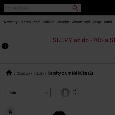
Přejít k
Vyhledávání
Katalog
hlavnímu
vyhledávání
obsahu
Novinky
Merch kapel
Zábava
Značky
Životní styl
Ženy
Muži
SLEVY až do -70% a 
Kabáty z umělé kůže (2)
Oblečení
Kabáty