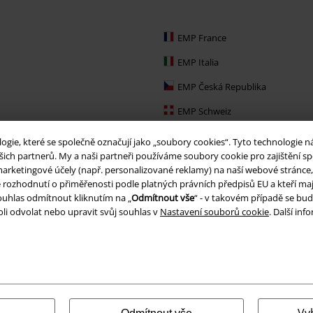
EMP France
EMP Italia
EMP Česká Republika
EMP Schweiz
EMP Ireland
ie, které se společně označují jako „soubory cookies“. Tyto technologie n
ich partnerů. My a naši partneři používáme soubory cookie pro zajištění spo
EMP Sverige
arketingové účely (např. personalizované reklamy) na naší webové stránce, 
je rozhodnutí o přiměřenosti podle platných právních předpisů EU a kteří maj
Large Nederland
uhlas odmítnout kliknutím na „
Odmítnout vše
“ - v takovém případě se bud
EMP Slovensko
li odvolat nebo upravit svůj souhlas v
Nastavení souborů cookie
. Další in
EMP España
Vy