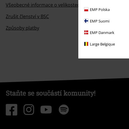
Všeobecné informace o velikostech
EMP Polska
Zrušit členství v BSC
EMP Suomi
Způsoby platby
EMP Danmark
Large Belgique
Staňte se součástí komunity!