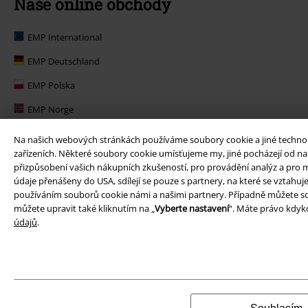
Naše online obchody
EMP International
EMP Deutschland
EMP Polska
EMP Norge
EMP Suomi
Na našich webových stránkách používáme soubory cookie a jiné technolog
zařízeních. Některé soubory cookie umísťujeme my, jiné pocházejí od naš
EMP United Kingdom
přizpůsobení vašich nákupních zkušeností, pro provádění analýz a pro m
údaje přenášeny do USA, sdílejí se pouze s partnery, na které se vztahu
EMP Danmark
používáním souborů cookie námi a našimi partnery. Případně můžete so
EMP Österreich
můžete upravit také kliknutím na „
Vyberte nastavení
“. Máte právo kdyko
údajů
.
Large Belgique