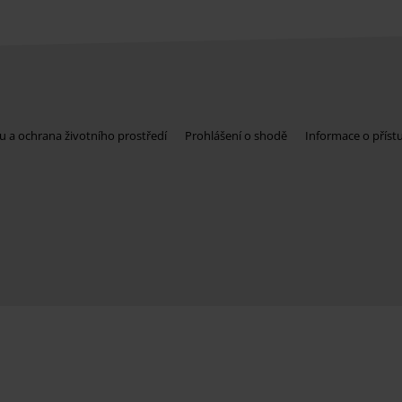
u a ochrana životního prostředí
Prohlášení o shodě
Informace o příst