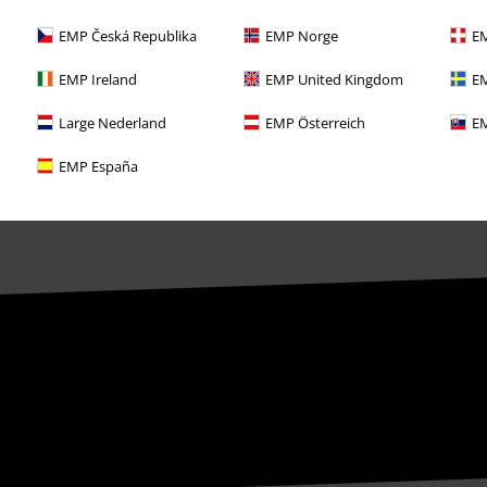
EMP Česká Republika
EMP Norge
EM
EMP Ireland
EMP United Kingdom
EM
Large Nederland
EMP Österreich
EM
EMP España