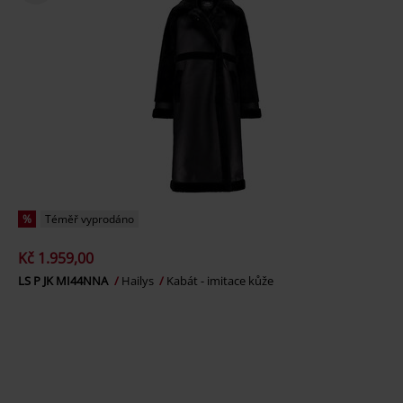
%
Téměř vyprodáno
Kč 1.959,00
LS P JK MI44NNA
Hailys
Kabát - imitace kůže