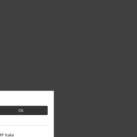
O EMP
Udržitelnost
Ok
P Italia