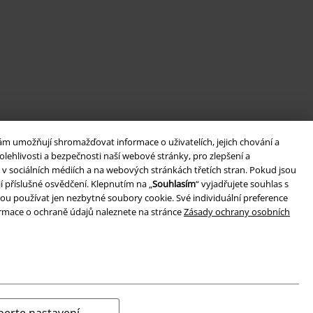
ám umožňují shromažďovat informace o uživatelích, jejich chování a
lehlivosti a bezpečnosti naší webové stránky, pro zlepšení a
v sociálních médiích a na webových stránkách třetích stran. Pokud jsou
í příslušné osvědčení. Klepnutím na „
Souhlasím
“ vyjadřujete souhlas s
ou používat jen nezbytné soubory cookie. Své individuální preference
formace o ochraně údajů naleznete na stránce
Zásady ochrany osobních
berte nastavení