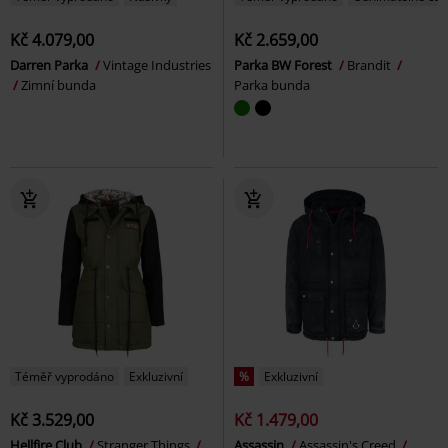
Kč 4.079,00
Kč 2.659,00
Darren Parka
Vintage Industries
Parka BW Forest
Brandit
Zimní bunda
Parka bunda
Téměř vyprodáno
Exkluzivní
%
Exkluzivní
Kč 3.529,00
Kč 1.479,00
Hellfire Club
Stranger Things
Assassin
Assassin's Creed