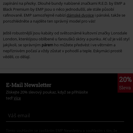
zapínání na přezky. Dlouhé bundy nabízené značkami R.E.D. by EMP a
Black Premium by EMP jsou o něco jednodušší, ale stále působí
rafinovaně. EMP samozřejmě nabízí
dámské dvojice
i pánské, takže se
porozhlédněte a najděte ten správný model pro vás!
Ještě robustnější jsou kabáty od světoznámé kultovní značky Lonsdale
London, kteréójsou oblíbené u fanoušků skóry a punku. Ať už je váš styl
jakýkoli, se správným
párem
ho můžete předvést i ve větrném a
nepříznivém počasí a vždy zůstat v pohodlí a teple. Eskymáci prostě
věděli, co dělají.
20%
E-Mail Newsletter
Sleva
Získejte 20% slevový poukaz, když se přihlásíte
teď!
Více
Tímto souhlasím se zasíláním EMP Newslettru a souhlasím s tím, že