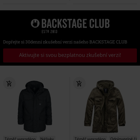
Dopřejte si 30denní zkušební verzi našeho BACKSTAGE CLUB
Aktivujte si svou bezplatnou zkušební verzi!
Téměř vyprodáno
Nášivky
Téměř vyprodáno
Odnímatelné čás