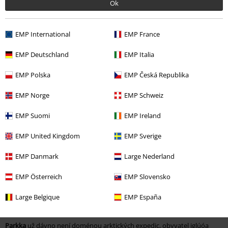
Ok
EMP International
EMP France
Parky
EMP Deutschland
EMP Italia
Když se ochladí, je tlustá bunda na prvním místě. A kdo ví lépe, jak
nepříznivý zimní chladóvypadá, než Inuité na Aljašce a národy ledových
EMP Polska
EMP Česká Republika
oblastíósibiře? Právě odtud pochází
parka
. Mimořádně silná a teplá
anorak je vyrobena z odolných materiálůów a má výjimečně měkkou
EMP Norge
EMP Schweiz
podšívku. Stejná podšívka je připevněna i na vnitřní straně široké
kapuce, což tuto variantu odlišuje od ostatních anoraků. Často je
EMP Suomi
EMP Ireland
doplněna příjemným límcem z umělé kožešiny, kterýóry také rozráží
řezavý vítr. Těsné manžety na rukávech zajišťují, že se chlad nemůže
EMP United Kingdom
EMP Sverige
nikam vplížit. Díky tomu budete vždy v pohodlí a teple, a to i za deště,
sněhu a bouřky. Kabát, který jeóvyroben pro arktické prostředí, nemůže
EMP Danmark
Large Nederland
ovlivnit středoevropská zima, nehledě na studené větryóa klimatické
změny.
EMP Österreich
EMP Slovensko
Zateplený, praktický, stylový: Bunda parka je vždy dobrou
Large Belgique
EMP España
volbouór
Parkka
už dávno není doménou arktických expedic, obyvatel iglúóa