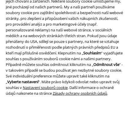
jejich chování a zařízeních. Některé soubory cookie umísťujeme my,
jiné pocházejí od našich partnerů. My a naši partneři používáme
Právní informace
soubory cookie pro zajištění spolehlivosti a bezpečnosti naší webové
stránky, pro zlepšení a přizpůsobení vašich nákupních zkušeností,
Podmínky
pro provádění analýz a pro marketingové účely (např.
personalizované reklamy) na naší webové stránce, v sociálních
Prohlášení
médiích a na webových stránkách třetích stran. Pokud jsou údaje
přenášeny do USA, sdílejí se pouze s partnery, na které se vztahuje
rozhodnutí o přiměřenosti podle platných právních předpisů EU a
Ochrana osobních údajů
kteří mají příslušné osvědčení. Klepnutím na „
Souhlasím
“ vyjadřujete
souhlas s používáním souborů cookie námi a našimi partnery.
Likvidace odpadu a ochrana životního prostředí
Případně můžete souhlas odmítnout kliknutím na „
Odmítnout vše
“ -
v takovém případě se budou používat jen nezbytné soubory cookie.
Prohlášení o shodě
Své individuální preference můžete upravit také kliknutím na
„
Vyberte nastavení
“. Máte právo kdykoli odvolat nebo upravit svůj
Informace o přístupnosti
souhlas v
Nastavení souborů cookie
. Další informace o ochraně
údajů naleznete na stránce
Zásady ochrany osobních údajů
.
Nastavení souborů cookie
Odstoupení od smlouvy
Všechny ceny jsou včetně DPH, bez
poštovného a balného