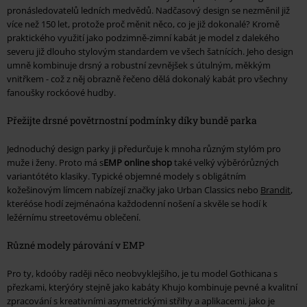
pronásledovatelů ledních medvědů. Nadčasový design se nezměnil již
více než 150 let, protože proč měnit něco, co je již dokonalé? Kromě
praktického využití jako podzimně-zimní kabát je model z dalekého
severu již dlouho stylovým standardem ve všech šatnících. Jeho design
umně kombinuje drsný a robustní zevnějšek s útulným, měkkým
vnitřkem - což z něj obrazně řečeno dělá dokonalý kabát pro všechny
fanoušky rockóové hudby.
Přežijte drsné povětrnostní podmínky díky bundě parka
Jednoduchý design parky ji předurčuje k mnoha různým stylóm pro
muže i ženy. Proto má s
EMP online shop
také velký výběrórůzných
variantótéto klasiky. Typické objemné modely s obligátním
kožešinovým límcem nabízejí značky jako Urban Classics nebo
Brandit
,
kteréóse hodí zejménaóna každodenní nošení a skvěle se hodí k
ležérnímu streetovému oblečení.
Různé modely párování v EMP
Pro ty, kdoóby raději něco neobvyklejšího, je tu model Gothicana s
přezkami, kterýóry stejně jako kabáty Khujo kombinuje pevné a kvalitní
zpracování s kreativními asymetrickými střihy a aplikacemi, jako je