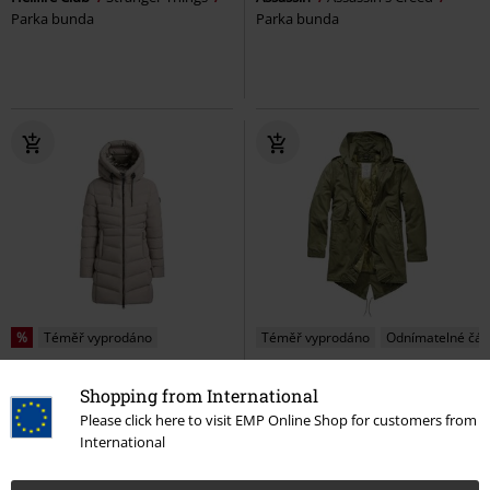
Parka bunda
Parka bunda
%
Téměř vyprodáno
Téměř vyprodáno
Odnímatelné čás
Kč 3.799,00
Kč 2.989,00
Shopping from International
Tuhani4
Khujo
Parka bunda
Parka M51
Brandit
Parka
Please click here to visit EMP Online Shop for customers from
bunda
International