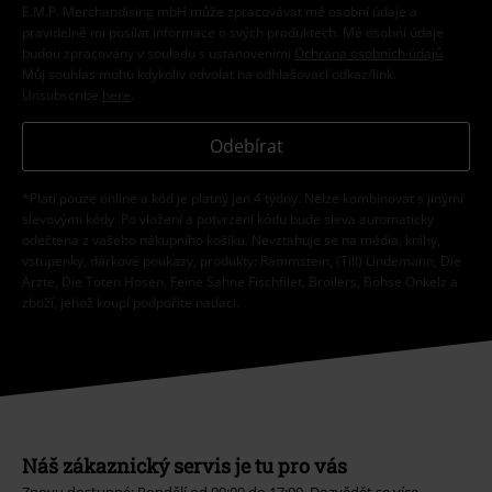
E.M.P. Merchandising mbH může zpracovávat mé osobní údaje a
pravidelně mi posílat informace o svých produktech. Mé osobní údaje
budou zpracovány v souladu s ustanoveními
Ochrana osobních údajů
.
Můj souhlas mohu kdykoliv odvolat na odhlašovací odkaz/link.
Unsubscribe
here
.
Odebírat
*Platí pouze online a kód je platný jen 4 týdny. Nelze kombinovat s jinými
slevovými kódy. Po vložení a potvrzení kódu bude sleva automaticky
odečtena z vašeho nákupního košíku. Nevztahuje se na média, knihy,
vstupenky, dárkové poukazy, produkty: Rammstein, (Till) Lindemann, Die
Ärzte, Die Toten Hosen, Feine Sahne Fischfilet, Broilers, Böhse Onkelz a
zboží, jehož koupí podpoříte nadaci.
Náš zákaznický servis je tu pro vás
Znovu dostupné: Pondělí od 09:00 do 17:00.
Dozvědět se více