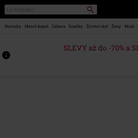
Přejít k
Vyhledávání
Katalog
hlavnímu
vyhledávání
obsahu
Novinky
Merch kapel
Zábava
Značky
Životní styl
Ženy
Muži
SLEVY až do -70% a 
https://www.emp-
shop.cz/p/%3D1/570463St.html