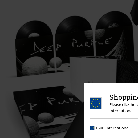
Shopping
Please click he
International
EMP International