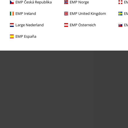
EMP Česká Republika
EMP Norge
EM
EMP Ireland
EMP United Kingdom
EM
Large Nederland
EMP Österreich
EM
EMP España