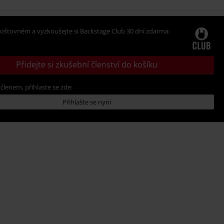
oštovném a vyzkoušejte si Backstage Club 30 dní zdarma:
Přidejte si zkušební členství do košíku
 členem, přihlaste se zde:
Přihlašte se nyní