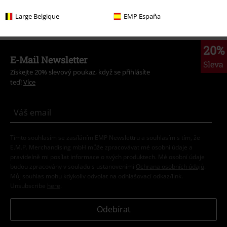
Oblečení & doplňky
Bižuterie a doplňky
Čepice a klobouky
Large Belgique
EMP España
20%
E-Mail Newsletter
Sleva
Získejte 20% slevový poukaz, když se přihlásíte
teď!
Více
Tímto souhlasím se zasíláním EMP Newslettru a souhlasím s tím, že
E.M.P. Merchandising mbH může zpracovávat mé osobní údaje a
pravidelně mi posílat informace o svých produktech. Mé osobní údaje
budou zpracovány v souladu s ustanoveními
Ochrana osobních údajů
.
Můj souhlas mohu kdykoliv odvolat na odhlašovací odkaz/link.
Unsubscribe
here
.
Odebírat