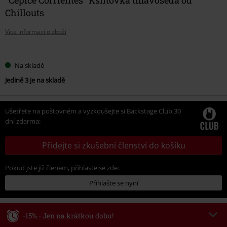
Chillouts
Více informací o zboží
Vyberte
Na skladě
si
Jedině 3 je na skladě
velikost
Ušetřete na poštovném a vyzkoušejte si Backstage Club 30
dní zdarma:
Přidejte si zkušební členství do košíku
Pokud jste již členem, přihlaste se zde:
Přihlašte se nyní
-15% - Jen na krátkou dobu!