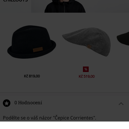
%
Kč 819,00
Kč 519,00
0 Hodnocení
Podělte se o váš názor "Čepice Corrientes".
Napsat hodnocení