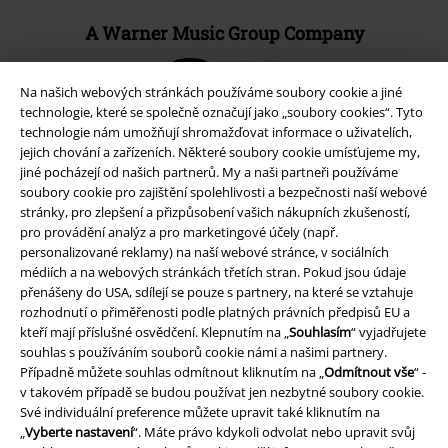
A Warner Music Group Company
Na našich webových stránkách používáme soubory cookie a jiné
technologie, které se společně označují jako „soubory cookies“. Tyto
technologie nám umožňují shromažďovat informace o uživatelích,
jejich chování a zařízeních. Některé soubory cookie umísťujeme my,
jiné pocházejí od našich partnerů. My a naši partneři používáme
soubory cookie pro zajištění spolehlivosti a bezpečnosti naší webové
stránky, pro zlepšení a přizpůsobení vašich nákupních zkušeností,
pro provádění analýz a pro marketingové účely (např.
personalizované reklamy) na naší webové stránce, v sociálních
médiích a na webových stránkách třetích stran. Pokud jsou údaje
přenášeny do USA, sdílejí se pouze s partnery, na které se vztahuje
rozhodnutí o přiměřenosti podle platných právních předpisů EU a
Právní informace
kteří mají příslušné osvědčení. Klepnutím na „
Souhlasím
“ vyjadřujete
souhlas s používáním souborů cookie námi a našimi partnery.
Podmínky
Případně můžete souhlas odmítnout kliknutím na „
Odmítnout vše
“ -
v takovém případě se budou používat jen nezbytné soubory cookie.
Prohlášení
Své individuální preference můžete upravit také kliknutím na
„
Vyberte nastavení
“. Máte právo kdykoli odvolat nebo upravit svůj