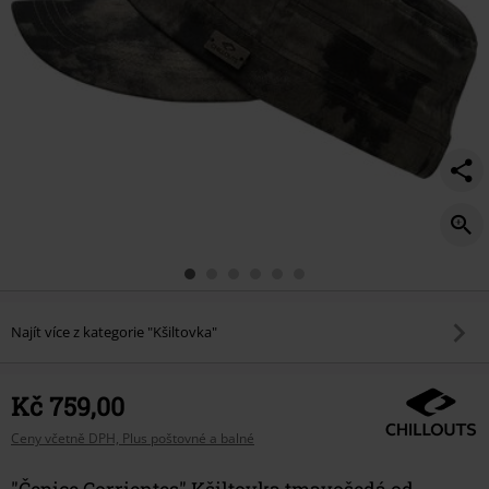
Najít více z kategorie "Kšiltovka"
Kč 759,00
Ceny včetně DPH, Plus poštovné a balné
"Čepice Corrientes" Kšiltovka tmavošedá od