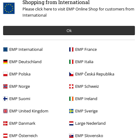
Shopping from International
Please click here to visit EMP Online Shop for customers from
International
Ok
EMP International
EMP France
EMP Deutschland
EMP Italia
EMP Polska
EMP Česká Republika
More categories. More options.
EMP Norge
EMP Schweiz
Muži
Doplňky muži
Čepice
EMP Suomi
EMP Ireland
Ženy
Doplňky ženy
Čepice
EMP United Kingdom
EMP Sverige
Témata
Festivaly a koncerty
Doplňky
EMP Danmark
Large Nederland
Témata
Streetwear oblečení
Streetwear oblečení Ženy
EMP Österreich
EMP Slovensko