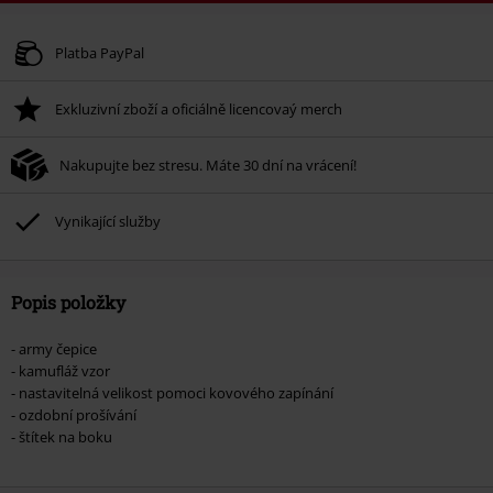
Kód poukazu
WEEKEND
Kopírovat kód
Platné do 8/9/26
Platba PayPal
Minimální hodnota objednávky 1.299 Kč.
Exkluzivní zboží a oficiálně licencovaý merch
Po zadání kódu v košíku, se sleva uplatní automaticky.
Nelze kombinovat s jinými akciovými kódy. Sleva se nevztahuje na: knihy,
Nakupujte bez stresu. Máte 30 dní na vrácení!
média, vstupenky, Rammstein, (Till) Lindemann, Böhse Onkelz, Broilers, Die
Ärzte, Die Toten Hosen, Metality, dárkové poukazy a položky, jejichž koupí
podpoříte nadaci.
Vynikající služby
Popis položky
- army čepice
- kamufláž vzor
- nastavitelná velikost pomoci kovového zapínání
- ozdobní prošívání
- štítek na boku