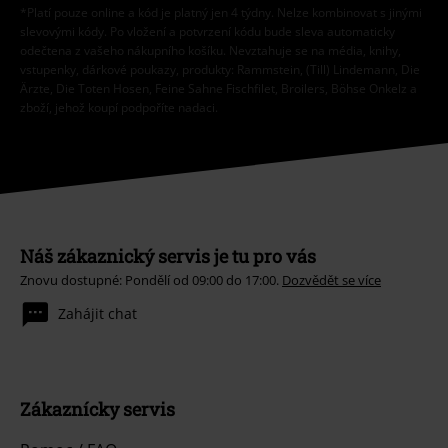
*Platí pouze online a kód je platný jen 4 týdny. Nelze kombinovat s jinými
slevovými kódy. Po vložení a potvrzení kódu bude sleva automaticky
odečtena z vašeho nákupního košíku. Nevztahuje se na média, knihy,
vstupenky, dárkové poukazy, produkty: Rammstein, (Till) Lindemann, Die
Ärzte, Die Toten Hosen, Feine Sahne Fischfilet, Broilers, Böhse Onkelz a
zboží, jehož koupí podpoříte nadaci.
Náš zákaznický servis je tu pro vás
Znovu dostupné: Pondělí od 09:00 do 17:00.
Dozvědět se více
Zahájit chat
Zákaznícky servis