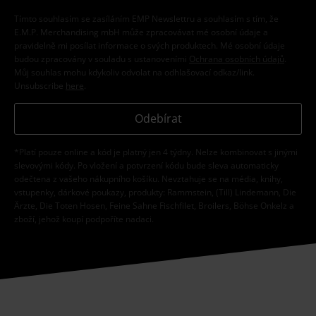
Tímto souhlasím se zasíláním EMP Newslettru a souhlasím s tím, že
E.M.P. Merchandising mbH může zpracovávat mé osobní údaje a
pravidelně mi posílat informace o svých produktech. Mé osobní údaje
budou zpracovány v souladu s ustanoveními
Ochrana osobních údajů
.
Můj souhlas mohu kdykoliv odvolat na odhlašovací odkaz/link.
Unsubscribe
here
.
Odebírat
*Platí pouze online a kód je platný jen 4 týdny. Nelze kombinovat s jinými
slevovými kódy. Po vložení a potvrzení kódu bude sleva automaticky
odečtena z vašeho nákupního košíku. Nevztahuje se na média, knihy,
vstupenky, dárkové poukazy, produkty: Rammstein, (Till) Lindemann, Die
Ärzte, Die Toten Hosen, Feine Sahne Fischfilet, Broilers, Böhse Onkelz a
zboží, jehož koupí podpoříte nadaci.