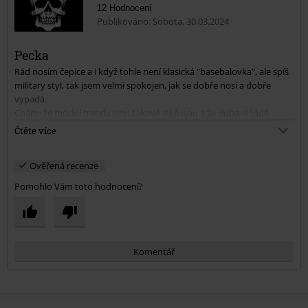
12 Hodnocení
Publikováno: Sobota, 30.03.2024
Pecka
Rád nosím čepice a i když tohle není klasická "basebalovka", ale spíš
Odeslat komentář
military styl, tak jsem velmi spokojen, jak se dobře nosí a dobře
vypadá.
Chápu že módní trendy jsou takové jaké jsou a že doba si žádá
vzhled poničených a roztrhaných věcí, nicméně mě to moc nebere a
Čtěte více
naštěstí je u této čepice umělé poškození na snesitelné úrovni.
Ověřená recenze
Pomohlo Vám toto hodnocení?
Komentář