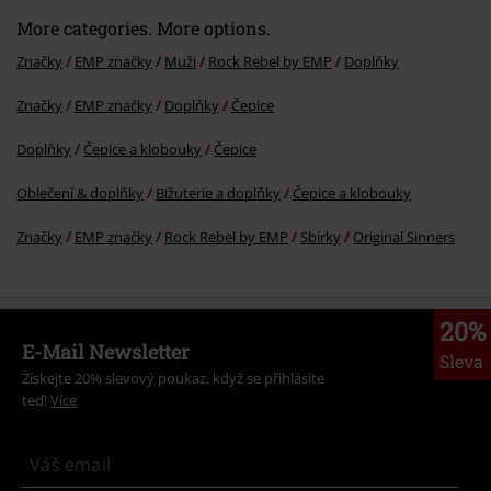
More categories. More options.
Značky
EMP značky
Muži
Rock Rebel by EMP
Doplňky
Značky
EMP značky
Doplňky
Čepice
Odeslat komentář
Doplňky
Čepice a klobouky
Čepice
Oblečení & doplňky
Bižuterie a doplňky
Čepice a klobouky
Značky
EMP značky
Rock Rebel by EMP
Sbírky
Original Sinners
20%
E-Mail Newsletter
Sleva
Získejte 20% slevový poukaz, když se přihlásíte
teď!
Více