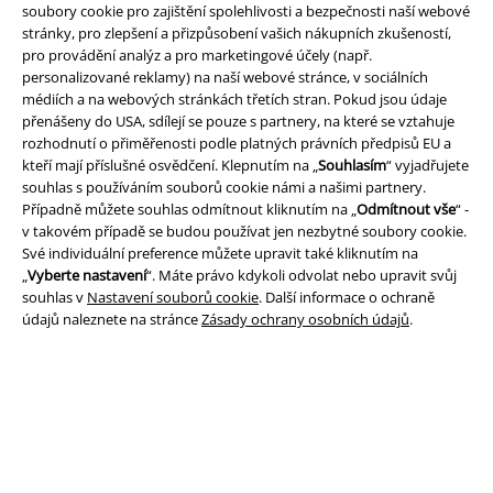
soubory cookie pro zajištění spolehlivosti a bezpečnosti naší webové
stránky, pro zlepšení a přizpůsobení vašich nákupních zkušeností,
pro provádění analýz a pro marketingové účely (např.
personalizované reklamy) na naší webové stránce, v sociálních
médiích a na webových stránkách třetích stran. Pokud jsou údaje
Právní informace
přenášeny do USA, sdílejí se pouze s partnery, na které se vztahuje
rozhodnutí o přiměřenosti podle platných právních předpisů EU a
Podmínky
kteří mají příslušné osvědčení. Klepnutím na „
Souhlasím
“ vyjadřujete
souhlas s používáním souborů cookie námi a našimi partnery.
Prohlášení
Případně můžete souhlas odmítnout kliknutím na „
Odmítnout vše
“ -
v takovém případě se budou používat jen nezbytné soubory cookie.
Ochrana osobních údajů
Své individuální preference můžete upravit také kliknutím na
„
Vyberte nastavení
“. Máte právo kdykoli odvolat nebo upravit svůj
Likvidace odpadu a ochrana životního prostředí
souhlas v
Nastavení souborů cookie
. Další informace o ochraně
údajů naleznete na stránce
Zásady ochrany osobních údajů
.
Prohlášení o shodě
Informace o přístupnosti
Nastavení souborů cookie
Odstoupení od smlouvy