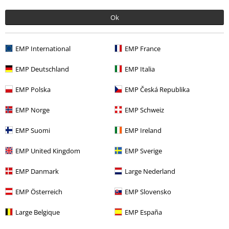
2
Ok
0
0
0
EMP International
EMP France
0
EMP Deutschland
EMP Italia
Podělte se o váš názor "Černá army čepice s potiskem,
EMP Polska
EMP Česká Republika
nášivkami a nýty".
EMP Norge
EMP Schweiz
Napsat hodnocení
EMP Suomi
EMP Ireland
EMP United Kingdom
EMP Sverige
How do reviews work?
Třídit podle
Datum
Nápomocný
EMP Danmark
Large Nederland
EMP Österreich
EMP Slovensko
Large Belgique
EMP España
Jarek J.
4 Hodnocení