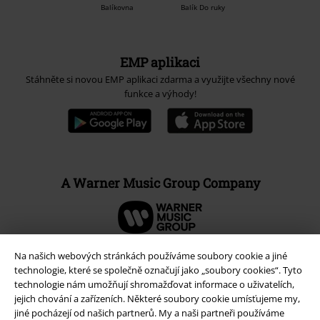
Balíkovna
Balík Do ruky
EMP aplikaci
Stáhněte si novou EMP aplikaci zdarma a využijte všechny nové
funkce a výhody!
A Warner Music Group Company
Na našich webových stránkách používáme soubory cookie a jiné
technologie, které se společně označují jako „soubory cookies“. Tyto
technologie nám umožňují shromažďovat informace o uživatelích,
jejich chování a zařízeních. Některé soubory cookie umísťujeme my,
jiné pocházejí od našich partnerů. My a naši partneři používáme