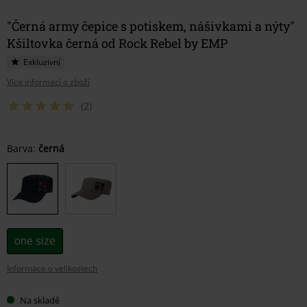
"Černá army čepice s potiskem, nášivkami a nýty"
Kšiltovka černá od Rock Rebel by EMP
Exkluzivní
Více informací o zboží
(2)
Vyberte
Barva:
černá
si
velikost
one size
Informace o velikostech
Na skladě