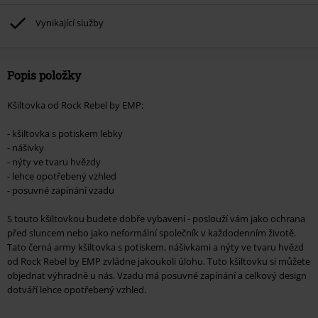
Ärzte, Die Toten Hosen, Metality, dárkové poukazy a položky, jejichž koupí
podpoříte nadaci.
Vynikající služby
Popis položky
Kšiltovka od Rock Rebel by EMP:
- kšiltovka s potiskem lebky
- nášivky
- nýty ve tvaru hvězdy
- lehce opotřebený vzhled
- posuvné zapínání vzadu
S touto kšiltovkou budete dobře vybavení - poslouží vám jako ochrana
před sluncem nebo jako neformální společník v každodenním životě.
Tato černá army kšiltovka s potiskem, nášivkami a nýty ve tvaru hvězd
od Rock Rebel by EMP zvládne jakoukoli úlohu. Tuto kšiltovku si můžete
objednat výhradně u nás. Vzadu má posuvné zapínání a celkový design
dotváří lehce opotřebený vzhled.