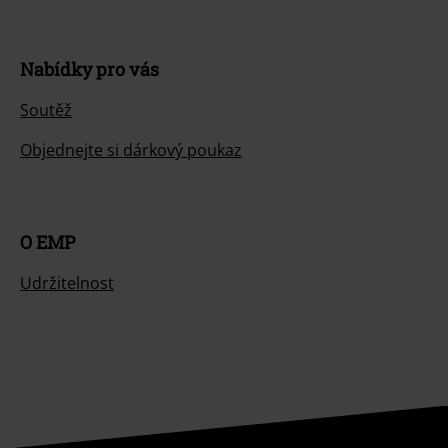
Nabídky pro vás
Soutěž
Objednejte si dárkový poukaz
O EMP
Udržitelnost