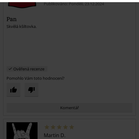
Publikováno: Pondělí, 23.12.2024
Pan
Skvělá kšiltovka.
Ověřená recenze
Pomohlo Vám toto hodnocení?
Komentář
Martin D.