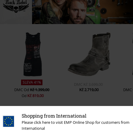
SLEVA 41%
DMC
Kč 3.699,00
DMC
Od
Kč 1.399,00
Kč 2.719,00
DMC
Kč 819,00
Od
Shopping from International
2 Hodnocení
Please click here to visit EMP Online Shop for customers from
5
International