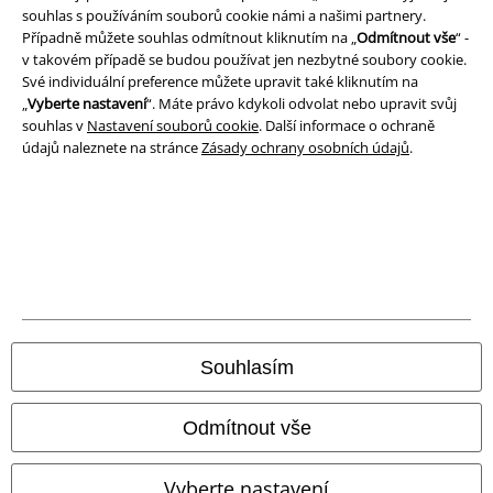
souhlas s používáním souborů cookie námi a našimi partnery.
Prohlášení
Případně můžete souhlas odmítnout kliknutím na „
Odmítnout vše
“ -
v takovém případě se budou používat jen nezbytné soubory cookie.
Ochrana osobních údajů
Své individuální preference můžete upravit také kliknutím na
„
Vyberte nastavení
“. Máte právo kdykoli odvolat nebo upravit svůj
Likvidace odpadu a ochrana životního prostředí
souhlas v
Nastavení souborů cookie
. Další informace o ochraně
údajů naleznete na stránce
Zásady ochrany osobních údajů
.
Prohlášení o shodě
Informace o přístupnosti
Nastavení souborů cookie
Odstoupení od smlouvy
Souhlasím
Všechny ceny jsou včetně DPH, bez
poštovného a balného
© 1986-2026 EMP Merchandising
Odmítnout vše
Vyberte nastavení