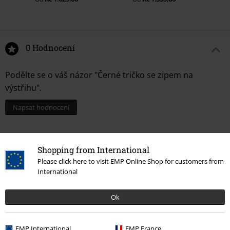
0 Hodnocení
Podělte se o váš názor "Černé tričko se zipem na
výstřihu".
Napsat hodnocení
Shopping from International
Please click here to visit EMP Online Shop for customers from
International
Ok
Naposledy navštívené
EMP International
EMP France