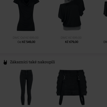
www.emp.de
DMC
Od
Kč 699,00
DMC
Kč 699,00
Kč 549,00
Kč 679,00
D
Od
Zákazníci také nakoupili