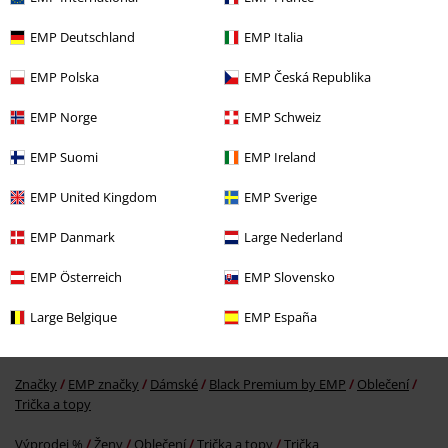
EMP Deutschland
EMP Italia
EMP Polska
EMP Česká Republika
EMP Norge
EMP Schweiz
EMP Suomi
EMP Ireland
SLEVA 35%
EMP United Kingdom
EMP Sverige
DMC
Od
Kč 899,00
Kč 577,00
Od
EMP Danmark
Large Nederland
EMP Österreich
EMP Slovensko
More categories. More options.
Large Belgique
EMP España
Značky
EMP značky
Trička a topy
Trička
Značky
EMP značky
Dámské
Black Premium by EMP
Oblečení
Trička a topy
Výprodej %
Ženy
Oblečení
Trička a topy
Trička