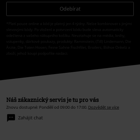
Odebírat
*Platí pouze online a kód je platný jen 4 týdny. Nelze kombinovat s jinými
slevovými kódy. Po vložení a potvrzení kódu bude sleva automaticky
odečtena z vašeho nákupního košíku. Nevztahuje se na média, knihy,
vstupenky, dárkové poukazy, produkty: Rammstein, (Till) Lindemann, Die
Ärzte, Die Toten Hosen, Feine Sahne Fischfilet, Broilers, Böhse Onkelz a
zboží, jehož koupí podpoříte nadaci.
Náš zákaznický servis je tu pro vás
Znovu dostupné: Pondělí od 09:00 do 17:00.
Dozvědět se více
Zahájit chat