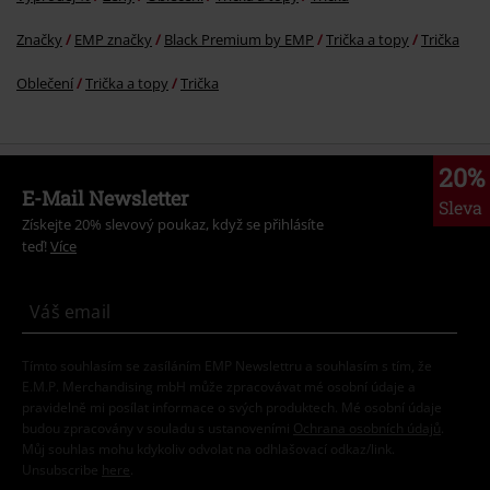
Značky
EMP značky
Black Premium by EMP
Trička a topy
Trička
Oblečení
Trička a topy
Trička
20%
E-Mail Newsletter
Sleva
Získejte 20% slevový poukaz, když se přihlásíte
teď!
Více
Tímto souhlasím se zasíláním EMP Newslettru a souhlasím s tím, že
E.M.P. Merchandising mbH může zpracovávat mé osobní údaje a
pravidelně mi posílat informace o svých produktech. Mé osobní údaje
budou zpracovány v souladu s ustanoveními
Ochrana osobních údajů
.
Můj souhlas mohu kdykoliv odvolat na odhlašovací odkaz/link.
Unsubscribe
here
.