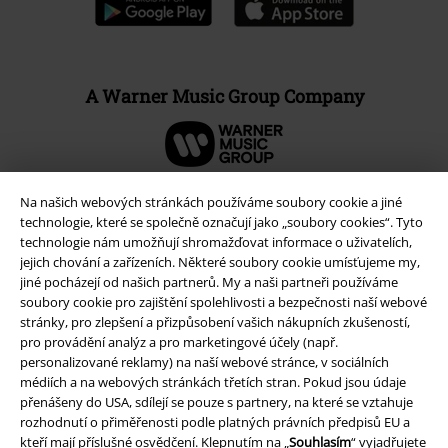
A Warner Music Group Company
Na našich webových stránkách používáme soubory cookie a jiné
technologie, které se společně označují jako „soubory cookies“. Tyto
technologie nám umožňují shromažďovat informace o uživatelích,
jejich chování a zařízeních. Některé soubory cookie umísťujeme my,
jiné pocházejí od našich partnerů. My a naši partneři používáme
soubory cookie pro zajištění spolehlivosti a bezpečnosti naší webové
stránky, pro zlepšení a přizpůsobení vašich nákupních zkušeností,
pro provádění analýz a pro marketingové účely (např.
personalizované reklamy) na naší webové stránce, v sociálních
médiích a na webových stránkách třetích stran. Pokud jsou údaje
Právní informace
přenášeny do USA, sdílejí se pouze s partnery, na které se vztahuje
Podmínky
rozhodnutí o přiměřenosti podle platných právních předpisů EU a
kteří mají příslušné osvědčení. Klepnutím na „
Souhlasím
“ vyjadřujete