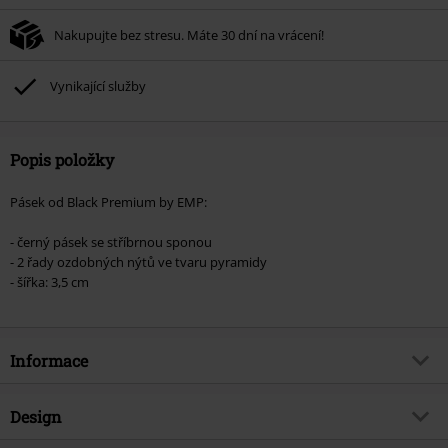
Nakupujte bez stresu. Máte 30 dní na vrácení!
Vynikající služby
Popis položky
Pásek od Black Premium by EMP:
- černý pásek se stříbrnou sponou
- 2 řady ozdobných nýtů ve tvaru pyramidy
- šířka: 3,5 cm
Informace
Zboží č.
478974
Design
Název
Černý dvouřadý vybíjený opasek