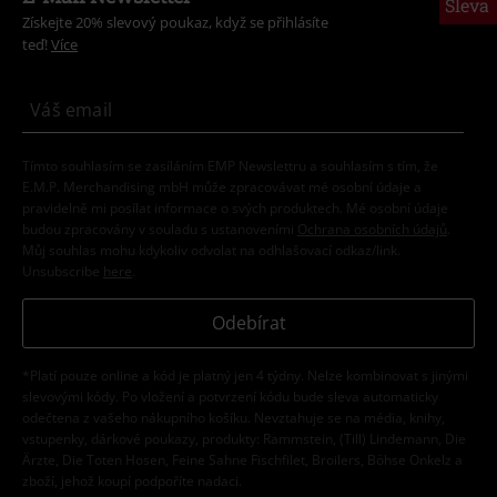
Sleva
Získejte 20% slevový poukaz, když se přihlásíte
teď!
Více
Tímto souhlasím se zasíláním EMP Newslettru a souhlasím s tím, že
E.M.P. Merchandising mbH může zpracovávat mé osobní údaje a
pravidelně mi posílat informace o svých produktech. Mé osobní údaje
budou zpracovány v souladu s ustanoveními
Ochrana osobních údajů
.
Můj souhlas mohu kdykoliv odvolat na odhlašovací odkaz/link.
Unsubscribe
here
.
Odebírat
*Platí pouze online a kód je platný jen 4 týdny. Nelze kombinovat s jinými
slevovými kódy. Po vložení a potvrzení kódu bude sleva automaticky
odečtena z vašeho nákupního košíku. Nevztahuje se na média, knihy,
vstupenky, dárkové poukazy, produkty: Rammstein, (Till) Lindemann, Die
Ärzte, Die Toten Hosen, Feine Sahne Fischfilet, Broilers, Böhse Onkelz a
zboží, jehož koupí podpoříte nadaci.