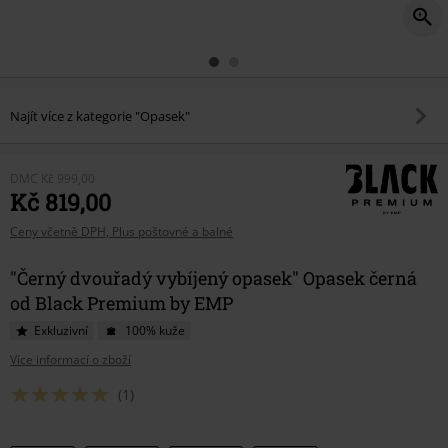
Najít více z kategorie "Opasek"
DMC
Kč 999,00
Kč 819,00
Ceny včetně DPH, Plus poštovné a balné
"Černý dvouřadý vybíjený opasek" Opasek černá
od Black Premium by EMP
Exkluzivní
100% kuže
Více informací o zboží
(1)