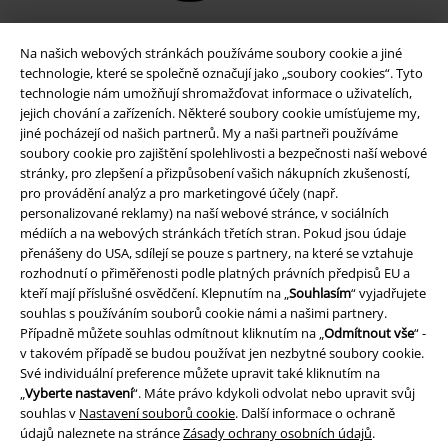
Na našich webových stránkách používáme soubory cookie a jiné
technologie, které se společně označují jako „soubory cookies“. Tyto
technologie nám umožňují shromažďovat informace o uživatelích,
jejich chování a zařízeních. Některé soubory cookie umísťujeme my,
jiné pocházejí od našich partnerů. My a naši partneři používáme
soubory cookie pro zajištění spolehlivosti a bezpečnosti naší webové
stránky, pro zlepšení a přizpůsobení vašich nákupních zkušeností,
pro provádění analýz a pro marketingové účely (např.
personalizované reklamy) na naší webové stránce, v sociálních
Právní informace
médiích a na webových stránkách třetích stran. Pokud jsou údaje
přenášeny do USA, sdílejí se pouze s partnery, na které se vztahuje
Podmínky
rozhodnutí o přiměřenosti podle platných právních předpisů EU a
kteří mají příslušné osvědčení. Klepnutím na „
Souhlasím
“ vyjadřujete
Prohlášení
souhlas s používáním souborů cookie námi a našimi partnery.
Případně můžete souhlas odmítnout kliknutím na „
Odmítnout vše
“ -
Ochrana osobních údajů
v takovém případě se budou používat jen nezbytné soubory cookie.
Své individuální preference můžete upravit také kliknutím na
Likvidace odpadu a ochrana životního prostředí
„
Vyberte nastavení
“. Máte právo kdykoli odvolat nebo upravit svůj
souhlas v
Nastavení souborů cookie
. Další informace o ochraně
údajů naleznete na stránce
Zásady ochrany osobních údajů
.
Prohlášení o shodě