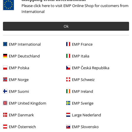
Please click here to visit EMP Online Shop for customers from
International
Ověřená recenze
Ok
Pomohlo Vám toto hodnocení?
EMP International
EMP France
EMP Deutschland
EMP Italia
Komentář
EMP Polska
EMP Česká Republika
EMP Norge
EMP Schweiz
Naposledy navštívené
EMP Suomi
EMP Ireland
EMP United Kingdom
EMP Sverige
EMP Danmark
Large Nederland
Odeslat komentář
EMP Österreich
EMP Slovensko