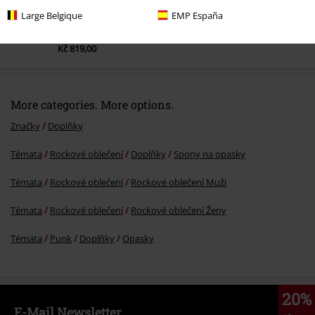
Large Belgique
EMP España
DMC
Kč 999,00
Kč 819,00
More categories. More options.
Značky
Doplňky
Témata
Rockové oblečení
Doplňky
Spony na opasky
Témata
Rockové oblečení
Rockové oblečení Muži
Témata
Rockové oblečení
Rockové oblečení Ženy
Témata
Punk
Doplňky
Opasky
20%
E-Mail Newsletter