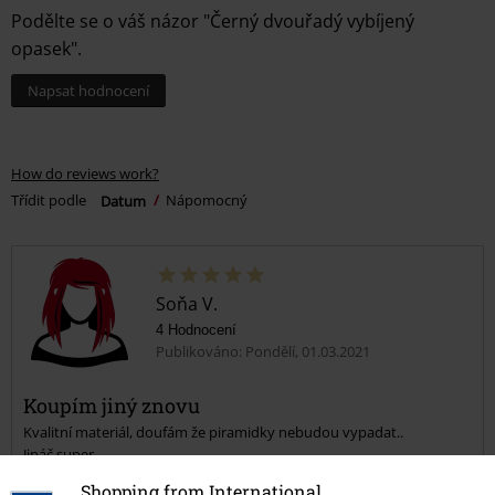
Podělte se o váš názor "Černý dvouřadý vybíjený
opasek".
Napsat hodnocení
How do reviews work?
Třídit podle
Datum
Nápomocný
Soňa V.
4 Hodnocení
Publikováno: Pondělí, 01.03.2021
Koupím jiný znovu
Kvalitní materiál, doufám že piramidky nebudou vypadat..
Jináč super
Shopping from International