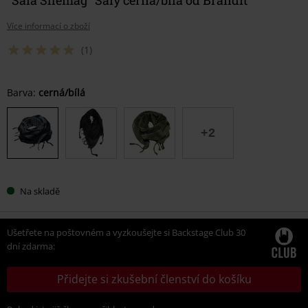
Více informací o zboží
(1)
Vyberte
Barva:
cerná/bílá
si
velikost
+2
Na skladě
Ušetřete na poštovném a vyzkoušejte si Backstage Club 30
dní zdarma:
Přidejte si zkušební členství do košíku