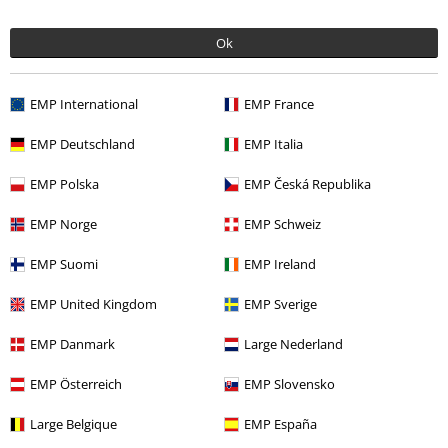
Jarmila V.
Ok
63 Hodnocení
Publikováno: Úterý, 21.12.2021
EMP International
EMP France
Super
Super barvy, hodí se v podstatě ke všemu. Materiál - pevnější
EMP Deutschland
EMP Italia
bavlna, která krásně hřeje, přesto velice příjemný a poddajný
materiál
EMP Polska
EMP Česká Republika
EMP Norge
EMP Schweiz
EMP Suomi
EMP Ireland
Ověřená recenze
EMP United Kingdom
EMP Sverige
Pomohlo Vám toto hodnocení?
EMP Danmark
Large Nederland
EMP Österreich
EMP Slovensko
Komentář
Large Belgique
EMP España