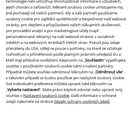
technologie nám umožňují shromažďovat informace o uživatelích,
jejich chování a zařízeních. Některé soubory cookie umísťujeme my,
jiné pocházejí od našich partnerů. My a naši partneři používáme
soubory cookie pro zajištění spolehlivosti a bezpečnosti naší webové
stránky, pro zlepšení a přizpůsobení vašich nákupních zkušeností,
pro provádění analýz a pro marketingové účely (např.
Právní informace
personalizované reklamy) na naší webové stránce, v sociálních
médiích a na webových stránkách třetích stran. Pokud jsou údaje
Podmínky
přenášeny do USA, sdílejí se pouze s partnery, na které se vztahuje
rozhodnutí o přiměřenosti podle platných právních předpisů EU a
Prohlášení
kteří mají příslušné osvědčení. Klepnutím na „
Souhlasím
“ vyjadřujete
souhlas s používáním souborů cookie námi a našimi partnery.
Ochrana osobních údajů
Případně můžete souhlas odmítnout kliknutím na „
Odmítnout vše
“ -
v takovém případě se budou používat jen nezbytné soubory cookie.
Své individuální preference můžete upravit také kliknutím na
Likvidace odpadu a ochrana životního prostředí
„
Vyberte nastavení
“. Máte právo kdykoli odvolat nebo upravit svůj
souhlas v
Nastavení souborů cookie
. Další informace o ochraně
Prohlášení o shodě
údajů naleznete na stránce
Zásady ochrany osobních údajů
.
Informace o přístupnosti
Nastavení souborů cookie