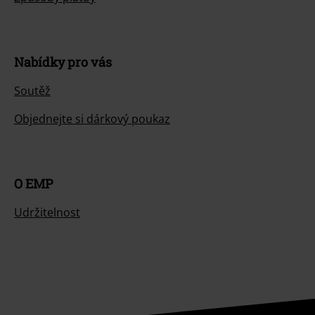
Nabídky pro vás
Soutěž
Objednejte si dárkový poukaz
O EMP
Udržitelnost