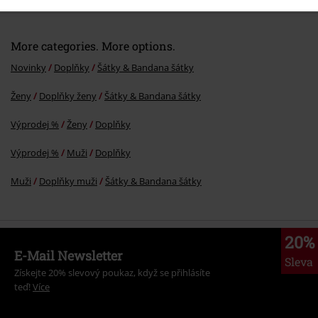
More categories. More options.
Novinky
Doplňky
Šátky & Bandana šátky
Ženy
Doplňky ženy
Šátky & Bandana šátky
Odeslat komentář
Výprodej %
Ženy
Doplňky
Výprodej %
Muži
Doplňky
Muži
Doplňky muži
Šátky & Bandana šátky
20%
E-Mail Newsletter
Sleva
Získejte 20% slevový poukaz, když se přihlásíte
teď!
Více