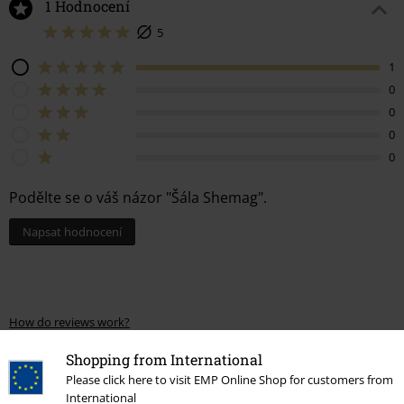
1 Hodnocení
5
1
0
0
0
0
Podělte se o váš názor "Šála Shemag".
Napsat hodnocení
How do reviews work?
Třídit podle
Datum
Nápomocný
Shopping from International
Please click here to visit EMP Online Shop for customers from
International