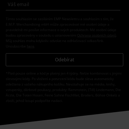
Tímto souhlasím se zasíláním EMP Newslettru a souhlasím s tím, že
E.M.P. Merchandising mbH může zpracovávat mé osobní údaje a
pravidelně mi posílat informace o svých produktech. Mé osobní údaje
budou zpracovány v souladu s ustanoveními
Ochrana osobních údajů
.
Můj souhlas mohu kdykoliv odvolat na odhlašovací odkaz/link.
Unsubscribe
here
.
Odebírat
*Platí pouze online a kód je platný jen 4 týdny. Nelze kombinovat s jinými
slevovými kódy. Po vložení a potvrzení kódu bude sleva automaticky
odečtena z vašeho nákupního košíku. Nevztahuje se na média, knihy,
vstupenky, dárkové poukazy, produkty: Rammstein, (Till) Lindemann, Die
Ärzte, Die Toten Hosen, Feine Sahne Fischfilet, Broilers, Böhse Onkelz a
zboží, jehož koupí podpoříte nadaci.