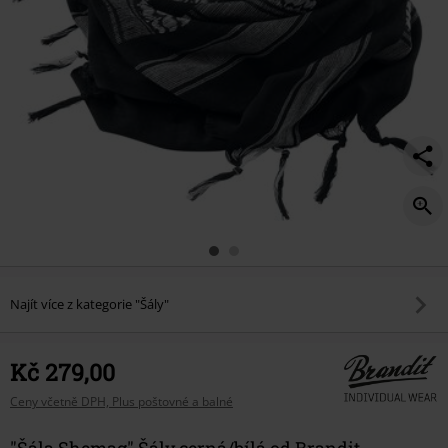
Najít více z kategorie "Šály"
Kč 279,00
Ceny včetně DPH, Plus poštovné a balné
"Šála Shemag" Šály cerná/bílá od Brandit