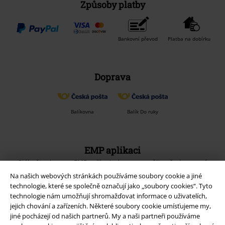
Způsoby platby
Bankovní převod
Platba na dobírku
Doprava
Balíkovna
Balík Do ruky
EMP aplikaci
Stáhněte si novou EMP aplikaci zdarma a využijte všechny nové
funkce a výhody!
Na našich webových stránkách používáme soubory cookie a jiné
technologie, které se společně označují jako „soubory cookies“. Tyto
technologie nám umožňují shromažďovat informace o uživatelích,
jejich chování a zařízeních. Některé soubory cookie umísťujeme my,
jiné pocházejí od našich partnerů. My a naši partneři používáme