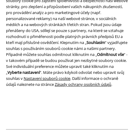
soubory cookie pro zajištění spolehlivosti a bezpečnosti naší webové
A Warner Music Group Company
stránky, pro zlepšení a přizpůsobení vašich nákupních zkušeností,
pro provádění analýz a pro marketingové účely (např.
personalizované reklamy) na naší webové stránce, v sociálních
médiích a na webových stránkách třetích stran. Pokud jsou údaje
přenášeny do USA, sdílejí se pouze s partnery, na které se vztahuje
rozhodnutí o přiměřenosti podle platných právních předpisů EU a
kteří mají příslušné osvědčení. Klepnutím na „
Souhlasím
“ vyjadřujete
souhlas s používáním souborů cookie námi a našimi partnery.
Případně můžete souhlas odmítnout kliknutím na „
Odmítnout vše
“ -
v takovém případě se budou používat jen nezbytné soubory cookie.
Své individuální preference můžete upravit také kliknutím na
„
Vyberte nastavení
“. Máte právo kdykoli odvolat nebo upravit svůj
souhlas v
Nastavení souborů cookie
. Další informace o ochraně
údajů naleznete na stránce
Zásady ochrany osobních údajů
.
Právní informace
Podmínky
Prohlášení
Ochrana osobních údajů