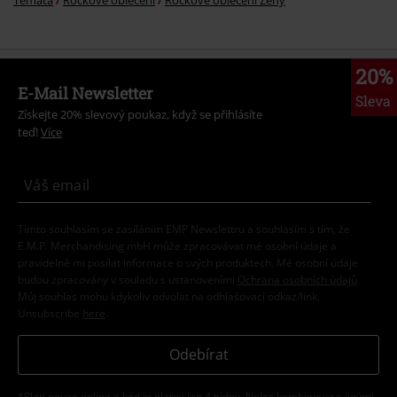
Témata
Rockové oblečení
Rockové oblečení Ženy
20%
E-Mail Newsletter
Sleva
Získejte 20% slevový poukaz, když se přihlásíte
teď!
Více
Tímto souhlasím se zasíláním EMP Newslettru a souhlasím s tím, že
E.M.P. Merchandising mbH může zpracovávat mé osobní údaje a
pravidelně mi posílat informace o svých produktech. Mé osobní údaje
budou zpracovány v souladu s ustanoveními
Ochrana osobních údajů
.
Můj souhlas mohu kdykoliv odvolat na odhlašovací odkaz/link.
Unsubscribe
here
.
Odebírat
*Platí pouze online a kód je platný jen 4 týdny. Nelze kombinovat s jinými