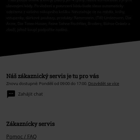
slevovými kódy. Po vložení a potvrzení kódu bude sleva automaticky
odečtena z vašeho nákupního košíku. Nevztahuje se na média, knihy,
vstupenky, dárkové poukazy, produkty: Rammstein, (Till) Lindemann, Die
Ärzte, Die Toten Hosen, Feine Sahne Fischfilet, Broilers, Böhse Onkelz a
zboží, jehož koupí podpoříte nadaci.
Náš zákaznický servis je tu pro vás
Znovu dostupné: Pondělí od 09:00 do 17:00.
Dozvědět se více
Zahájit chat
Zákaznícky servis
Pomoc / FAQ