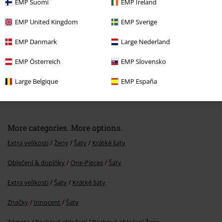
EMP Suomi
EMP Ireland
EMP United Kingdom
EMP Sverige
EMP Danmark
Large Nederland
EMP Österreich
EMP Slovensko
%
Large Belgique
EMP España
Kč 899,00
More categories. More options.
Extra velikosti
Ženy
Šaty
Krátké šaty
Oblečení & doplňky
One-Pieces
Šaty
Extra velikosti
Šaty
Krátké šaty
Značky
Innocent
Šaty