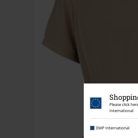
Shopping
Please click he
International
EMP International