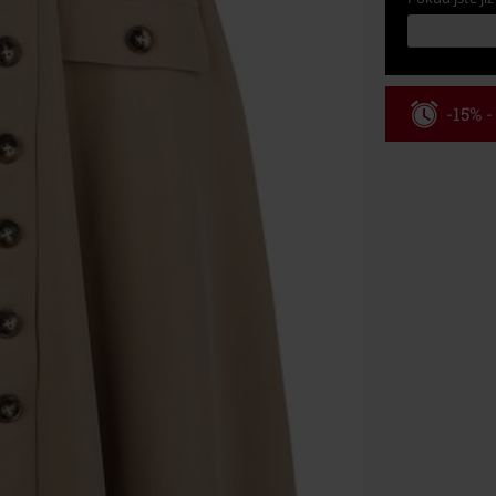
-15% 
Kód pou
Platné do 8/9/
Minimální hod
Po zadání kódu
Nelze kombinov
Rammstein, (Ti
dárkové poukaz