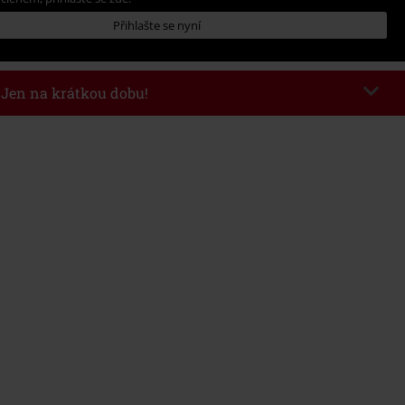
Přihlašte se nyní
- Jen na krátkou dobu!
kazu
WEEKEND
Kopírovat kód
26
nota objednávky 1.299 Kč.
 v košíku, se sleva uplatní automaticky.
at s jinými akciovými kódy. Sleva se nevztahuje na: knihy, média, vstupenky,
ll) Lindemann, Böhse Onkelz, Broilers, Die Ärzte, Die Toten Hosen, Metality,
y a položky, jejichž koupí podpoříte nadaci.