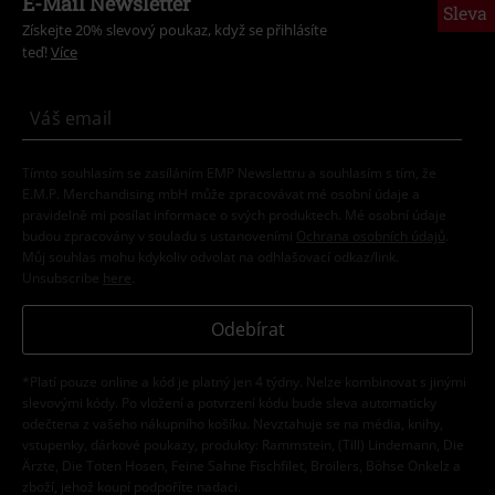
E-Mail Newsletter
Sleva
Získejte 20% slevový poukaz, když se přihlásíte
teď!
Více
Tímto souhlasím se zasíláním EMP Newslettru a souhlasím s tím, že
E.M.P. Merchandising mbH může zpracovávat mé osobní údaje a
pravidelně mi posílat informace o svých produktech. Mé osobní údaje
budou zpracovány v souladu s ustanoveními
Ochrana osobních údajů
.
Můj souhlas mohu kdykoliv odvolat na odhlašovací odkaz/link.
Unsubscribe
here
.
Odebírat
*Platí pouze online a kód je platný jen 4 týdny. Nelze kombinovat s jinými
slevovými kódy. Po vložení a potvrzení kódu bude sleva automaticky
odečtena z vašeho nákupního košíku. Nevztahuje se na média, knihy,
vstupenky, dárkové poukazy, produkty: Rammstein, (Till) Lindemann, Die
Ärzte, Die Toten Hosen, Feine Sahne Fischfilet, Broilers, Böhse Onkelz a
zboží, jehož koupí podpoříte nadaci.