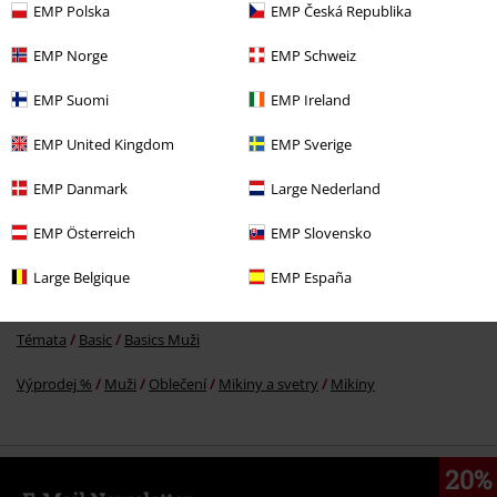
EMP Polska
EMP Česká Republika
EMP Norge
EMP Schweiz
Kč 1.229,00
EMP Suomi
EMP Ireland
EMP United Kingdom
EMP Sverige
More categories. More options.
EMP Danmark
Large Nederland
Témata
Basic
Oblečení
Svetry
Mikiny s kapucí
EMP Österreich
EMP Slovensko
Extra velikosti
Muži
Svetry
Mikiny
Mikiny s kapucí
Large Belgique
EMP España
Extra velikosti
Svetry
Mikiny
Mikina s kapucí
Témata
Basic
Basics Muži
Výprodej %
Muži
Oblečení
Mikiny a svetry
Mikiny
20%