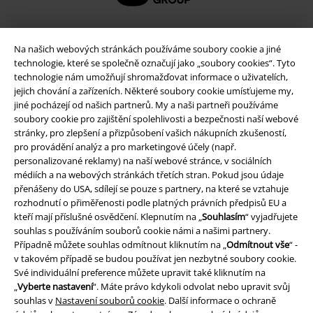
Na našich webových stránkách používáme soubory cookie a jiné
technologie, které se společně označují jako „soubory cookies“. Tyto
technologie nám umožňují shromažďovat informace o uživatelích,
jejich chování a zařízeních. Některé soubory cookie umísťujeme my,
jiné pocházejí od našich partnerů. My a naši partneři používáme
soubory cookie pro zajištění spolehlivosti a bezpečnosti naší webové
stránky, pro zlepšení a přizpůsobení vašich nákupních zkušeností,
pro provádění analýz a pro marketingové účely (např.
Právní informace
personalizované reklamy) na naší webové stránce, v sociálních
médiích a na webových stránkách třetích stran. Pokud jsou údaje
Podmínky
přenášeny do USA, sdílejí se pouze s partnery, na které se vztahuje
rozhodnutí o přiměřenosti podle platných právních předpisů EU a
Prohlášení
kteří mají příslušné osvědčení. Klepnutím na „
Souhlasím
“ vyjadřujete
souhlas s používáním souborů cookie námi a našimi partnery.
Případně můžete souhlas odmítnout kliknutím na „
Odmítnout vše
“ -
Ochrana osobních údajů
v takovém případě se budou používat jen nezbytné soubory cookie.
Své individuální preference můžete upravit také kliknutím na
Likvidace odpadu a ochrana životního prostředí
„
Vyberte nastavení
“. Máte právo kdykoli odvolat nebo upravit svůj
souhlas v
Nastavení souborů cookie
. Další informace o ochraně
Prohlášení o shodě