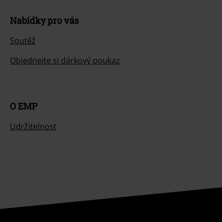
Nabídky pro vás
Soutěž
Objednejte si dárkový poukaz
O EMP
Udržitelnost