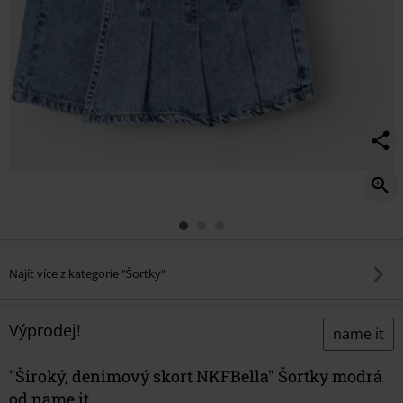
Najít více z kategorie "Šortky"
Výprodej!
name it
"Široký, denimový skort NKFBella" Šortky modrá
od name it