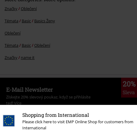
Značky
Oblečení
Témata
Basic
Basics Ženy
Oblečení
Témata
Basic
Oblečení
Značky
name it
20%
E-Mail Newsletter
Sleva
Získejte 20% slevový poukaz, když se přihlásíte
teď!
Více
Shopping from International
Please click here to visit EMP Online Shop for customers from
International
Tímto souhlasím se zasíláním EMP Newslettru a souhlasím s tím, že