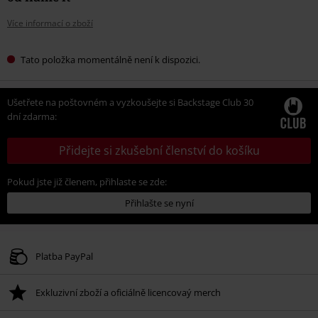
Více informací o zboží
Tato položka momentálně není k dispozici.
Ušetřete na poštovném a vyzkoušejte si Backstage Club 30
dní zdarma:
Přidejte si zkušební členství do košíku
Pokud jste již členem, přihlaste se zde:
Přihlašte se nyní
Platba PayPal
Exkluzivní zboží a oficiálně licencovaý merch