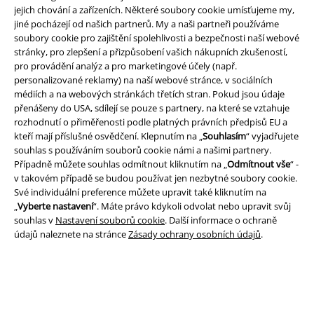
jejich chování a zařízeních. Některé soubory cookie umísťujeme my,
jiné pocházejí od našich partnerů. My a naši partneři používáme
soubory cookie pro zajištění spolehlivosti a bezpečnosti naší webové
Právní informace
stránky, pro zlepšení a přizpůsobení vašich nákupních zkušeností,
pro provádění analýz a pro marketingové účely (např.
Podmínky
personalizované reklamy) na naší webové stránce, v sociálních
médiích a na webových stránkách třetích stran. Pokud jsou údaje
Prohlášení
přenášeny do USA, sdílejí se pouze s partnery, na které se vztahuje
rozhodnutí o přiměřenosti podle platných právních předpisů EU a
kteří mají příslušné osvědčení. Klepnutím na „
Souhlasím
“ vyjadřujete
Ochrana osobních údajů
souhlas s používáním souborů cookie námi a našimi partnery.
Případně můžete souhlas odmítnout kliknutím na „
Odmítnout vše
“ -
Likvidace odpadu a ochrana životního prostředí
v takovém případě se budou používat jen nezbytné soubory cookie.
Své individuální preference můžete upravit také kliknutím na
Prohlášení o shodě
„
Vyberte nastavení
“. Máte právo kdykoli odvolat nebo upravit svůj
souhlas v
Nastavení souborů cookie
. Další informace o ochraně
Informace o přístupnosti
údajů naleznete na stránce
Zásady ochrany osobních údajů
.
Nastavení souborů cookie
Odstoupení od smlouvy