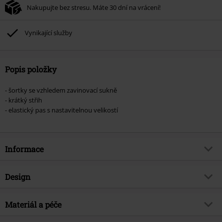
Nakupujte bez stresu. Máte 30 dní na vrácení!
Vynikající služby
Popis položky
- šortky se vzhledem zavinovací sukně
- krátký střih
- elastický pas s nastavitelnou velikostí
Informace
Zboží č.
564323
Design
Název
Široký, denimový skort NKFBella
Typ výrobku
Šortky
Brand
Materiál a péče
name it
Vzor
běžný
Téma produktů
Basics