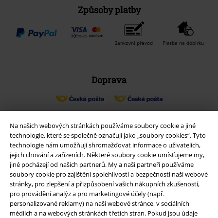
Způsoby platby
Bankovní převod
Platba na dobírku
Doprava
Balíkovna
Balík Do ruky
Na našich webových stránkách používáme soubory cookie a jiné
technologie, které se společně označují jako „soubory cookies“. Tyto
technologie nám umožňují shromažďovat informace o uživatelích,
EMP aplikaci
jejich chování a zařízeních. Některé soubory cookie umísťujeme my,
Stáhněte si novou EMP aplikaci zdarma a využijte všechny nové
jiné pocházejí od našich partnerů. My a naši partneři používáme
funkce a výhody!
soubory cookie pro zajištění spolehlivosti a bezpečnosti naší webové
stránky, pro zlepšení a přizpůsobení vašich nákupních zkušeností,
pro provádění analýz a pro marketingové účely (např.
personalizované reklamy) na naší webové stránce, v sociálních
médiích a na webových stránkách třetích stran. Pokud jsou údaje