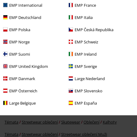
EMP International
EMP France
EMP Deutschland
EMP Italia
EMP Polska
EMP Česká Republika
EMP Norge
EMP Schweiz
%
Kč 1.229,00
EMP Suomi
EMP Ireland
EMP United Kingdom
EMP Sverige
More categories. More options.
EMP Danmark
Large Nederland
Značky
Oblečení
Kalhoty
EMP Österreich
EMP Slovensko
Oblečení
Kalhoty
Šortky
Large Belgique
EMP España
Oblečení & doplňky
Kalhoty
Šortky
Témata
Streetwear oblečení
Skatewear
Oblečení
Kalhoty
Témata
Streetwear oblečení
Streetwear oblečení Muži