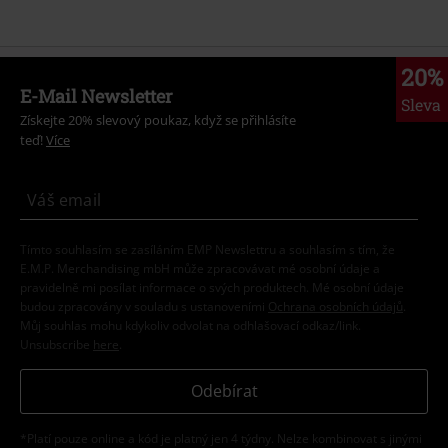
20%
E-Mail Newsletter
Sleva
Získejte 20% slevový poukaz, když se přihlásíte
teď!
Více
Tímto souhlasím se zasíláním EMP Newslettru a souhlasím s tím, že
E.M.P. Merchandising mbH může zpracovávat mé osobní údaje a
pravidelně mi posílat informace o svých produktech. Mé osobní údaje
budou zpracovány v souladu s ustanoveními
Ochrana osobních údajů
.
Můj souhlas mohu kdykoliv odvolat na odhlašovací odkaz/link.
Unsubscribe
here
.
Odebírat
*Platí pouze online a kód je platný jen 4 týdny. Nelze kombinovat s jinými