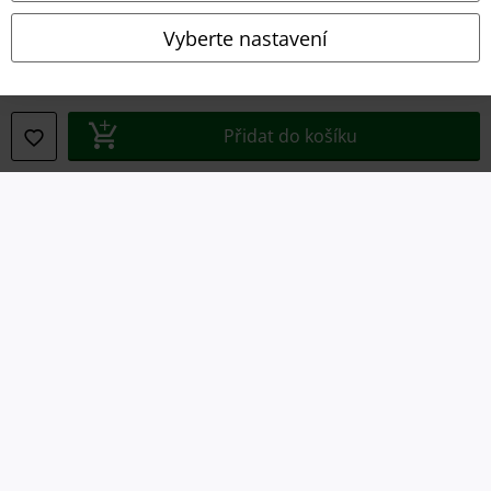
Vyberte nastavení
Likvidace odpadu a ochrana životního prostředí
Prohlášení o shodě
Přidat do košíku
Informace o přístupnosti
Nastavení souborů cookie
Odstoupení od smlouvy
Všechny ceny jsou včetně DPH, bez
poštovného a balného
© 1986-2026 EMP Merchandising
Naše online obchody
EMP International