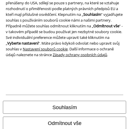
přenášeny do USA, sdílejí se pouze s partnery, na které se vztahuje
A Warner Music Group Company
rozhodnutí o přiměřenosti podle platných právních předpisů EU a
kteří mají příslušné osvědčení. Klepnutím na „
Souhlasím
“ vyjadřujete
souhlas s používáním souborů cookie námi a našimi partnery.
Případně můžete souhlas odmítnout kliknutím na „
Odmítnout vše
“ -
v takovém případě se budou používat jen nezbytné soubory cookie.
Své individuální preference můžete upravit také kliknutím na
„
Vyberte nastavení
“. Máte právo kdykoli odvolat nebo upravit svůj
souhlas v
Nastavení souborů cookie
. Další informace o ochraně
údajů naleznete na stránce
Zásady ochrany osobních údajů
.
Právní informace
Podmínky
Souhlasím
Prohlášení
Odmítnout vše
Ochrana osobních údajů