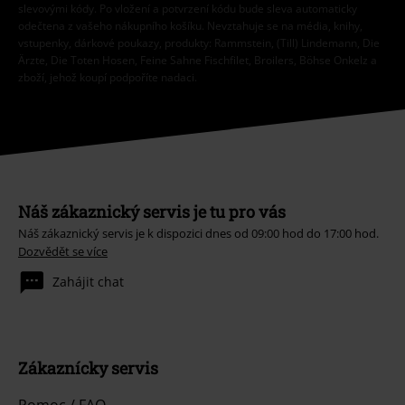
slevovými kódy. Po vložení a potvrzení kódu bude sleva automaticky
odečtena z vašeho nákupního košíku. Nevztahuje se na média, knihy,
vstupenky, dárkové poukazy, produkty: Rammstein, (Till) Lindemann, Die
Ärzte, Die Toten Hosen, Feine Sahne Fischfilet, Broilers, Böhse Onkelz a
zboží, jehož koupí podpoříte nadaci.
Náš zákaznický servis je tu pro vás
Náš zákaznický servis je k dispozici dnes od 09:00 hod do 17:00 hod.
Dozvědět se více
Zahájit chat
Zákaznícky servis