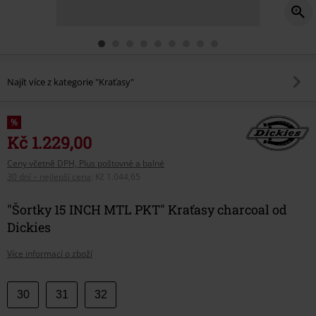
Najít více z kategorie "Kraťasy"
%
Kč 1.229,00
Ceny včetně DPH, Plus poštovné a balné
30 dní – nejlepší cena
:
Kč 1.044,65
"Šortky 15 INCH MTL PKT" Kraťasy charcoal od
Dickies
Více informací o zboží
Vyberte
30
31
32
si