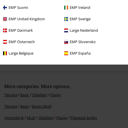
EMP Suomi
EMP Ireland
EMP United Kingdom
EMP Sverige
EMP Danmark
Large Nederland
EMP Österreich
EMP Slovensko
Large Belgique
EMP España
SLEVA 68%
DMC
Kč 899,00
Kč 287,00
More categories. More options.
Témata
Basic
Oblečení
Plavky
Témata
Basic
Basics Muži
Výprodej %
Muži
Oblečení
Plavky
Plavecké šortky