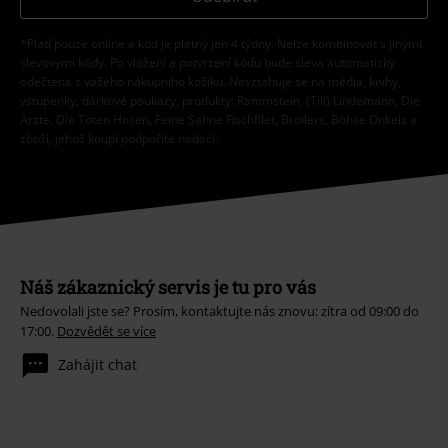
*Platí pouze online a kód je platný jen 4 týdny. Nelze kombinovat s jinými
slevovými kódy. Po vložení a potvrzení kódu bude sleva automaticky
odečtena z vašeho nákupního košíku. Nevztahuje se na média, knihy,
vstupenky, dárkové poukazy, produkty: Rammstein, (Till) Lindemann, Die
Ärzte, Die Toten Hosen, Feine Sahne Fischfilet, Broilers, Böhse Onkelz a
zboží, jehož koupí podpoříte nadaci.
Náš zákaznický servis je tu pro vás
Nedovolali jste se? Prosím, kontaktujte nás znovu: zítra od 09:00 do
17:00.
Dozvědět se více
Zahájit chat