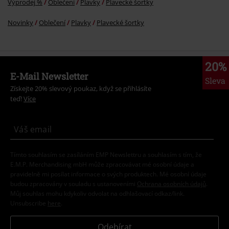
Výprodej %
Oblečení
Plavky
Plavecké šortky
Novinky
Oblečení
Plavky
Plavecké šortky
20%
E-Mail Newsletter
Sleva
Získejte 20% slevový poukaz, když se přihlásíte
teď!
Více
Tímto souhlasím se zasíláním EMP Newslettru a souhlasím s tím, že
E.M.P. Merchandising mbH může zpracovávat mé osobní údaje a
pravidelně mi posílat informace o svých produktech. Mé osobní údaje
budou zpracovány v souladu s ustanoveními
Ochrana osobních údajů
.
Můj souhlas mohu kdykoliv odvolat na odhlašovací odkaz/link.
Unsubscribe
here
.
Odebírat