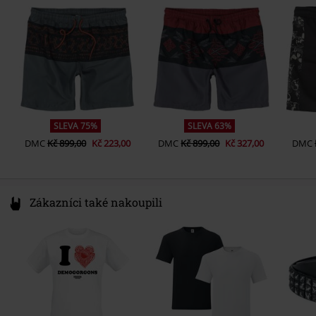
Pohlaví
Muži
Germany
www.emp.de
SLEVA 75%
SLEVA 63%
DMC
Kč 899,00
Kč 223,00
DMC
Kč 899,00
Kč 327,00
DMC
Zákazníci také nakoupili