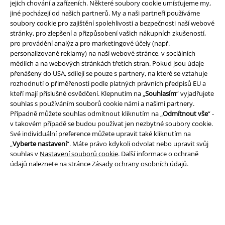
jejich chování a zařízeních. Některé soubory cookie umísťujeme my,
jiné pocházejí od našich partnerů. My a naši partneři používáme
soubory cookie pro zajištění spolehlivosti a bezpečnosti naší webové
stránky, pro zlepšení a přizpůsobení vašich nákupních zkušeností,
A Warner Music Group Company
pro provádění analýz a pro marketingové účely (např.
personalizované reklamy) na naší webové stránce, v sociálních
médiích a na webových stránkách třetích stran. Pokud jsou údaje
přenášeny do USA, sdílejí se pouze s partnery, na které se vztahuje
rozhodnutí o přiměřenosti podle platných právních předpisů EU a
kteří mají příslušné osvědčení. Klepnutím na „
Souhlasím
“ vyjadřujete
souhlas s používáním souborů cookie námi a našimi partnery.
Případně můžete souhlas odmítnout kliknutím na „
Odmítnout vše
“ -
v takovém případě se budou používat jen nezbytné soubory cookie.
Své individuální preference můžete upravit také kliknutím na
„
Vyberte nastavení
“. Máte právo kdykoli odvolat nebo upravit svůj
souhlas v
Nastavení souborů cookie
. Další informace o ochraně
údajů naleznete na stránce
Zásady ochrany osobních údajů
.
Právní informace
Podmínky