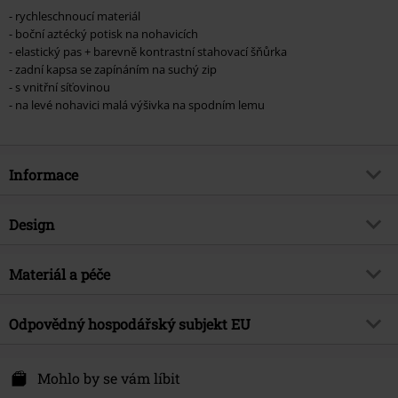
- rychleschnoucí materiál
- boční aztécký potisk na nohavicích
- elastický pas + barevně kontrastní stahovací šňůrka
- zadní kapsa se zapínáním na suchý zip
- s vnitřní síťovinou
- na levé nohavici malá výšivka na spodním lemu
Informace
Zboží č.
540846
Design
Název
Šortky na plavání s aztéckým
potiskem
Typ výrobku
Plavecké šortky
Materiál a péče
Brand
RED by EMP
Vzor
běžný
Vrchní materiál
100% polyester
Exkluzivně
Ano
Barva
Odpovědný hospodářský subjekt EU
černá
Upozornění k údržbě
Praní v pračce
Téma produktů
Basics
E.M.P. Merchandising Handelsgesellschaft mbH
Datum vydání
1/8/24
Darmer Esch 70 a
Mohlo by se vám líbit
49811 Lingen