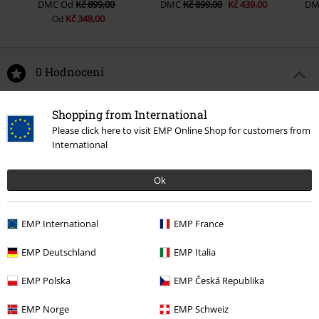
DMC
Od
Kč 899,00
DMC
Kč 899,00
Kč 439,00
DM
Kč 348,00
Od
0 Hodnocení
Podělte se o váš názor "Šortky na plavání s aztéckým
Shopping from International
potiskem".
Please click here to visit EMP Online Shop for customers from
International
Napsat hodnocení
Ok
EMP International
EMP France
EMP Deutschland
EMP Italia
EMP Polska
EMP Česká Republika
EMP Norge
EMP Schweiz
Naposledy navštívené