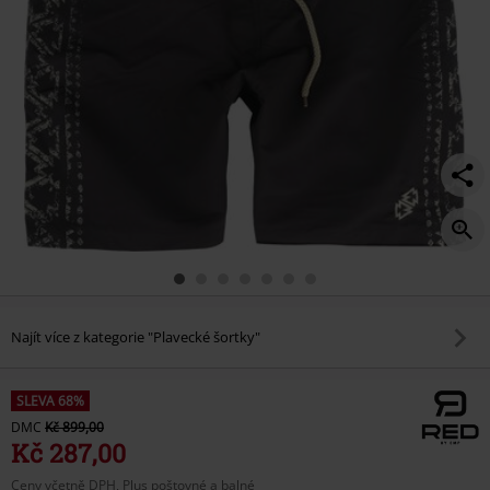
Najít více z kategorie "Plavecké šortky"
SLEVA 68%
DMC
Kč 899,00
Kč 287,00
Ceny včetně DPH, Plus poštovné a balné