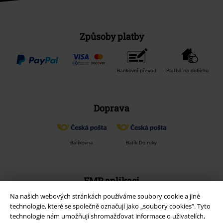
Způsoby platby
Bankovní převod
Platba na dobírku
Doprava
Balíkovna
Balík Do ruky
EMP aplikaci
Stáhněte si novou EMP aplikaci zdarma a využijte všechny nové
Na našich webových stránkách používáme soubory cookie a jiné
funkce a výhody!
technologie, které se společně označují jako „soubory cookies“. Tyto
technologie nám umožňují shromažďovat informace o uživatelích,