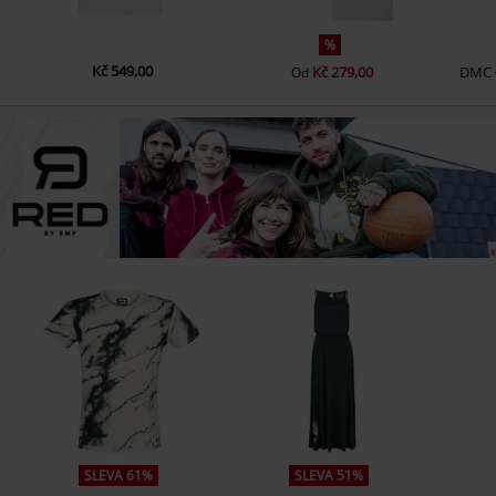
%
Kč 549,00
Kč 279,00
DMC
Od
SLEVA 61%
SLEVA 51%