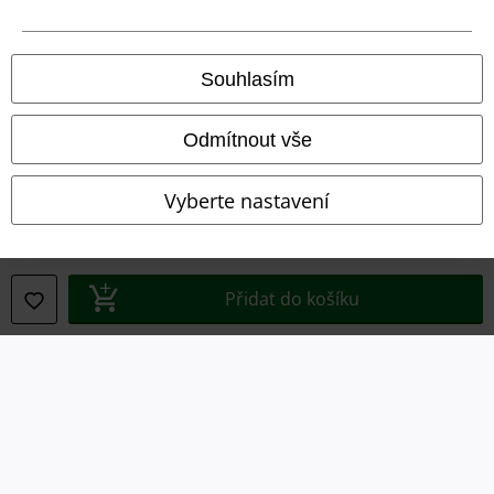
Prohlášení
Ochrana osobních údajů
Souhlasím
Likvidace odpadu a ochrana životního prostředí
Odmítnout vše
Prohlášení o shodě
Vyberte nastavení
Informace o přístupnosti
Nastavení souborů cookie
Přidat do košíku
Odstoupení od smlouvy
Všechny ceny jsou včetně DPH, bez
poštovného a balného
© 1986-2026 EMP Merchandising