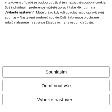
v takovém případě se budou používat jen nezbytné soubory cookie.
Své individuální preference můžete upravit také kliknutím na
Likvidace odpadu a ochrana životního prostředí
„
Vyberte nastavení
“. Máte právo kdykoli odvolat nebo upravit svůj
souhlas v
Nastavení souborů cookie
. Další informace o ochraně
Prohlášení o shodě
údajů naleznete na stránce
Zásady ochrany osobních údajů
.
Informace o přístupnosti
Nastavení souborů cookie
Odstoupení od smlouvy
Všechny ceny jsou včetně DPH, bez
poštovného a balného
Souhlasím
© 1986-2026 EMP Merchandising
Odmítnout vše
Vyberte nastavení
Naše online obchody
EMP International