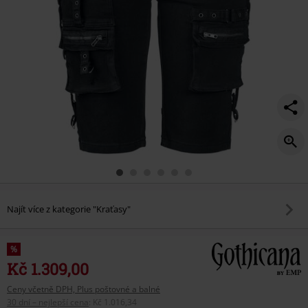
Najít více z kategorie "Kraťasy"
%
Kč 1.309,00
Ceny včetně DPH, Plus poštovné a balné
30 dní – nejlepší cena
:
Kč 1.016,34