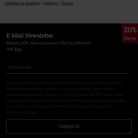
Oblečení & doplňky
Kalhoty
Šortky
20%
E-Mail Newsletter
Sleva
Získejte 20% slevový poukaz, když se přihlásíte
teď!
Více
Tímto souhlasím se zasíláním EMP Newslettru a souhlasím s tím, že
E.M.P. Merchandising mbH může zpracovávat mé osobní údaje a
pravidelně mi posílat informace o svých produktech. Mé osobní údaje
budou zpracovány v souladu s ustanoveními
Ochrana osobních údajů
.
Můj souhlas mohu kdykoliv odvolat na odhlašovací odkaz/link.
Unsubscribe
here
.
Odebírat