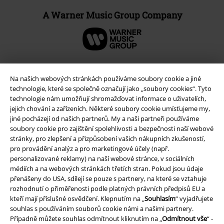
A Warner Music Group Company
Na našich webových stránkách používáme soubory cookie a jiné
technologie, které se společně označují jako „soubory cookies“. Tyto
technologie nám umožňují shromažďovat informace o uživatelích,
jejich chování a zařízeních. Některé soubory cookie umísťujeme my,
jiné pocházejí od našich partnerů. My a naši partneři používáme
soubory cookie pro zajištění spolehlivosti a bezpečnosti naší webové
stránky, pro zlepšení a přizpůsobení vašich nákupních zkušeností,
pro provádění analýz a pro marketingové účely (např.
personalizované reklamy) na naší webové stránce, v sociálních
Právní informace
médiích a na webových stránkách třetích stran. Pokud jsou údaje
Podmínky
přenášeny do USA, sdílejí se pouze s partnery, na které se vztahuje
rozhodnutí o přiměřenosti podle platných právních předpisů EU a
kteří mají příslušné osvědčení. Klepnutím na „
Souhlasím
“ vyjadřujete
Prohlášení
souhlas s používáním souborů cookie námi a našimi partnery.
Případně můžete souhlas odmítnout kliknutím na „
Odmítnout vše
“ -
Ochrana osobních údajů