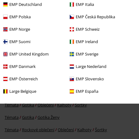
EMP Deutschland
EMP Italia
EMP Polska
EMP Česká Republika
EMP Norge
EMP Schweiz
EMP Suomi
EMP Ireland
%
EMP United Kingdom
EMP Sverige
Kč 1.309,00
EMP Danmark
Large Nederland
EMP Österreich
EMP Slovensko
More categories. More options.
Large Belgique
EMP España
Témata
Černé oblečení
černé kalhoty
Témata
Gotika
Oblečení
Kalhoty
Šortky
Témata
Gotika
Gotika Ženy
Témata
Rockové oblečení
Oblečení
Kalhoty
Šortky