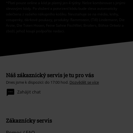
*Platí pouze online a kód je platný jen 4 týdny. Nelze kombinovat s jinými
slevovými kódy. Po vložení a potvrzení kódu bude sleva automaticky
odečtena z vašeho nákupního košíku. Nevztahuje se na média, knihy,
vstupenky, dárkové poukazy, produkty: Rammstein, (Till) Lindemann, Die
Ärzte, Die Toten Hosen, Feine Sahne Fischfilet, Broilers, Böhse Onkelz a
zboží, jehož koupí podpoříte nadaci.
Náš zákaznický servis je tu pro vás
Dnes jsme k dispozici: do 17:00 hod.
Dozvědět se více
Zahájit chat
Zákaznícky servis
Pomoc / FAQ