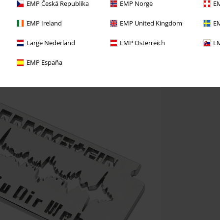
EMP Česká Republika
EMP Norge
EM
EMP Ireland
EMP United Kingdom
EM
Large Nederland
EMP Österreich
EM
EMP España