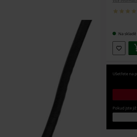
Více informací
Vybert
Na skladě
si
velikos
Ušetřete na p
Pokud jste již