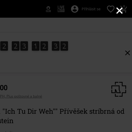
×
0
Přihlásit se
2
2
3
1
2
3
1
2
2
3
1
2
3
0
2
,00
PH, Plus poštovné a balné
a "Ich Tu Dir Weh"" Přívěšek stríbrná od
tein