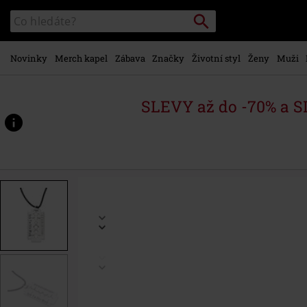
Přejít k
Vyhledávání
Katalog
hlavnímu
vyhledávání
obsahu
Novinky
Merch kapel
Zábava
Značky
Životní styl
Ženy
Muži
SLEVY až do -70% a 
https://www.emp-
shop.cz/p/%C5%BEiletka-
%22ich-
tu-
dir-
weh%22/244385St.html