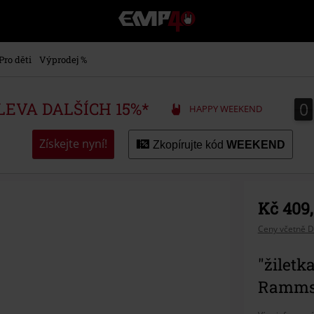
EMP
-
Hudba,
TV
Pro děti
Výprodej %
filmy
&
seriály,
0
0
SLEVA DALŠÍCH 15%*
HAPPY WEEKEND
Merch
pro
hráče,
Získejte nyní!
Zkopírujte kód
WEEKEND
Alternativní
móda
Kč 409
Ceny včetně D
"žiletk
Ramms