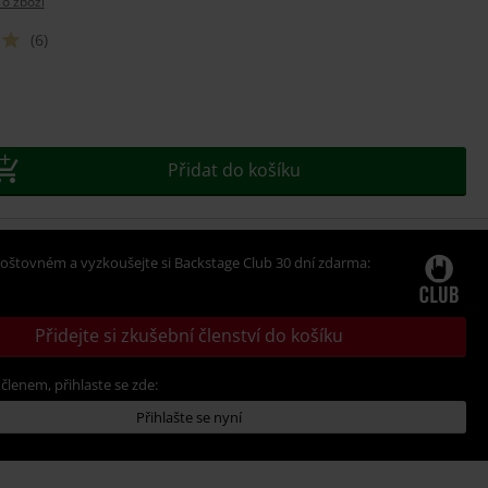
 o zboží
(6)
e
t
Přidat do košíku
oštovném a vyzkoušejte si Backstage Club 30 dní zdarma:
Přidejte si zkušební členství do košíku
 členem, přihlaste se zde:
Přihlašte se nyní