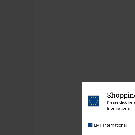
Shopping
Please click he
International
EMP International