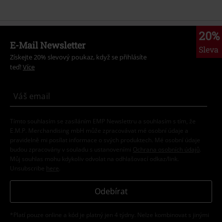
20%
E-Mail Newsletter
Sleva
Získejte 20% slevový poukaz, když se přihlásíte
teď!
Více
Tímto souhlasím se zasíláním EMP Newslettru a souhlasím s tím, že
E.M.P. Merchandising mbH může zpracovávat mé osobní údaje a
pravidelně mi posílat informace o svých produktech. Mé osobní údaje
budou zpracovány v souladu s ustanoveními
Ochrana osobních údajů
.
Můj souhlas mohu kdykoliv odvolat na odhlašovací odkaz/link.
Unsubscribe
here
.
Odebírat
*Platí pouze online a kód je platný jen 4 týdny. Nelze kombinovat s jinými