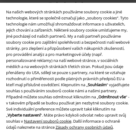
Způsoby platby
Na našich webových stránkách používáme soubory cookie a jiné
technologie, které se společně označují jako „soubory cookies“. Tyto
technologie nám umožňují shromažďovat informace o uživatelích,
Bankovní převod
Platba na dobírku
jejich chování a zařízeních. Některé soubory cookie umísťujeme my,
jiné pocházejí od našich partnerů. My a naši partneři používáme
soubory cookie pro zajištění spolehlivosti a bezpečnosti naší webové
Doprava
stránky, pro zlepšení a přizpůsobení vašich nákupních zkušeností,
pro provádění analýz a pro marketingové účely (např.
personalizované reklamy) na naší webové stránce, v sociálních
médiích a na webových stránkách třetích stran. Pokud jsou údaje
Balíkovna
Balík Do ruky
přenášeny do USA, sdílejí se pouze s partnery, na které se vztahuje
rozhodnutí o přiměřenosti podle platných právních předpisů EU a
kteří mají příslušné osvědčení. Klepnutím na „
Souhlasím
“ vyjadřujete
souhlas s používáním souborů cookie námi a našimi partnery.
EMP aplikaci
Případně můžete souhlas odmítnout kliknutím na „
Odmítnout vše
“ -
Stáhněte si novou EMP aplikaci zdarma a využijte všechny nové
v takovém případě se budou používat jen nezbytné soubory cookie.
funkce a výhody!
Své individuální preference můžete upravit také kliknutím na
„
Vyberte nastavení
“. Máte právo kdykoli odvolat nebo upravit svůj
souhlas v
Nastavení souborů cookie
. Další informace o ochraně
údajů naleznete na stránce
Zásady ochrany osobních údajů
.