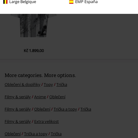
Large Belgique
EMP España
Kč 1.899,00
More categories. More options.
Oblečení & doplňky
Topy
Trička
Filmy & seriály
Anime
Oblečení
Filmy & seriály
Oblečení
Trička a topy
Trička
Filmy & seriály
Extra velikost
Oblečení
Trička a topy
Trička