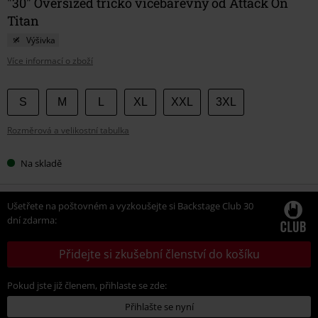
"30" Oversized tričko vícebarevný od Attack On
Titan
Výšivka
Více informací o zboží
Vyberte
S
M
L
XL
XXL
3XL
si
Rozměrová a velikostní tabulka
velikost
Na skladě
Ušetřete na poštovném a vyzkoušejte si Backstage Club 30
dní zdarma:
Přidejte si zkušební členství do košíku
Pokud jste již členem, přihlaste se zde:
Přihlašte se nyní