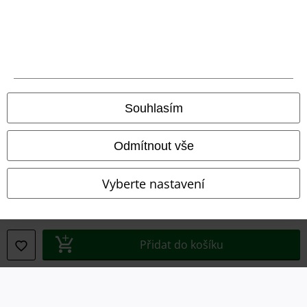
A Warner Music Group Company
Souhlasím
Odmítnout vše
Vyberte nastavení
Právní informace
Podmínky
Přidat do košíku
Prohlášení
Ochrana osobních údajů