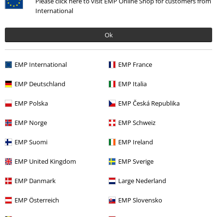
Please click here to visit EMP Online Shop for customers from
International
0 Hodnocení
Ok
Podělte se o váš názor "30".
EMP International
EMP France
Napsat hodnocení
EMP Deutschland
EMP Italia
EMP Polska
EMP Česká Republika
EMP Norge
EMP Schweiz
EMP Suomi
EMP Ireland
EMP United Kingdom
EMP Sverige
EMP Danmark
Large Nederland
Naposledy navštívené
EMP Österreich
EMP Slovensko