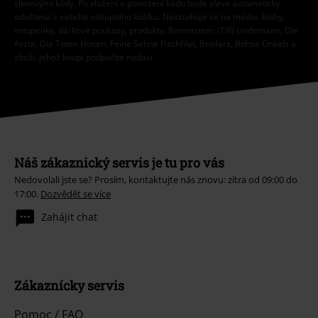
slevovými kódy. Po vložení a potvrzení kódu bude sleva automaticky
odečtena z vašeho nákupního košíku. Nevztahuje se na média, knihy,
vstupenky, dárkové poukazy, produkty: Rammstein, (Till) Lindemann, Die
Ärzte, Die Toten Hosen, Feine Sahne Fischfilet, Broilers, Böhse Onkelz a
zboží, jehož koupí podpoříte nadaci.
Náš zákaznický servis je tu pro vás
Nedovolali jste se? Prosím, kontaktujte nás znovu: zítra od 09:00 do
17:00.
Dozvědět se více
Zahájit chat
Zákaznícky servis
Pomoc / FAQ