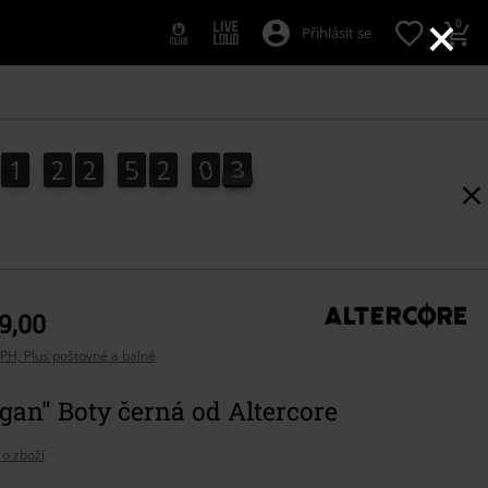
×
0
Přihlásit se
1
2
2
5
2
0
2
1
2
2
5
2
0
1
2
1
3
9,00
PH, Plus poštovné a balné
gan" Boty černá od Altercore
 o zboží