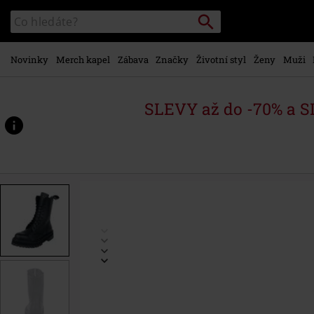
Přejít k
Vyhledávání
Katalog
hlavnímu
vyhledávání
obsahu
Novinky
Merch kapel
Zábava
Značky
Životní styl
Ženy
Muži
SLEVY až do -70% a 
https://www.emp-
shop.cz/p/353-
vegan/449574.html