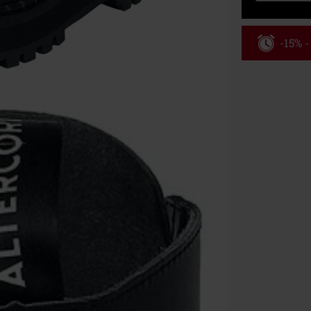
-15% 
Kód pou
Platné do 8/9/
Minimální hod
Po zadání kódu
Nelze kombinov
Rammstein, (Ti
dárkové poukaz