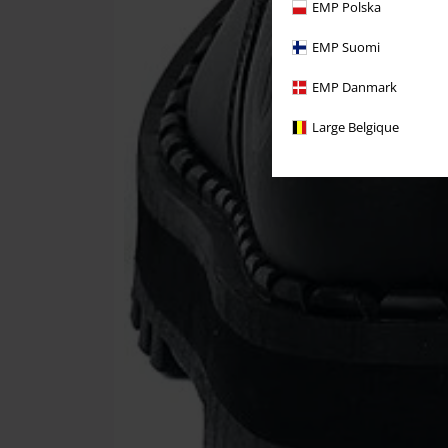
EMP Polska
EMP Suomi
EMP Danmark
Large Belgique