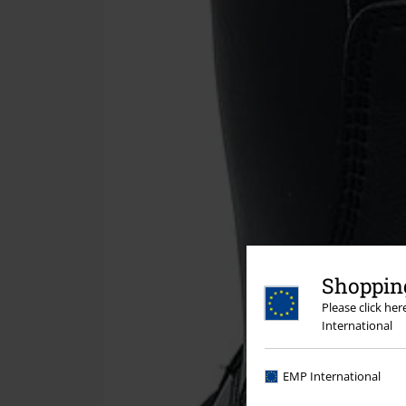
Shopping
Please click he
International
EMP International