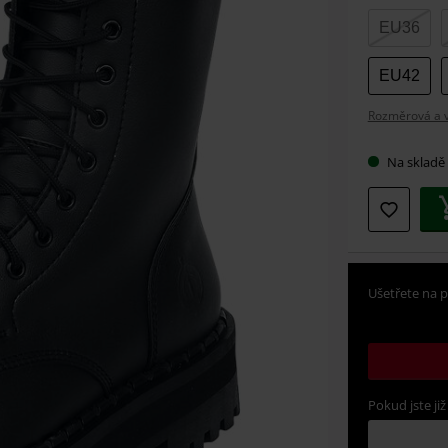
Vybert
EU36
si
velikos
EU42
Rozměrová a ve
Na skladě
Ušetřete na p
Pokud jste již