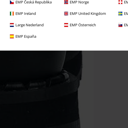
EMP Česká Republika
EMP Norge
EM
EMP Ireland
EMP United Kingdom
EM
Large Nederland
EMP Österreich
EM
EMP España