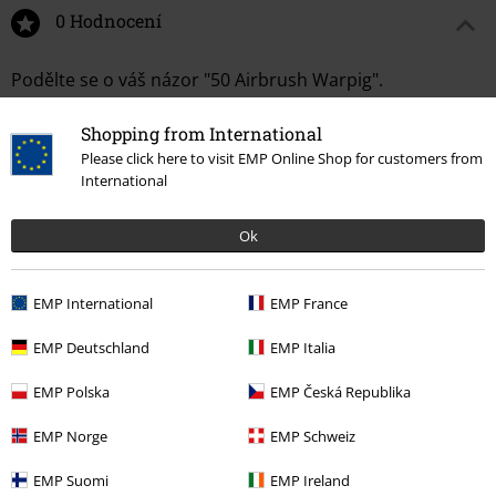
0 Hodnocení
Podělte se o váš názor "50 Airbrush Warpig".
Napsat hodnocení
Shopping from International
Please click here to visit EMP Online Shop for customers from
International
Ok
EMP International
EMP France
EMP Deutschland
EMP Italia
EMP Polska
EMP Česká Republika
More categories. More options.
EMP Norge
EMP Schweiz
Oblečení & doplňky
Topy
Trička
EMP Suomi
EMP Ireland