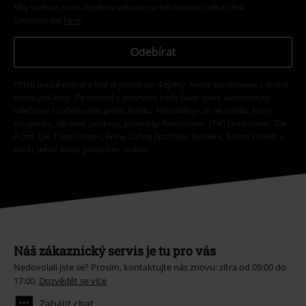
Můj souhlas mohu kdykoliv odvolat na odhlašovací odkaz/link.
Unsubscribe
here
.
Odebírat
*Platí pouze online a kód je platný jen 4 týdny. Nelze kombinovat s jinými
slevovými kódy. Po vložení a potvrzení kódu bude sleva automaticky
odečtena z vašeho nákupního košíku. Nevztahuje se na média, knihy,
vstupenky, dárkové poukazy, produkty: Rammstein, (Till) Lindemann, Die
Ärzte, Die Toten Hosen, Feine Sahne Fischfilet, Broilers, Böhse Onkelz a
zboží, jehož koupí podpoříte nadaci.
Náš zákaznický servis je tu pro vás
Nedovolali jste se? Prosím, kontaktujte nás znovu: zítra od 09:00 do
17:00.
Dozvědět se více
Zahájit chat