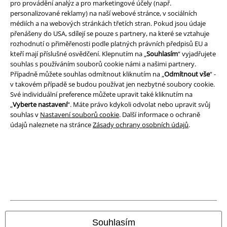
Právní informace
pro provádění analýz a pro marketingové účely (např.
personalizované reklamy) na naší webové stránce, v sociálních
Podmínky
médiích a na webových stránkách třetích stran. Pokud jsou údaje
přenášeny do USA, sdílejí se pouze s partnery, na které se vztahuje
rozhodnutí o přiměřenosti podle platných právních předpisů EU a
Prohlášení
kteří mají příslušné osvědčení. Klepnutím na „
Souhlasím
“ vyjadřujete
souhlas s používáním souborů cookie námi a našimi partnery.
Ochrana osobních údajů
Případně můžete souhlas odmítnout kliknutím na „
Odmítnout vše
“ -
v takovém případě se budou používat jen nezbytné soubory cookie.
Likvidace odpadu a ochrana životního prostředí
Své individuální preference můžete upravit také kliknutím na
„
Vyberte nastavení
“. Máte právo kdykoli odvolat nebo upravit svůj
Prohlášení o shodě
souhlas v
Nastavení souborů cookie
. Další informace o ochraně
údajů naleznete na stránce
Zásady ochrany osobních údajů
.
Informace o přístupnosti
Nastavení souborů cookie
Odstoupení od smlouvy
Všechny ceny jsou včetně DPH, bez
poštovného a balného
© 1986-2026 EMP Merchandising
Souhlasím