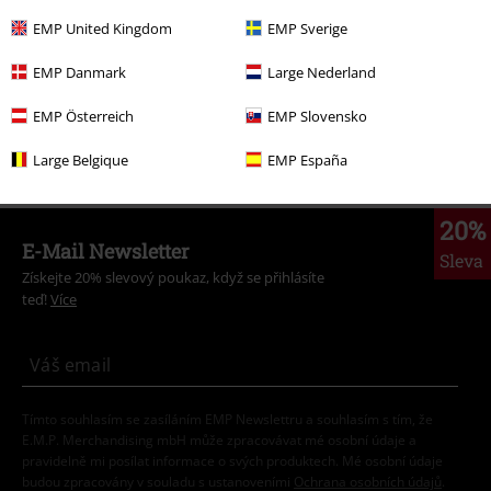
Oblečení
Trička a topy
Trička
EMP United Kingdom
EMP Sverige
Merch kapel
Sustainable Band Merch
EMP Danmark
Large Nederland
Výprodej %
Merch kapel
Extra velikost
EMP Österreich
EMP Slovensko
Výprodej %
Oblečení
Trička & topy
Trička
Large Belgique
EMP España
20%
E-Mail Newsletter
Sleva
Získejte 20% slevový poukaz, když se přihlásíte
teď!
Více
Tímto souhlasím se zasíláním EMP Newslettru a souhlasím s tím, že
E.M.P. Merchandising mbH může zpracovávat mé osobní údaje a
pravidelně mi posílat informace o svých produktech. Mé osobní údaje
budou zpracovány v souladu s ustanoveními
Ochrana osobních údajů
.