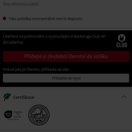
Více informací o zboží
Tato položka momentálně není k dispozici.
Ušetřete na poštovném a vyzkoušejte si Backstage Club 30
dní zdarma:
Přidejte si zkušební členství do košíku
Pokud jste již členem, přihlaste se zde:
Přihlašte se nyní
Certifikace