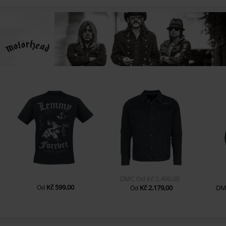
DMC
Od
Kč 2.490,00
Kč 599,00
Od
Kč 2.179,00
DM
Od