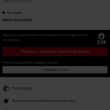
Více informací o zboží
Na skladě
Jedině 2 je na skladě
Ušetřete na poštovném a vyzkoušejte si Backstage Club 30
dní zdarma:
Přidejte si zkušební členství do košíku
Pokud jste již členem, přihlaste se zde:
Přihlašte se nyní
Platba PayPal
Exkluzivní zboží a oficiálně licencovaý merch