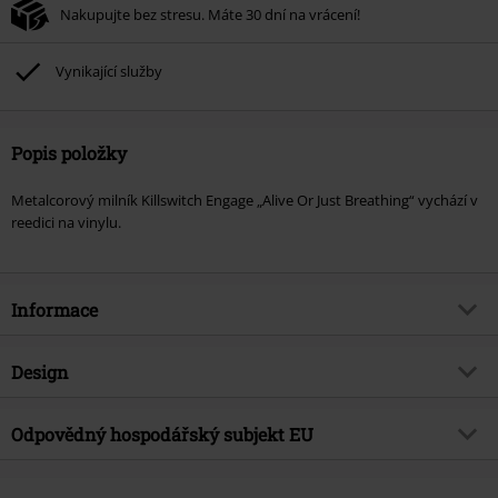
Nakupujte bez stresu. Máte 30 dní na vrácení!
Vynikající služby
Popis položky
Metalcorový milník Killswitch Engage „Alive Or Just Breathing“ vychází v
reedici na vinylu.
Informace
Zboží č.
584952
Design
Název
Alive or just breathing
Typ výrobku
LP
Hudební žánr
Odpovědný hospodářský subjekt EU
Metalcore
Média - formát 1-3
LP
Téma produktů
Kapely
Warner Music Group Germany Holding GmbH