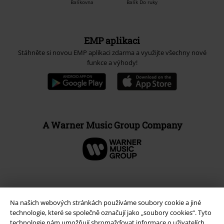
Balíkovna
Balík Do ruky
EMP aplikaci
Stáhněte si novou EMP aplikaci zdarma a využijte všechny nové
funkce a výhody!
A Warner Music Group Company
Na našich webových stránkách používáme soubory cookie a jiné
technologie, které se společně označují jako „soubory cookies“. Tyto
technologie nám umožňují shromažďovat informace o uživatelích,