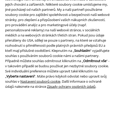
jejich chování a zařízeních. Některé soubory cookie umísťujeme my,
jiné pocházejí od našich partnerů. My a naši partneři používáme
soubory cookie pro zajištění spolehlivosti a bezpečnosti naší webové
stránky, pro zlepšení a přizpůsobení vašich nákupních zkušeností,
Právní informace
pro provádění analýz a pro marketingové účely (např.
personalizované reklamy) na naší webové stránce, v sociálních
Podmínky
médiích a na webových stránkách třetích stran. Pokud jsou údaje
přenášeny do USA, sdílejí se pouze s partnery, na které se vztahuje
Prohlášení
rozhodnutí o přiměřenosti podle platných právních předpisů EU a
kteří mají příslušné osvědčení. Klepnutím na „
Souhlasím
“ vyjadřujete
Ochrana osobních údajů
souhlas s používáním souborů cookie námi a našimi partnery.
Případně můžete souhlas odmítnout kliknutím na „
Odmítnout vše
“ -
v takovém případě se budou používat jen nezbytné soubory cookie.
Likvidace odpadu a ochrana životního prostředí
Své individuální preference můžete upravit také kliknutím na
„
Vyberte nastavení
“. Máte právo kdykoli odvolat nebo upravit svůj
Prohlášení o shodě
souhlas v
Nastavení souborů cookie
. Další informace o ochraně
údajů naleznete na stránce
Zásady ochrany osobních údajů
.
Informace o přístupnosti
Nastavení souborů cookie
Odstoupení od smlouvy