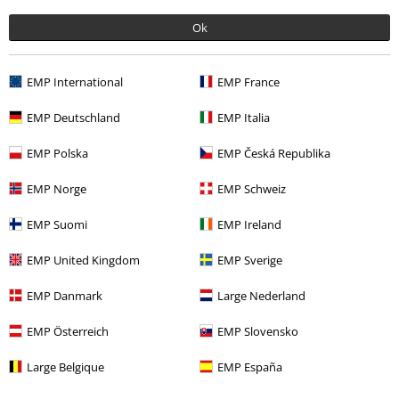
Ok
More categories. More options.
EMP International
EMP France
Merch kapel
Média
LP
EMP Deutschland
EMP Italia
Merch kapel
Žánr
Core
Metalcore
EMP Polska
EMP Česká Republika
Merch kapel
Top Bands
Killswitch Engage
EMP Norge
EMP Schweiz
Výprodej %
Média
Vinyl
EMP Suomi
EMP Ireland
EMP United Kingdom
EMP Sverige
20%
EMP Danmark
Large Nederland
E-Mail Newsletter
Sleva
Získejte 20% slevový poukaz, když se přihlásíte
EMP Österreich
EMP Slovensko
teď!
Více
Large Belgique
EMP España