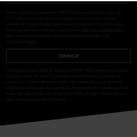
Tímto souhlasím se zasíláním EMP Newslettru a souhlasím s tím, že
E.M.P. Merchandising mbH může zpracovávat mé osobní údaje a
pravidelně mi posílat informace o svých produktech. Mé osobní údaje
budou zpracovány v souladu s ustanoveními
Ochrana osobních údajů
.
Můj souhlas mohu kdykoliv odvolat na odhlašovací odkaz/link.
Unsubscribe
here
.
Odebírat
*Platí pouze online a kód je platný jen 4 týdny. Nelze kombinovat s jinými
slevovými kódy. Po vložení a potvrzení kódu bude sleva automaticky
odečtena z vašeho nákupního košíku. Nevztahuje se na média, knihy,
vstupenky, dárkové poukazy, produkty: Rammstein, (Till) Lindemann, Die
Ärzte, Die Toten Hosen, Feine Sahne Fischfilet, Broilers, Böhse Onkelz a
zboží, jehož koupí podpoříte nadaci.