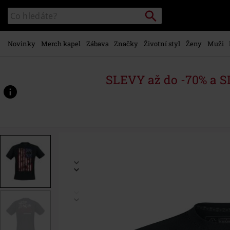
Přejít k
Vyhledávání
Katalog
hlavnímu
vyhledávání
obsahu
Novinky
Merch kapel
Zábava
Značky
Životní styl
Ženy
Muži
SLEVY až do -70% a 
https://www.emp-
shop.cz/p/amerika/216145.html