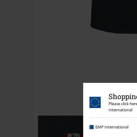
Shopping
Please click he
International
EMP International