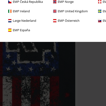
EMP Česká Republika
EMP Norge
EM
EMP Ireland
EMP United Kingdom
EM
Large Nederland
EMP Österreich
EM
EMP España