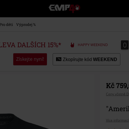
EMP
-
Hudba,
TV
Pro děti
Výprodej %
filmy
&
seriály,
0
0
SLEVA DALŠÍCH 15%*
HAPPY WEEKEND
Merch
pro
hráče,
Získejte nyní!
Zkopírujte kód
WEEKEND
Alternativní
móda
Kč 759
Ceny včetně D
"Ameri
Více informací