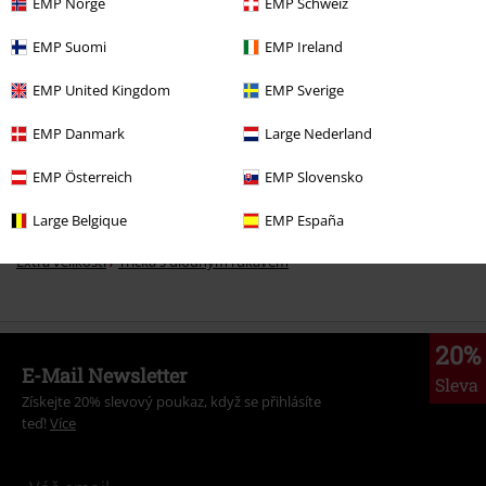
EMP Norge
EMP Schweiz
Naposledy navštívené
EMP Suomi
EMP Ireland
EMP United Kingdom
EMP Sverige
EMP Danmark
Large Nederland
EMP Österreich
EMP Slovensko
Large Belgique
EMP España
Kč 1.359,00
Od
More categories. More options.
Oblečení
Sportswear
Oblečení & doplňky
Topy
Trička s dlouhým rukávem
Oblečení & doplňky
Topy
Sportovní trikoty