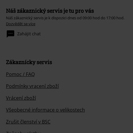
Odebírat
*Platí pouze online a kód je platný jen 4 týdny. Nelze kombinovat s jinými
slevovými kódy. Po vložení a potvrzení kódu bude sleva automaticky
odečtena z vašeho nákupního košíku. Nevztahuje se na média, knihy,
vstupenky, dárkové poukazy, produkty: Rammstein, (Till) Lindemann, Die
Ärzte, Die Toten Hosen, Feine Sahne Fischfilet, Broilers, Böhse Onkelz a
zboží, jehož koupí podpoříte nadaci.
Náš zákaznický servis je tu pro vás
Náš zákaznický servis je k dispozici dnes od 09:00 hod do 17:00 hod.
Dozvědět se více
Zahájit chat