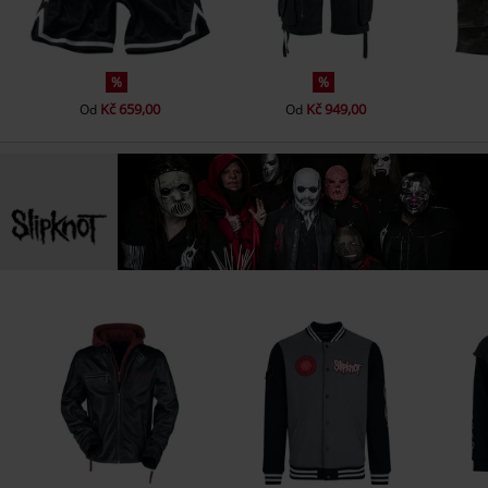
%
%
Kč 659,00
Kč 949,00
Od
Od