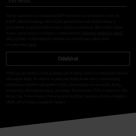
Témata
Festivaly a koncerty
Merch-kapel
Extra velikosti
Trička s dlouhým rukávem
20%
E-Mail Newsletter
Sleva
Získejte 20% slevový poukaz, když se přihlásíte
teď!
Více
Tímto souhlasím se zasíláním EMP Newslettru a souhlasím s tím, že
E.M.P. Merchandising mbH může zpracovávat mé osobní údaje a
pravidelně mi posílat informace o svých produktech. Mé osobní údaje
budou zpracovány v souladu s ustanoveními
Ochrana osobních údajů
.
Můj souhlas mohu kdykoliv odvolat na odhlašovací odkaz/link.
Unsubscribe
here
.