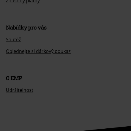
Zákaznícky servis
Pomoc / FAQ
Podmínky vracení zboží
Vrácení zboží
Všeobecné informace o velikostech
Zrušit členství v BSC
Způsoby platby
Nabídky pro vás
Soutěž