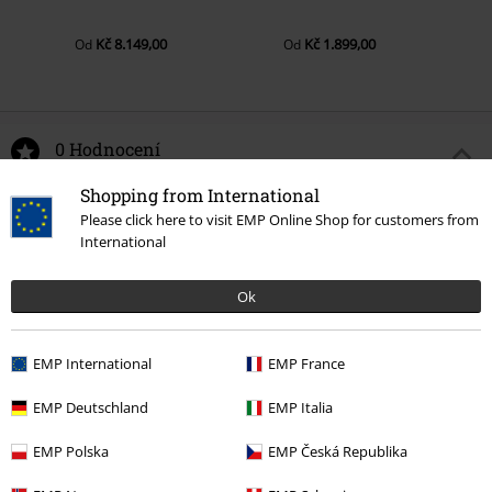
Kč 8.149,00
Kč 1.899,00
Od
Od
0 Hodnocení
Shopping from International
Podělte se o váš názor "Amplified Collection - Hockey
Please click here to visit EMP Online Shop for customers from
Jersey".
International
Napsat hodnocení
Ok
EMP International
EMP France
EMP Deutschland
EMP Italia
EMP Polska
EMP Česká Republika