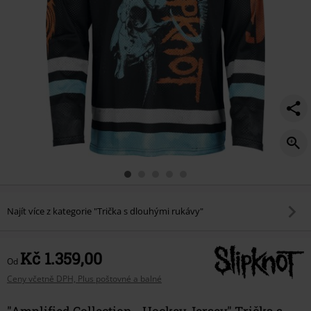
Najít více z kategorie "Trička s dlouhými rukávy"
Kč 1.359,00
Od
Ceny včetně DPH, Plus poštovné a balné
"Amplified Collection - Hockey Jersey" Trička s