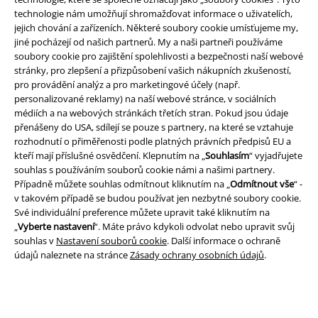
technologie nám umožňují shromažďovat informace o uživatelích,
jejich chování a zařízeních. Některé soubory cookie umísťujeme my,
jiné pocházejí od našich partnerů. My a naši partneři používáme
soubory cookie pro zajištění spolehlivosti a bezpečnosti naší webové
stránky, pro zlepšení a přizpůsobení vašich nákupních zkušeností,
A Warner Music Group Company
pro provádění analýz a pro marketingové účely (např.
personalizované reklamy) na naší webové stránce, v sociálních
médiích a na webových stránkách třetích stran. Pokud jsou údaje
přenášeny do USA, sdílejí se pouze s partnery, na které se vztahuje
rozhodnutí o přiměřenosti podle platných právních předpisů EU a
kteří mají příslušné osvědčení. Klepnutím na „
Souhlasím
“ vyjadřujete
souhlas s používáním souborů cookie námi a našimi partnery.
Případně můžete souhlas odmítnout kliknutím na „
Odmítnout vše
“ -
v takovém případě se budou používat jen nezbytné soubory cookie.
Své individuální preference můžete upravit také kliknutím na
„
Vyberte nastavení
“. Máte právo kdykoli odvolat nebo upravit svůj
souhlas v
Nastavení souborů cookie
. Další informace o ochraně
údajů naleznete na stránce
Zásady ochrany osobních údajů
.
Právní informace
Podmínky