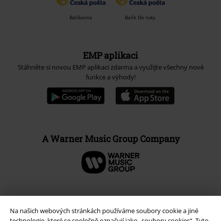
Způsoby platby
Bankovní převod
Platba na dobírku
Doprava
Balíkovna
Balík Do ruky
EMP aplikaci
Stáhněte si novou EMP aplikaci zdarma a využijte všechny nové
Na našich webových stránkách používáme soubory cookie a jiné
funkce a výhody!
technologie, které se společně označují jako „soubory cookies“. Tyto