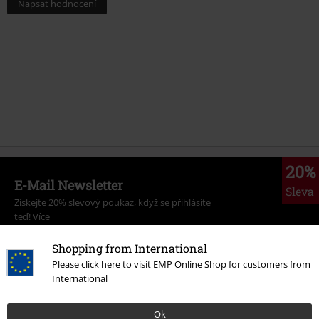
Napsat hodnocení
20%
E-Mail Newsletter
Sleva
Získejte 20% slevový poukaz, když se přihlásíte
teď!
Více
Shopping from International
Please click here to visit EMP Online Shop for customers from
International
Tímto souhlasím se zasíláním EMP Newslettru a souhlasím s tím, že
E.M.P. Merchandising mbH může zpracovávat mé osobní údaje a
Ok