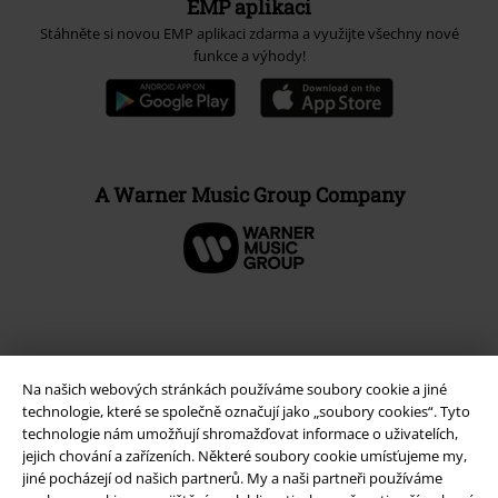
EMP aplikaci
Stáhněte si novou EMP aplikaci zdarma a využijte všechny nové
funkce a výhody!
A Warner Music Group Company
Na našich webových stránkách používáme soubory cookie a jiné
technologie, které se společně označují jako „soubory cookies“. Tyto
technologie nám umožňují shromažďovat informace o uživatelích,
jejich chování a zařízeních. Některé soubory cookie umísťujeme my,
jiné pocházejí od našich partnerů. My a naši partneři používáme