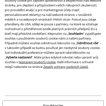
soubory cookie pro zajištění spolehlivosti a bezpečnosti naší webové
Právní informace
stránky, pro zlepšení a přizpůsobení vašich nákupních zkušeností,
pro provádění analýz a pro marketingové účely (např.
Podmínky
personalizované reklamy) na naší webové stránce, v sociálních
médiích a na webových stránkách třetích stran. Pokud jsou údaje
Prohlášení
přenášeny do USA, sdílejí se pouze s partnery, na které se vztahuje
rozhodnutí o přiměřenosti podle platných právních předpisů EU a
kteří mají příslušné osvědčení. Klepnutím na „
Souhlasím
“ vyjadřujete
Ochrana osobních údajů
souhlas s používáním souborů cookie námi a našimi partnery.
Případně můžete souhlas odmítnout kliknutím na „
Odmítnout vše
“ -
Likvidace odpadu a ochrana životního prostředí
v takovém případě se budou používat jen nezbytné soubory cookie.
Své individuální preference můžete upravit také kliknutím na
Prohlášení o shodě
„
Vyberte nastavení
“. Máte právo kdykoli odvolat nebo upravit svůj
souhlas v
Nastavení souborů cookie
. Další informace o ochraně
Informace o přístupnosti
údajů naleznete na stránce
Zásady ochrany osobních údajů
.
Nastavení souborů cookie
Odstoupení od smlouvy
Všechny ceny jsou včetně DPH, bez
poštovného a balného
© 1986-2026 EMP Merchandising
Souhlasím