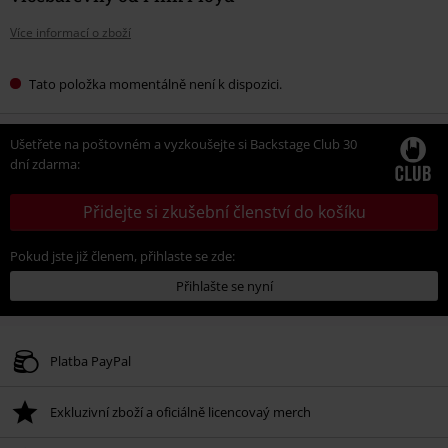
Více informací o zboží
Tato položka momentálně není k dispozici.
Ušetřete na poštovném a vyzkoušejte si Backstage Club 30
dní zdarma:
Přidejte si zkušební členství do košíku
Pokud jste již členem, přihlaste se zde:
Přihlašte se nyní
Platba PayPal
Exkluzivní zboží a oficiálně licencovaý merch