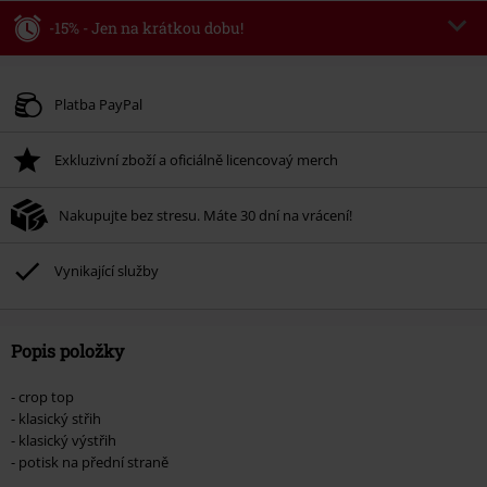
-15% - Jen na krátkou dobu!
Kód poukazu
WEEKEND
Kopírovat kód
Platné do 8/9/26
Platba PayPal
Minimální hodnota objednávky 1.299 Kč.
Exkluzivní zboží a oficiálně licencovaý merch
Po zadání kódu v košíku, se sleva uplatní automaticky.
Nelze kombinovat s jinými akciovými kódy. Sleva se nevztahuje na: knihy,
Nakupujte bez stresu. Máte 30 dní na vrácení!
média, vstupenky, Rammstein, (Till) Lindemann, Böhse Onkelz, Broilers, Die
Ärzte, Die Toten Hosen, Metality, dárkové poukazy a položky, jejichž koupí
podpoříte nadaci.
Vynikající služby
Popis položky
- crop top
- klasický střih
- klasický výstřih
- potisk na přední straně