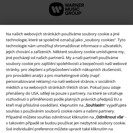
Na našich webových stránkách používáme soubory cookie a jiné
technologie, které se společně označují jako „soubory cookies“. Tyto
technologie nám umožňují shromažďovat informace o uživatelích,
jejich chování a zařízeních. Některé soubory cookie umísťujeme my,
jiné pocházejí od našich partnerů. My a naši partneři používáme
soubory cookie pro zajištění spolehlivosti a bezpečnosti naší webové
stránky, pro zlepšení a přizpůsobení vašich nákupních zkušeností,
pro provádění analýz a pro marketingové účely (např.
Právní informace
personalizované reklamy) na naší webové stránce, v sociálních
médiích a na webových stránkách třetích stran. Pokud jsou údaje
Podmínky
přenášeny do USA, sdílejí se pouze s partnery, na které se vztahuje
rozhodnutí o přiměřenosti podle platných právních předpisů EU a
Prohlášení
kteří mají příslušné osvědčení. Klepnutím na „
Souhlasím
“ vyjadřujete
souhlas s používáním souborů cookie námi a našimi partnery.
Případně můžete souhlas odmítnout kliknutím na „
Odmítnout vše
“ -
Ochrana osobních údajů
v takovém případě se budou používat jen nezbytné soubory cookie.
Své individuální preference můžete upravit také kliknutím na
Likvidace odpadu a ochrana životního prostředí