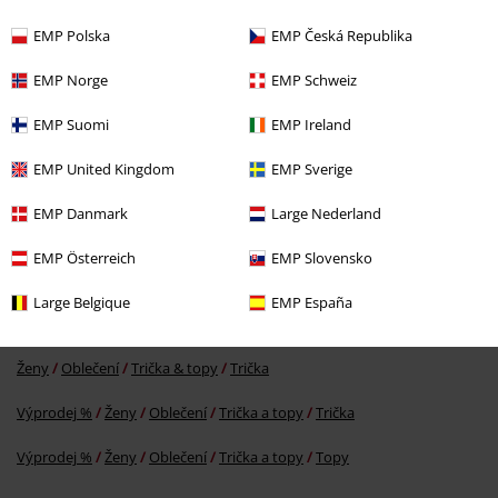
EMP Polska
EMP Česká Republika
EMP Norge
EMP Schweiz
EMP Suomi
EMP Ireland
Kč 549,00
EMP United Kingdom
EMP Sverige
EMP Danmark
Large Nederland
More categories. More options.
EMP Österreich
EMP Slovensko
Merch kapel
Oblečení
Trička
Large Belgique
EMP España
Merch kapel
Oblečení
Topy
Ženy
Oblečení
Trička & topy
Trička
Výprodej %
Ženy
Oblečení
Trička a topy
Trička
Výprodej %
Ženy
Oblečení
Trička a topy
Topy