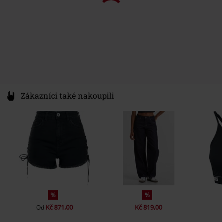
Vnitřní kapsa
nie
Barva
černá
Zákazníci také nakoupili
%
%
Kč 871,00
Kč 819,00
Od