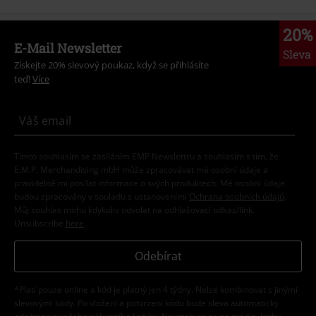
20%
E-Mail Newsletter
Sleva
Získejte 20% slevový poukaz, když se přihlásíte
teď!
Více
Tímto souhlasím se zasíláním EMP Newslettru a souhlasím s tím, že
E.M.P. Merchandising mbH může zpracovávat mé osobní údaje a
pravidelně mi posílat informace o svých produktech. Mé osobní údaje
budou zpracovány v souladu s ustanoveními
Ochrana osobních údajů
.
Můj souhlas mohu kdykoliv odvolat na odhlašovací odkaz/link.
Unsubscribe
here
.
Odebírat
*Platí pouze online a kód je platný jen 4 týdny. Nelze kombinovat s jinými
slevovými kódy. Po vložení a potvrzení kódu bude sleva automaticky