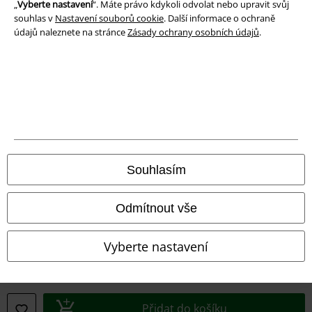
„
Vyberte nastavení
“. Máte právo kdykoli odvolat nebo upravit svůj
souhlas v
Nastavení souborů cookie
. Další informace o ochraně
Prohlášení o shodě
údajů naleznete na stránce
Zásady ochrany osobních údajů
.
Informace o přístupnosti
Nastavení souborů cookie
Odstoupení od smlouvy
Všechny ceny jsou včetně DPH, bez
poštovného a balného
Souhlasím
© 1986-2026 EMP Merchandising
Odmítnout vše
Vyberte nastavení
Naše online obchody
EMP International
EMP France
Přidat do košíku