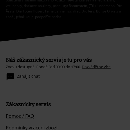
odečtena z vašeho nákupního košíku. Nevztahuje se na média, knihy,
vstupenky, dárkové poukazy, produkty: Rammstein, (Till) Lindemann, Die
Ärzte, Die Toten Hosen, Feine Sahne Fischfilet, Broilers, Böhse Onkelz a
zboží, jehož koupí podpoříte nadaci.
Náš zákaznický servis je tu pro vás
Znovu dostupné: Pondělí od 09:00 do 17:00.
Dozvědět se více
Zahájit chat
Zákaznícky servis
Pomoc / FAQ
Podmínky vracení zboží