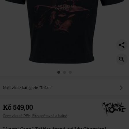
Najít více z kategorie "Tričko"
Kč 549,00
Ceny včetně DPH, Plus poštovné a balné
"Angel Crop" Tričko černá od My Chemical