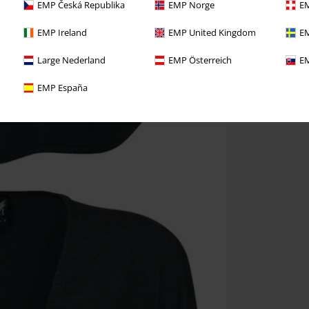
EMP Česká Republika
EMP Norge
EM
EMP Ireland
EMP United Kingdom
EM
Large Nederland
EMP Österreich
EM
EMP España