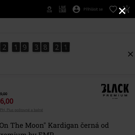
×
0
Přihlásit se
2
1
9
3
8
1
9
2
1
9
3
8
1
8
2
0
8
9
9,00
6,00
PH, Plus poštovné a balné
 On The Moon" Kardigan černá od
Premium by EMP