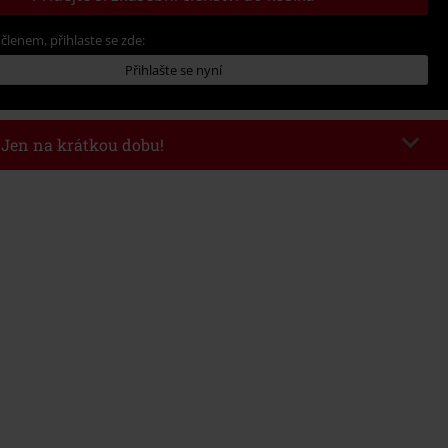
 členem, přihlaste se zde:
Přihlašte se nyní
- Jen na krátkou dobu!
kazu
WEEKEND
Kopírovat kód
26
nota objednávky 1.299 Kč.
 v košíku, se sleva uplatní automaticky.
at s jinými akciovými kódy. Sleva se nevztahuje na: knihy, média, vstupenky,
ll) Lindemann, Böhse Onkelz, Broilers, Die Ärzte, Die Toten Hosen, Metality,
y a položky, jejichž koupí podpoříte nadaci.