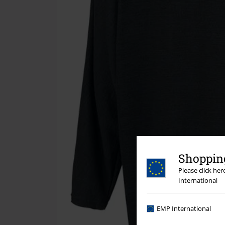
Shopping
Please click he
International
EMP International