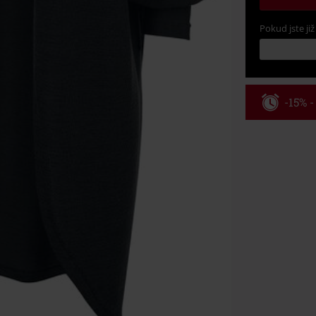
Pokud jste již
-15% 
Kód pou
Platné do 8/9/
Minimální hod
Po zadání kódu
Nelze kombinov
Rammstein, (Ti
dárkové poukaz