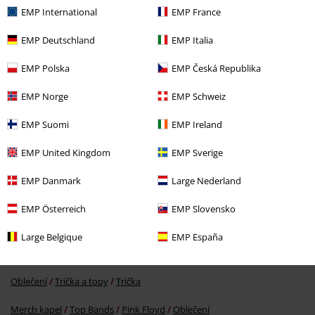
EMP International
EMP France
Naposledy navštívené
EMP Deutschland
EMP Italia
EMP Polska
EMP Česká Republika
EMP Norge
EMP Schweiz
EMP Suomi
EMP Ireland
EMP United Kingdom
EMP Sverige
Kč 679,00
Od
EMP Danmark
Large Nederland
EMP Österreich
EMP Slovensko
More categories. More options.
Large Belgique
EMP España
Novinky
Merch kapel
Extra velikost
Oblečení
Trička a topy
Trička
Merch kapel
Top Bands
Pink Floyd
Oblečení