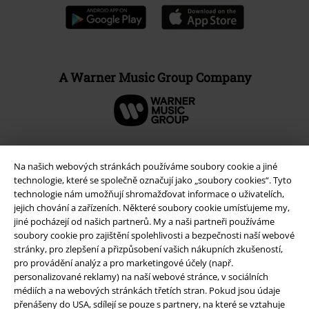
A Warner Music Group Company
Na našich webových stránkách používáme soubory cookie a jiné
technologie, které se společně označují jako „soubory cookies“. Tyto
technologie nám umožňují shromažďovat informace o uživatelích,
jejich chování a zařízeních. Některé soubory cookie umísťujeme my,
jiné pocházejí od našich partnerů. My a naši partneři používáme
soubory cookie pro zajištění spolehlivosti a bezpečnosti naší webové
stránky, pro zlepšení a přizpůsobení vašich nákupních zkušeností,
pro provádění analýz a pro marketingové účely (např.
Právní informace
personalizované reklamy) na naší webové stránce, v sociálních
médiích a na webových stránkách třetích stran. Pokud jsou údaje
Podmínky
přenášeny do USA, sdílejí se pouze s partnery, na které se vztahuje