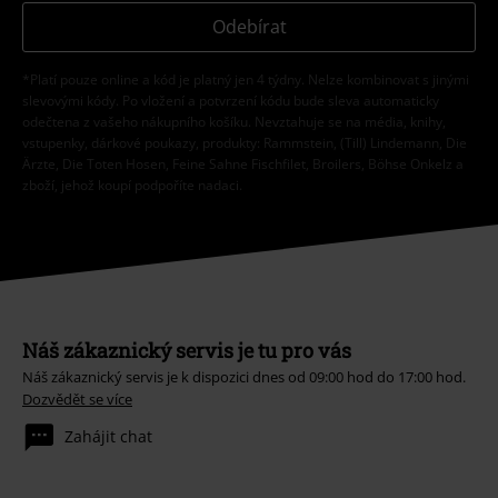
Odebírat
*Platí pouze online a kód je platný jen 4 týdny. Nelze kombinovat s jinými
slevovými kódy. Po vložení a potvrzení kódu bude sleva automaticky
odečtena z vašeho nákupního košíku. Nevztahuje se na média, knihy,
vstupenky, dárkové poukazy, produkty: Rammstein, (Till) Lindemann, Die
Ärzte, Die Toten Hosen, Feine Sahne Fischfilet, Broilers, Böhse Onkelz a
zboží, jehož koupí podpoříte nadaci.
Náš zákaznický servis je tu pro vás
Náš zákaznický servis je k dispozici dnes od 09:00 hod do 17:00 hod.
Dozvědět se více
Zahájit chat