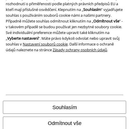
rozhodnutí o přiměřenosti podle platných právních předpisů EU a
kteří mají příslušné osvědčení. Klepnutím na „
Souhlasím
“ vyjadřujete
Prohlášení
souhlas s používáním souborů cookie námi a našimi partnery.
Případně můžete souhlas odmítnout kliknutím na „
Odmítnout vše
“ -
Ochrana osobních údajů
v takovém případě se budou používat jen nezbytné soubory cookie.
Své individuální preference můžete upravit také kliknutím na
Likvidace odpadu a ochrana životního prostředí
„
Vyberte nastavení
“. Máte právo kdykoli odvolat nebo upravit svůj
souhlas v
Nastavení souborů cookie
. Další informace o ochraně
Prohlášení o shodě
údajů naleznete na stránce
Zásady ochrany osobních údajů
.
Informace o přístupnosti
Nastavení souborů cookie
Odstoupení od smlouvy
Všechny ceny jsou včetně DPH, bez
poštovného a balného
Souhlasím
© 1986-2026 EMP Merchandising
Odmítnout vše