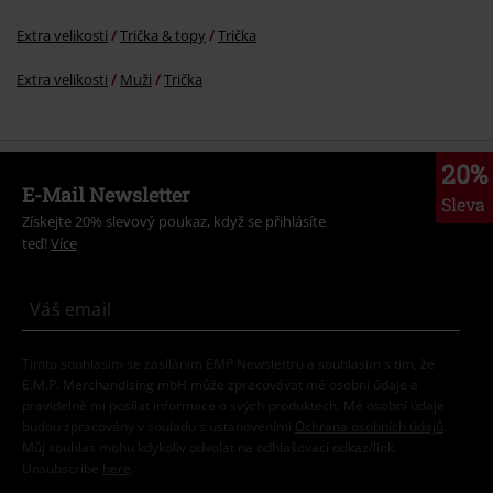
Extra velikosti
Trička & topy
Trička
Extra velikosti
Muži
Trička
20%
E-Mail Newsletter
Sleva
Získejte 20% slevový poukaz, když se přihlásíte
teď!
Více
Tímto souhlasím se zasíláním EMP Newslettru a souhlasím s tím, že
E.M.P. Merchandising mbH může zpracovávat mé osobní údaje a
pravidelně mi posílat informace o svých produktech. Mé osobní údaje
budou zpracovány v souladu s ustanoveními
Ochrana osobních údajů
.
Můj souhlas mohu kdykoliv odvolat na odhlašovací odkaz/link.
Unsubscribe
here
.