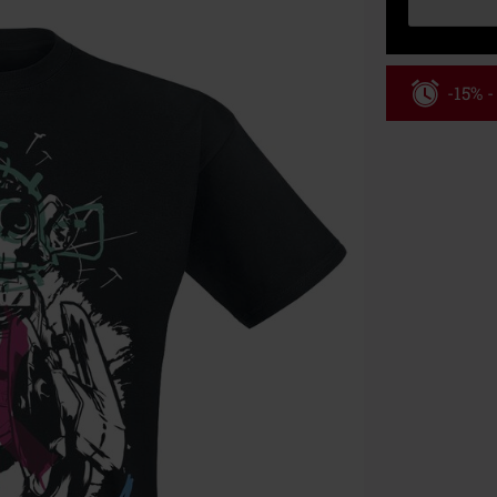
-15% 
Kód pou
Platné do 8/9/
Minimální hod
Po zadání kódu
Nelze kombinov
Rammstein, (Ti
dárkové poukaz