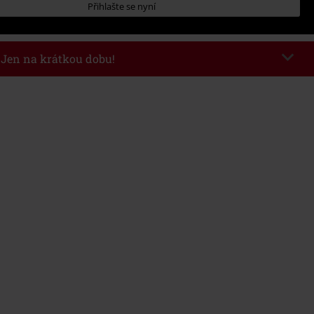
Přihlašte se nyní
- Jen na krátkou dobu!
kazu
WEEKEND
Kopírovat kód
26
nota objednávky 1.299 Kč.
 v košíku, se sleva uplatní automaticky.
at s jinými akciovými kódy. Sleva se nevztahuje na: knihy, média, vstupenky,
ll) Lindemann, Böhse Onkelz, Broilers, Die Ärzte, Die Toten Hosen, Metality,
y a položky, jejichž koupí podpoříte nadaci.