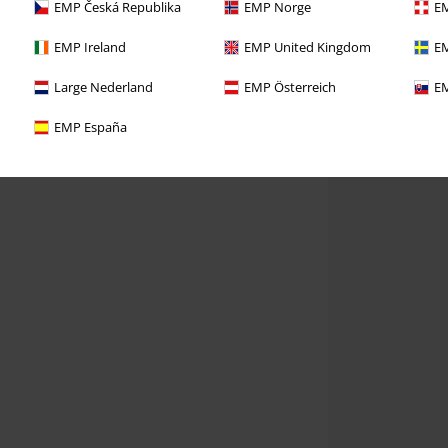
EMP Česká Republika
EMP Norge
EM
EMP Ireland
EMP United Kingdom
EM
Large Nederland
EMP Österreich
EM
EMP España