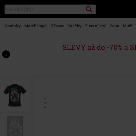
Přejít k
Vyhledávání
Katalog
hlavnímu
vyhledávání
obsahu
Novinky
Merch kapel
Zábava
Značky
Životní styl
Ženy
Muži
SLEVY až do -70% a 
https://www.emp-
shop.cz/p/arcane-
-
-
monkey-
bomb/594568.html