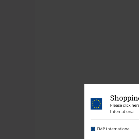
Shopping
Please click he
International
EMP International