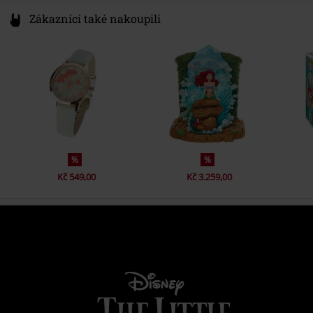
Zákazníci také nakoupili
%
%
Kč 549,00
Kč 3.259,00