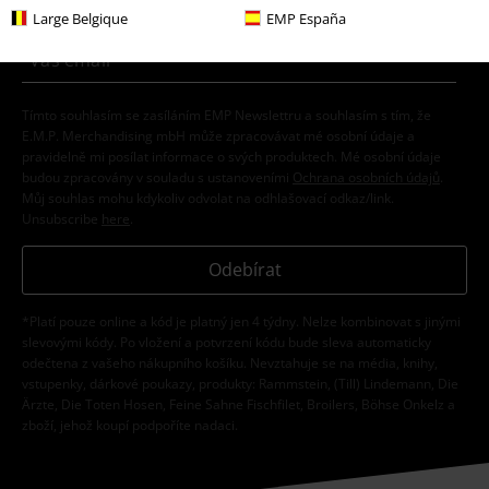
Large Belgique
EMP España
Tímto souhlasím se zasíláním EMP Newslettru a souhlasím s tím, že
E.M.P. Merchandising mbH může zpracovávat mé osobní údaje a
pravidelně mi posílat informace o svých produktech. Mé osobní údaje
budou zpracovány v souladu s ustanoveními
Ochrana osobních údajů
.
Můj souhlas mohu kdykoliv odvolat na odhlašovací odkaz/link.
Unsubscribe
here
.
Odebírat
*Platí pouze online a kód je platný jen 4 týdny. Nelze kombinovat s jinými
slevovými kódy. Po vložení a potvrzení kódu bude sleva automaticky
odečtena z vašeho nákupního košíku. Nevztahuje se na média, knihy,
vstupenky, dárkové poukazy, produkty: Rammstein, (Till) Lindemann, Die
Ärzte, Die Toten Hosen, Feine Sahne Fischfilet, Broilers, Böhse Onkelz a
zboží, jehož koupí podpoříte nadaci.