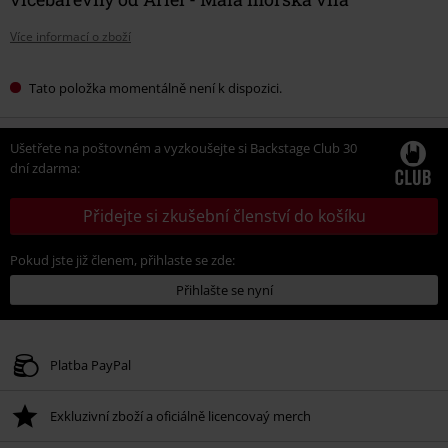
Více informací o zboží
Tato položka momentálně není k dispozici.
Ušetřete na poštovném a vyzkoušejte si Backstage Club 30
dní zdarma:
Přidejte si zkušební členství do košíku
Pokud jste již členem, přihlaste se zde:
Přihlašte se nyní
Platba PayPal
Exkluzivní zboží a oficiálně licencovaý merch