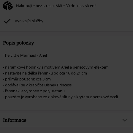
Nakupujte bez stresu. Máte 30 dní na vrácení!
Vynikající služby
Popis položky
The Little Mermaid - Ariel
- náramkové hodinky s motivem Ariel a perleťovým efektem
- nastavitelná délka řemínku od cca 16 do 21 cm
- průměr pouzdra: cca 3 cm
- dodávají se v krabičce Disney Princess
- řemínek je vyroben z polyuretanu
- pouzdro je vyrobeno ze zinkové slitiny s krytem z nerezové oceli
Informace