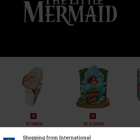
%
%
Kč 549,00
Kč 3.259,00
Shopping from International