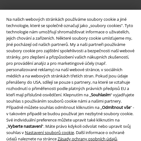
Na našich webových stránkách používáme soubory cookie a jiné
technologie, které se společně označují jako „soubory cookies“. Tyto
technologie nám umožňují shromažďovat informace o uživatelích,
jejich chování a zařízeních. Některé soubory cookie umísťujeme my,
jiné pocházejí od našich partnerů. My a naši partneři používáme
soubory cookie pro zajištění spolehlivosti a bezpečnosti naší webové
Právní informace
stránky, pro zlepšení a přizpůsobení vašich nákupních zkušeností,
pro provádění analýz a pro marketingové účely (např.
Podmínky
personalizované reklamy) na naší webové stránce, v sociálních
médiích a na webových stránkách třetích stran. Pokud jsou údaje
Prohlášení
přenášeny do USA, sdílejí se pouze s partnery, na které se vztahuje
rozhodnutí o přiměřenosti podle platných právních předpisů EU a
kteří mají příslušné osvědčení. Klepnutím na „
Souhlasím
“ vyjadřujete
Ochrana osobních údajů
souhlas s používáním souborů cookie námi a našimi partnery.
Případně můžete souhlas odmítnout kliknutím na „
Odmítnout vše
“ -
Likvidace odpadu a ochrana životního prostředí
v takovém případě se budou používat jen nezbytné soubory cookie.
Své individuální preference můžete upravit také kliknutím na
Prohlášení o shodě
„
Vyberte nastavení
“. Máte právo kdykoli odvolat nebo upravit svůj
souhlas v
Nastavení souborů cookie
. Další informace o ochraně
Informace o přístupnosti
údajů naleznete na stránce
Zásady ochrany osobních údajů
.