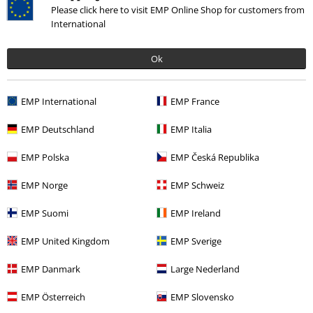
Please click here to visit EMP Online Shop for customers from
0 Hodnocení
International
Podělte se o váš názor "Ariel and Flounder".
Ok
Napsat hodnocení
EMP International
EMP France
EMP Deutschland
EMP Italia
EMP Polska
EMP Česká Republika
EMP Norge
EMP Schweiz
EMP Suomi
EMP Ireland
EMP United Kingdom
EMP Sverige
20%
EMP Danmark
Large Nederland
E-Mail Newsletter
Sleva
Získejte 20% slevový poukaz, když se přihlásíte
EMP Österreich
EMP Slovensko
teď!
Více