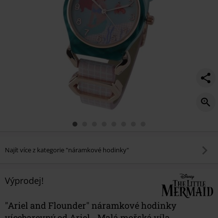
Najít více z kategorie "náramkové hodinky"
Výprodej!
"Ariel and Flounder" náramkové hodinky
vícebarevný od Ariel - Malá mořská víla