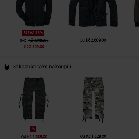
Ostatní materiál
Vnitřní bunda: 100% polyester
Kapsy
Šitá na náprsní kapse, Náprsní
kapsy, Boční kapsy
Vnitřní kapsa
ano
Barva
maskáčová
SLEVA 15%
Kč 2.689,00
DMC
Kč 2.999,00
Od
Kč 2.529,00
Zákazníci také nakoupili
%
Kč 1.629,00
Kč 1.385,00
Od
Od