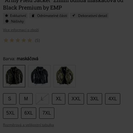
Black Premium by EMP
Exkluzivní
Odnímatelné části
Dekorativní detail
Nášivky
Více informací o zboží
(5)
Vyberte
Barva:
maskáčová
si
velikost
S
M
L
XL
XXL
3XL
4XL
5XL
6XL
7XL
Rozměrová a velikostní tabulka