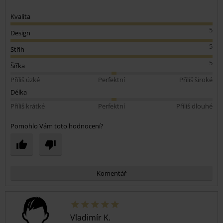
Kvalita
5
Design
5
Střih
5
Šířka
Příliš úzké
Perfektní
Příliš široké
Délka
Příliš krátké
Perfektní
Příliš dlouhé
Pomohlo Vám toto hodnocení?
Komentář
Vladimír K.