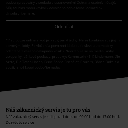
budou zpracovány v souladu s ustanoveními
Ochrana osobních údajů
.
Můj souhlas mohu kdykoliv odvolat na odhlašovací odkaz/link.
Unsubscribe
here
.
Odebírat
*Platí pouze online a kód je platný jen 4 týdny. Nelze kombinovat s jinými
slevovými kódy. Po vložení a potvrzení kódu bude sleva automaticky
odečtena z vašeho nákupního košíku. Nevztahuje se na média, knihy,
vstupenky, dárkové poukazy, produkty: Rammstein, (Till) Lindemann, Die
Ärzte, Die Toten Hosen, Feine Sahne Fischfilet, Broilers, Böhse Onkelz a
zboží, jehož koupí podpoříte nadaci.
Náš zákaznický servis je tu pro vás
Náš zákaznický servis je k dispozici dnes od 09:00 hod do 17:00 hod.
Dozvědět se více