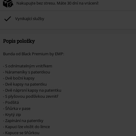
Nakupujte bez stresu. Máte 30 dní na vrácení!
média, vstupenky, Rammstein, (Till) Lindemann, Böhse Onkelz, Broilers, Die
Ärzte, Die Toten Hosen, Metality, dárkové poukazy a položky, jejichž koupí
podpoříte nadaci.
Vynikající služby
Popis položky
Bunda od Black Premium by EMP:
- S odnímatelným vnitřkem
- Nárameníky s patentkou
- Dvě boční kapsy
- Dvě kapsy na patentku
- Dvě náprsní kapsy na patentku
- S plyšovou podšívkou zevnitř
- Podšitá
- Šňůrka v pase
- Krytý zip
- Zapínání na patentky
- Kapuci lze vložit do límce
- Kapuce se šňůrkou