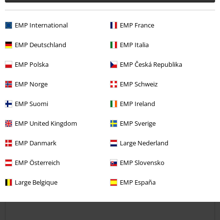
Ověřená recenze
EMP International
EMP France
Pomohlo Vám toto hodnocení?
EMP Deutschland
EMP Italia
EMP Polska
EMP Česká Republika
Komentář
EMP Norge
EMP Schweiz
EMP Suomi
EMP Ireland
Milena A.
EMP United Kingdom
EMP Sverige
1 Hodnocení
Publikováno: Čtvrtek, 24.01.2019
EMP Danmark
Large Nederland
Výška postavy v metrech: 1,90
EMP Österreich
EMP Slovensko
Zakoupena velikost: 3XL
Odeslat komentář
Large Belgique
EMP España
Míla
Moc pěkná kvalitní bunda,líbí se.