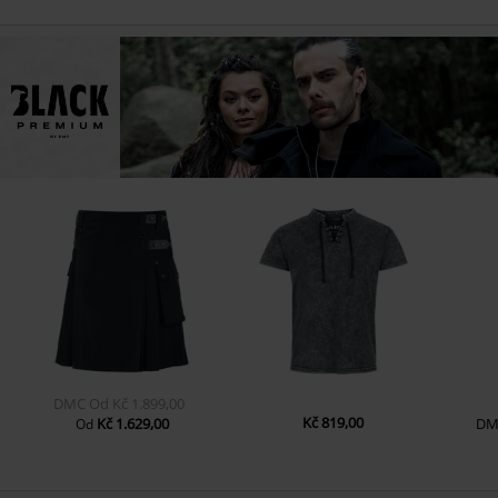
DMC
Od
Kč 1.899,00
Kč 819,00
Kč 1.629,00
DM
Od