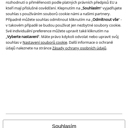
rozhodnutí o přiměřenosti podle platných právních předpisů EU a
Právní informace
kteří mají příslušné osvědčení. Klepnutím na „
Souhlasím
“ vyjadřujete
souhlas s používáním souborů cookie námi a našimi partnery.
Podmínky
Případně můžete souhlas odmítnout kliknutím na „
Odmítnout vše
“ -
v takovém případě se budou používat jen nezbytné soubory cookie.
Prohlášení
Své individuální preference můžete upravit také kliknutím na
„
Vyberte nastavení
“. Máte právo kdykoli odvolat nebo upravit svůj
Ochrana osobních údajů
souhlas v
Nastavení souborů cookie
. Další informace o ochraně
údajů naleznete na stránce
Zásady ochrany osobních údajů
.
Likvidace odpadu a ochrana životního prostředí
Prohlášení o shodě
Informace o přístupnosti
Nastavení souborů cookie
Odstoupení od smlouvy
Všechny ceny jsou včetně DPH, bez
poštovného a balného
Souhlasím
© 1986-2026 EMP Merchandising