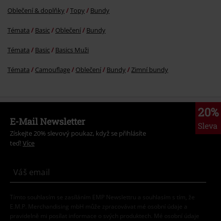
Oblečení & doplňky
Topy
Bundy
Témata
Basic
Oblečení
Bundy
Témata
Basic
Basics Muži
Témata
Camouflage
Oblečení
Bundy
Zimní bundy
20%
E-Mail Newsletter
Sleva
Získejte 20% slevový poukaz, když se přihlásíte
teď!
Více
Tímto souhlasím se zasíláním EMP Newslettru a souhlasím s tím, že
E.M.P. Merchandising mbH může zpracovávat mé osobní údaje a
pravidelně mi posílat informace o svých produktech. Mé osobní údaje