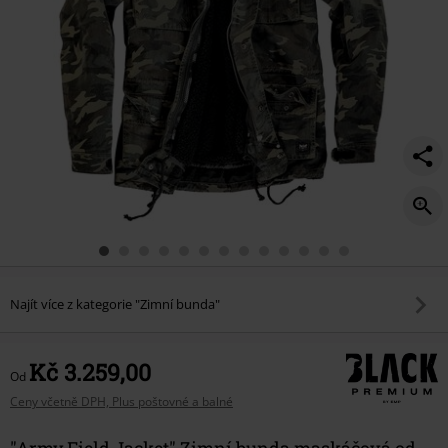
Najít více z kategorie "Zimní bunda"
Kč 3.259,00
Od
Ceny včetně DPH, Plus poštovné a balné
"Army Field Jacket" Zimní bunda maskáčová od