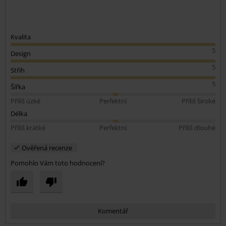
Kvalita
5
Design
5
Střih
5
Šířka
Příliš úzké
Perfektní
Příliš široké
Délka
Příliš krátké
Perfektní
Příliš dlouhé
Ověřená recenze
Pomohlo Vám toto hodnocení?
Komentář