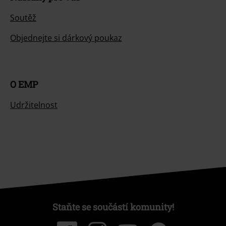
Soutěž
Objednejte si dárkový poukaz
O EMP
Udržitelnost
Staňte se součástí komunity!