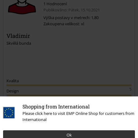
1 Hodnocení
Publikováno: Pátek, 15.10.2021
Výška postavy v metrech: 1,80
Zakoupena velikost: xl
Odeslat komentář
Vladimir
Skvělá bunda
Kvalita
5
Design
5
Střih
Shopping from International
5
Šířka
Please click here to visit EMP Online Shop for customers from
International
Příliš úzké
Perfektní
Příliš široké
Délka
Ok
Příliš krátké
Perfektní
Příliš dlouhé