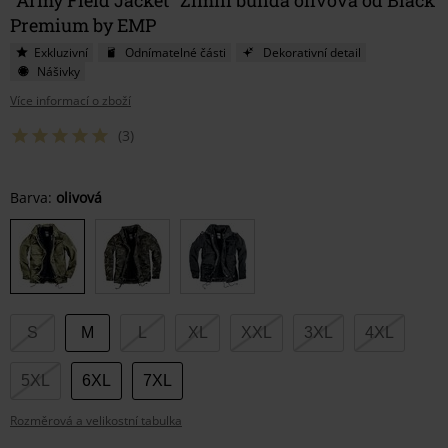
Premium by EMP
Exkluzivní
Odnímatelné části
Dekorativní detail
Nášivky
Více informací o zboží
(3)
Vyberte
Barva:
olivová
si
velikost
S
M
L
XL
XXL
3XL
4XL
5XL
6XL
7XL
Rozměrová a velikostní tabulka