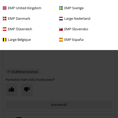
Miloš -.
EMP United Kingdom
EMP Sverige
1 Hodnocení
Publikováno: Neděle, 25.11.2018
EMP Danmark
Large Nederland
Miloš
EMP Österreich
EMP Slovensko
dost dobrá bunda
Odeslat komentář
Large Belgique
EMP España
Ověřená recenze
Pomohlo Vám toto hodnocení?
Komentář