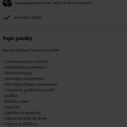
Nakupujte bez stresu. Máte 30 dní na vrácení!
média, vstupenky, Rammstein, (Till) Lindemann, Böhse Onkelz, Broilers, Die
Ärzte, Die Toten Hosen, Metality, dárkové poukazy a položky, jejichž koupí
podpoříte nadaci.
Vynikající služby
Popis položky
Bunda od Black Premium by EMP:
- S odnímatelným vnitřkem
- Nárameníky s patentkou
- Dvě boční kapsy
- Dvě kapsy na patentku
- Dvě náprsní kapsy na patentku
- S plyšovou podšívkou zevnitř
- podšitá
- Šňůrka v pase
- Krytý zip
- Zapínání na patentky
- Kapuci lze vložit do límce
- Kapuce se šňůrkou