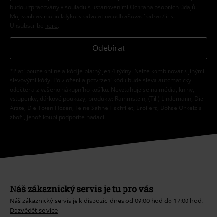
budou zpracovány v souladu s ustanoveními
Ochrana osobních údajů
.
Můj souhlas mohu kdykoliv odvolat na odhlašovací odkaz/link.
Unsubscribe
here
.
Odebírat
*Platí pouze online a kód je platný jen 4 týdny. Nelze kombinovat s jinými
slevovými kódy. Po vložení a potvrzení kódu bude sleva automaticky
odečtena z vašeho nákupního košíku. Nevztahuje se na média, knihy,
vstupenky, dárkové poukazy, produkty: Rammstein, (Till) Lindemann, Die
Ärzte, Die Toten Hosen, Feine Sahne Fischfilet, Broilers, Böhse Onkelz a
zboží, jehož koupí podpoříte nadaci.
Náš zákaznický servis je tu pro vás
Náš zákaznický servis je k dispozici dnes od 09:00 hod do 17:00 hod.
Dozvědět se více