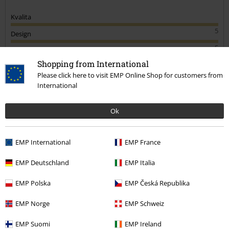
Kvalita
5
Design
5
Střih
Shopping from International
5
Šířka
Please click here to visit EMP Online Shop for customers from
Příliš úzké
Perfektní
Příliš široké
International
Délka
Příliš krátké
Perfektní
Příliš dlouhé
Ok
Ověřená recenze
EMP International
EMP France
Pomohlo Vám toto hodnocení?
EMP Deutschland
EMP Italia
EMP Polska
EMP Česká Republika
Komentář
EMP Norge
EMP Schweiz
EMP Suomi
EMP Ireland