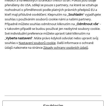
médiích a na webových stránkách třetích stran. Pokud jsou údaje
přenášeny do USA, sdílejí se pouze s partnery, na které se vztahuje
Právní informace
rozhodnutí o přiměřenosti podle platných právních předpisů EU a
kteří mají příslušné osvědčení. Klepnutím na „
Souhlasím
“ vyjadřujete
Podmínky
souhlas s používáním souborů cookie námi a našimi partnery.
Případně můžete souhlas odmítnout kliknutím na „
Odmítnout vše
“ -
Prohlášení
v takovém případě se budou používat jen nezbytné soubory cookie.
Své individuální preference můžete upravit také kliknutím na
Ochrana osobních údajů
„
Vyberte nastavení
“. Máte právo kdykoli odvolat nebo upravit svůj
souhlas v
Nastavení souborů cookie
. Další informace o ochraně
Likvidace odpadu a ochrana životního prostředí
údajů naleznete na stránce
Zásady ochrany osobních údajů
.
Prohlášení o shodě
Informace o přístupnosti
Nastavení souborů cookie
Odstoupení od smlouvy
Všechny ceny jsou včetně DPH, bez
poštovného a balného
Souhlasím