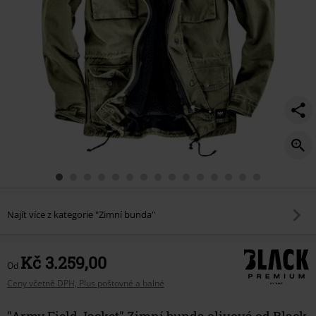
Najít více z kategorie "Zimní bunda"
Kč 3.259,00
Od
Ceny včetně DPH, Plus poštovné a balné
"Army Field Jacket" Zimní bunda olivová od Black