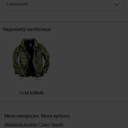
1 Komentářů
Richard Z.
Publikováno: Pondělí, 31.12.2018 5:57:28 PM
Toto provedení legendární parky je opravdu exkluzivní.
Naposledy navštívené
Naprostá paráda a luxus. Nemá chybu
Byl tento komentář užitečný?
Odeslat komentář
Kč 3.259,00
Od
More categories. More options.
Oblečení & doplňky
Topy
Bundy