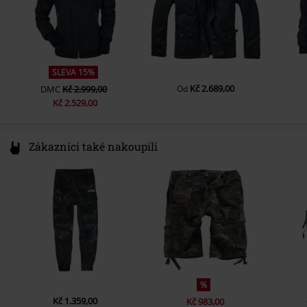
Délka rukávu
Dlouhá ruka
Způsob zapínání
Skrytý zip s cvoky
Kapsy
Šitá na náprsní kapse, Náprsní
kapsy, Boční kapsy
SLEVA 15%
Kč 2.689,00
DMC
Kč 2.999,00
Od
Vnitřní kapsa
ano
Kč 2.529,00
Barva
olivová
Zákazníci také nakoupili
%
Kč 1.359,00
Kč 983,00