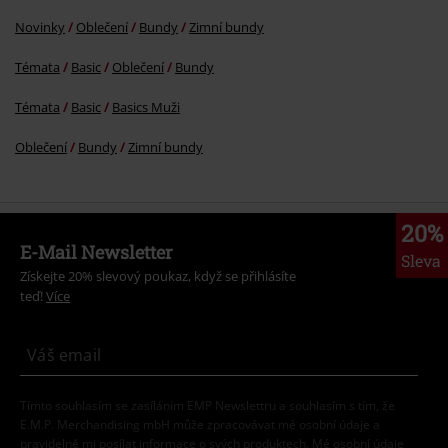
Novinky
Oblečení
Bundy
Zimní bundy
Témata
Basic
Oblečení
Bundy
Témata
Basic
Basics Muži
Oblečení
Bundy
Zimní bundy
20%
E-Mail Newsletter
Sleva
Získejte 20% slevový poukaz, když se přihlásíte
teď!
Více
Tímto souhlasím se zasíláním EMP Newslettru a souhlasím s tím, že
E.M.P. Merchandising mbH může zpracovávat mé osobní údaje a
pravidelně mi posílat informace o svých produktech. Mé osobní údaje