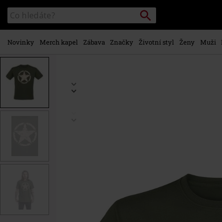
Přejít k
Vyhledávání
Katalog
hlavnímu
vyhledávání
obsahu
Novinky
Merch kapel
Zábava
Značky
Životní styl
Ženy
Muži
https://www.emp-
shop.cz/p/army-
star-
olive/539567.html