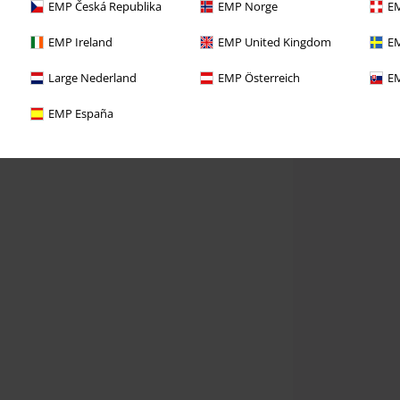
EMP Česká Republika
EMP Norge
EM
EMP Ireland
EMP United Kingdom
EM
Large Nederland
EMP Österreich
EM
EMP España