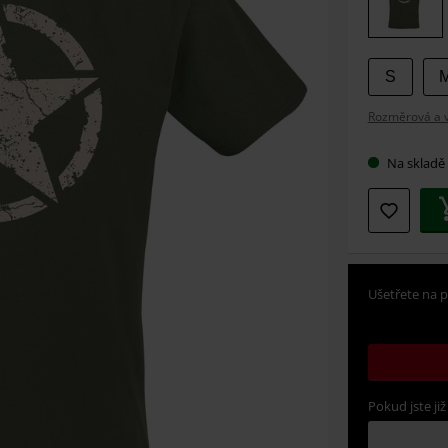
velikos
S
Rozměrová a ve
Na skladě
Ušetřete na p
Pokud jste již