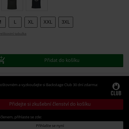
t
M
L
XL
XXL
3XL
likostní tabulka
Přidat do košíku
oštovném a vyzkoušejte si Backstage Club 30 dní zdarma:
Přidejte si zkušební členství do košíku
 členem, přihlaste se zde:
Přihlašte se nyní