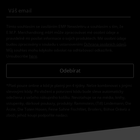
Tímto souhlasím se zasíláním EMP Newslettru a souhlasím s tím, že
E.M.P. Merchandising mbH může zpracovávat mé osobní údaje a
pravidelně mi posílat informace o svých produktech. Mé osobní údaje
budou zpracovány v souladu s ustanoveními
Ochrana osobních údajů
.
Můj souhlas mohu kdykoliv odvolat na odhlašovací odkaz/link.
Unsubscribe
here
.
Odebírat
*Platí pouze online a kód je platný jen 4 týdny. Nelze kombinovat s jinými
slevovými kódy. Po vložení a potvrzení kódu bude sleva automaticky
odečtena z vašeho nákupního košíku. Nevztahuje se na média, knihy,
vstupenky, dárkové poukazy, produkty: Rammstein, (Till) Lindemann, Die
Ärzte, Die Toten Hosen, Feine Sahne Fischfilet, Broilers, Böhse Onkelz a
zboží, jehož koupí podpoříte nadaci.