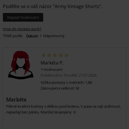
Podělte se o váš názor "Army Vintage Shorts".
Napsat hodnocení
How do reviews work?
Třídit podle
Datum
Nápomocný
Markéta P.
1 Hodnocení
Publikováno: Pondělí, 27.07.2026
Výška postavy v metrech: 1,86
Zakoupena velikost: M
Markéta
Pěkné kvalitní kraťasy s délkou pod kolena. V pase se zaji utáhnout,
nepadají bez pásku. Manžel skopojeny ☺️