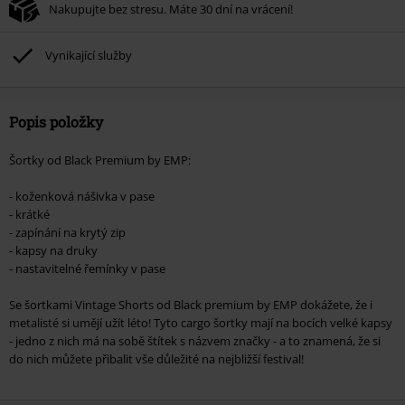
Nakupujte bez stresu. Máte 30 dní na vrácení!
média, vstupenky, Rammstein, (Till) Lindemann, Böhse Onkelz, Broilers, Die
Ärzte, Die Toten Hosen, Metality, dárkové poukazy a položky, jejichž koupí
podpoříte nadaci.
Vynikající služby
Popis položky
Šortky od Black Premium by EMP:
- koženková nášivka v pase
- krátké
- zapínání na krytý zip
- kapsy na druky
- nastavitelné řemínky v pase
Se šortkami Vintage Shorts od Black premium by EMP dokážete, že i
metalisté si umějí užít léto! Tyto cargo šortky mají na bocích velké kapsy
- jedno z nich má na sobě štítek s názvem značky - a to znamená, že si
do nich můžete přibalit vše důležité na nejbližší festival!