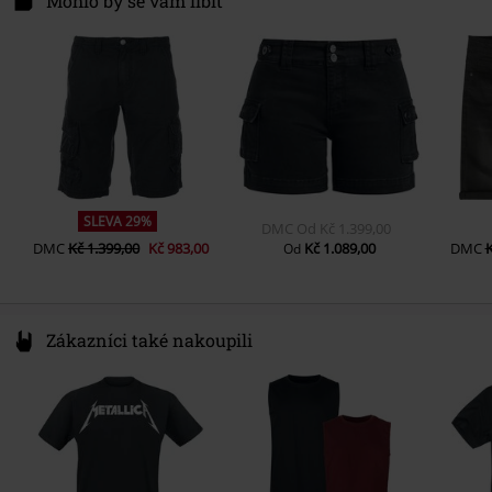
Mohlo by se vám líbit
SLEVA 29%
DMC
Od
Kč 1.399,00
DMC
Kč 1.399,00
Kč 983,00
Kč 1.089,00
DMC
K
Od
Zákazníci také nakoupili