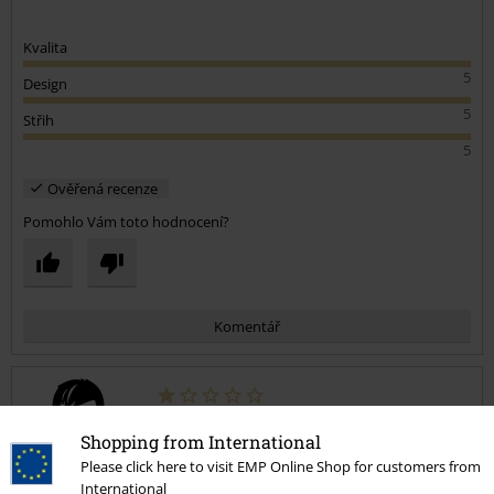
Kvalita
5
Design
5
Střih
5
Ověřená recenze
Pomohlo Vám toto hodnocení?
Komentář
Adam S.
Shopping from International
1 Hodnocení
Please click here to visit EMP Online Shop for customers from
Publikováno: Čtvrtek, 11.07.2024
International