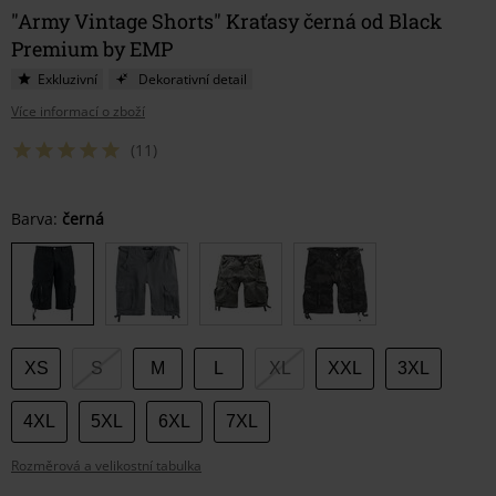
"Army Vintage Shorts" Kraťasy černá od Black
Premium by EMP
Exkluzivní
Dekorativní detail
Více informací o zboží
(11)
Vyberte
Barva:
černá
si
velikost
XS
S
M
L
XL
XXL
3XL
4XL
5XL
6XL
7XL
Rozměrová a velikostní tabulka