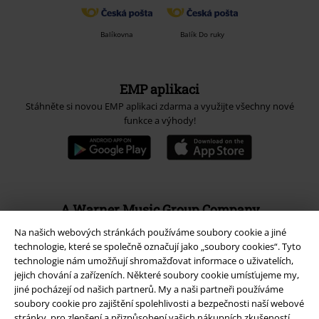
Balíkovna
Balík Do ruky
EMP aplikaci
Stáhněte si novou EMP aplikaci zdarma a využijte všechny nové
funkce a výhody!
A Warner Music Group Company
Na našich webových stránkách používáme soubory cookie a jiné
technologie, které se společně označují jako „soubory cookies“. Tyto
technologie nám umožňují shromažďovat informace o uživatelích,
jejich chování a zařízeních. Některé soubory cookie umísťujeme my,
jiné pocházejí od našich partnerů. My a naši partneři používáme
soubory cookie pro zajištění spolehlivosti a bezpečnosti naší webové
stránky, pro zlepšení a přizpůsobení vašich nákupních zkušeností,