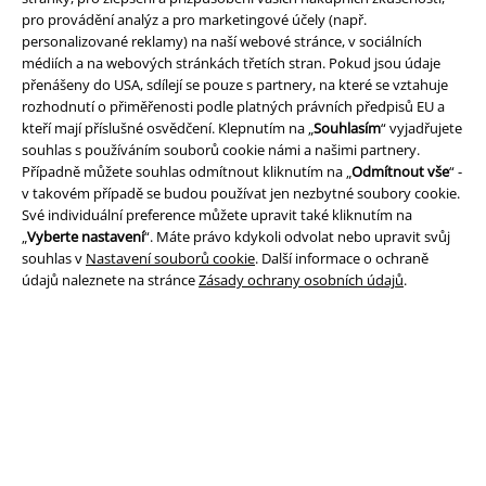
pro provádění analýz a pro marketingové účely (např.
personalizované reklamy) na naší webové stránce, v sociálních
médiích a na webových stránkách třetích stran. Pokud jsou údaje
přenášeny do USA, sdílejí se pouze s partnery, na které se vztahuje
rozhodnutí o přiměřenosti podle platných právních předpisů EU a
kteří mají příslušné osvědčení. Klepnutím na „
Souhlasím
“ vyjadřujete
Právní informace
souhlas s používáním souborů cookie námi a našimi partnery.
Případně můžete souhlas odmítnout kliknutím na „
Odmítnout vše
“ -
Podmínky
v takovém případě se budou používat jen nezbytné soubory cookie.
Své individuální preference můžete upravit také kliknutím na
Prohlášení
„
Vyberte nastavení
“. Máte právo kdykoli odvolat nebo upravit svůj
souhlas v
Nastavení souborů cookie
. Další informace o ochraně
údajů naleznete na stránce
Zásady ochrany osobních údajů
.
Ochrana osobních údajů
Likvidace odpadu a ochrana životního prostředí
Prohlášení o shodě
Informace o přístupnosti
Nastavení souborů cookie