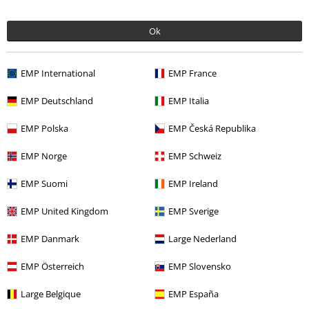
Zakoupena velikost: XXL
Z pěti hvězd na jednu.
Ok
Odeslat komentář
XXL co jsem koupil teď jsou o dost menší než XXL co jsem kupoval
dva roky zpátky. Staré jsou mi skoro velké, nové nezapnu. Asi se
EMP International
EMP France
šetří materiálem.
EMP Deutschland
EMP Italia
EMP Polska
EMP Česká Republika
Kvalita
5
Design
EMP Norge
EMP Schweiz
5
Střih
EMP Suomi
EMP Ireland
1
EMP United Kingdom
EMP Sverige
Ověřená recenze
EMP Danmark
Large Nederland
Pomohlo Vám toto hodnocení?
EMP Österreich
EMP Slovensko
Large Belgique
EMP España
Komentář