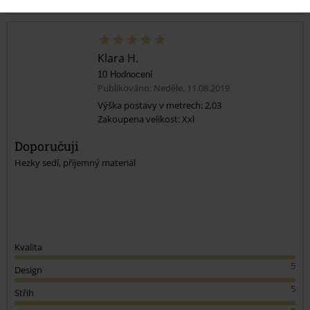
Klara H.
10 Hodnocení
Publikováno: Neděle, 11.08.2019
Výška postavy v metrech: 2,03
Zakoupena velikost: Xxl
Odeslat komentář
Doporučuji
Hezky sedí, příjemný materiál
Kvalita
5
Design
5
Střih