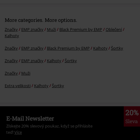
More categories. More options.
Značky
EMP značky
Muži
Black Premium by EMP
Oblečení
Kalhoty
Značky
EMP značky
Black Premium by EMP
Kalhoty
Šortky
Značky
EMP značky
Kalhoty
Šortky
Značky
Muži
Extra velikosti
Kalhoty
Šortky
20%
E-Mail Newsletter
Sleva
Získejte 20% slevový poukaz, když se přihlásíte
teď!
Více