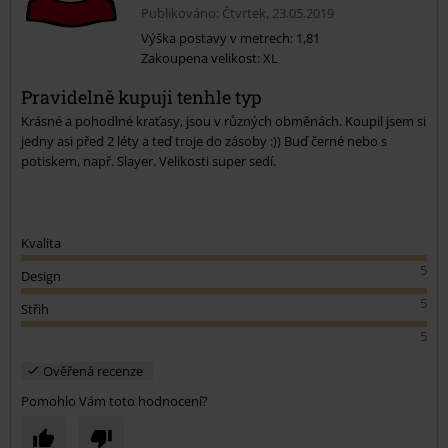
Publikováno: Čtvrtek, 23.05.2019
Výška postavy v metrech: 1,81
Zakoupena velikost: XL
Odeslat komentář
Pravidelně kupuji tenhle typ
Krásné a pohodlné kraťasy, jsou v různých obměnách. Koupil jsem si
jedny asi před 2 léty a teď troje do zásoby :)) Buď černé nebo s
potiskem, např. Slayer. Velikosti super sedí.
Kvalita
5
Design
5
Střih
5
Ověřená recenze
Pomohlo Vám toto hodnocení?