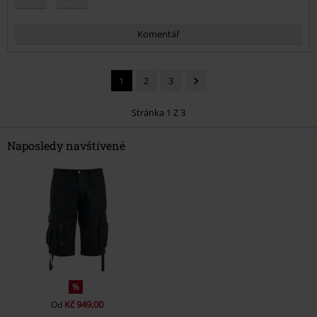
Komentář
1
2
3
Stránka 1 Z 3
Naposledy navštívené
Odeslat komentář
%
Kč 949,00
Od