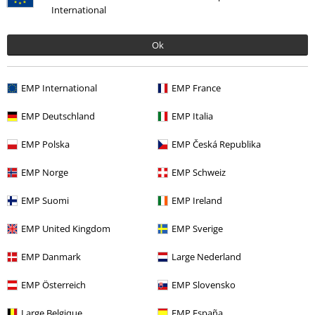
International
Napsat hodnocení
Ok
EMP International
EMP France
EMP Deutschland
EMP Italia
EMP Polska
EMP Česká Republika
EMP Norge
EMP Schweiz
Naposledy navštívené
EMP Suomi
EMP Ireland
EMP United Kingdom
EMP Sverige
EMP Danmark
Large Nederland
EMP Österreich
EMP Slovensko
Large Belgique
EMP España