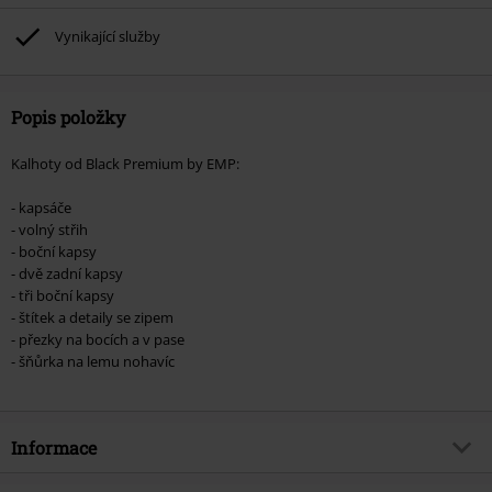
Ärzte, Die Toten Hosen, Metality, dárkové poukazy a položky, jejichž koupí
podpoříte nadaci.
Vynikající služby
Popis položky
Kalhoty od Black Premium by EMP:
- kapsáče
- volný střih
- boční kapsy
- dvě zadní kapsy
- tři boční kapsy
- štítek a detaily se zipem
- přezky na bocích a v pase
- šňůrka na lemu nohavíc
Informace