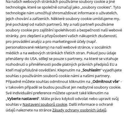
Na našich webových stránkách používáme soubory cookie a jiné
technologie, které se společně označují jako „soubory cookies“. Tyto
technologie nám umožňují shromažďovat informace o uživatelích,
jejich chování a zařízeních. Některé soubory cookie umísťujeme my,
jiné pocházejí od našich partnerů. My a naši partneři používáme
soubory cookie pro zajištění spolehlivosti a bezpečnosti naší webové
stránky, pro zlepšení a přizpůsobení vašich nákupních zkušeností,
pro provádění analýz a pro marketingové účely (např.
personalizované reklamy) na naší webové stránce, v sociálních
médiích a na webových stránkách třetích stran. Pokud jsou údaje
přenášeny do USA, sdílejí se pouze s partnery, na které se vztahuje
Právní informace
rozhodnutí o přiměřenosti podle platných právních předpisů EU a
kteří mají příslušné osvědčení. Klepnutím na „
Souhlasím
“ vyjadřujete
Podmínky
souhlas s používáním souborů cookie námi a našimi partnery.
Případně můžete souhlas odmítnout kliknutím na „
Odmítnout vše
“ -
Prohlášení
v takovém případě se budou používat jen nezbytné soubory cookie.
Své individuální preference můžete upravit také kliknutím na
Ochrana osobních údajů
„
Vyberte nastavení
“. Máte právo kdykoli odvolat nebo upravit svůj
souhlas v
Nastavení souborů cookie
. Další informace o ochraně
Likvidace odpadu a ochrana životního prostředí
údajů naleznete na stránce
Zásady ochrany osobních údajů
.
Prohlášení o shodě