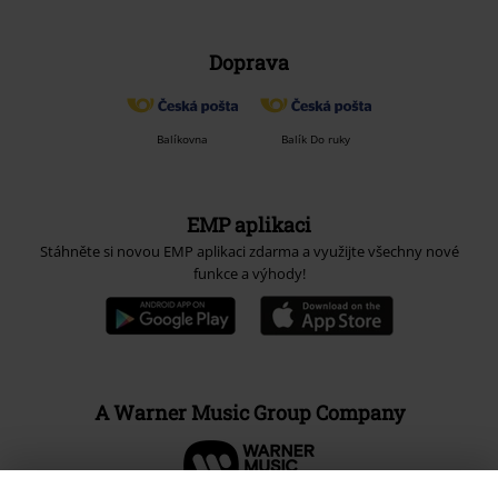
Doprava
Balíkovna
Balík Do ruky
EMP aplikaci
Stáhněte si novou EMP aplikaci zdarma a využijte všechny nové
funkce a výhody!
A Warner Music Group Company