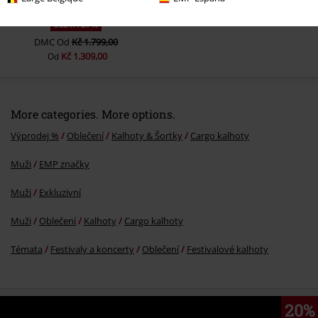
SLEVA 27%
DMC
Od
Kč 1.799,00
Kč 1.309,00
Od
More categories. More options.
Výprodej %
Oblečení
Kalhoty & Šortky
Cargo kalhoty
Muži
EMP značky
Muži
Exkluzivní
Muži
Oblečení
Kalhoty
Cargo kalhoty
Témata
Festivaly a koncerty
Oblečení
Festivalové kalhoty
20%