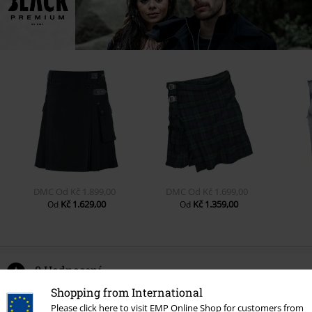
DMC
Od
Kč 1.899,00
DMC
Od
Kč 1.699,00
Kč 1.629,00
Kč 1.359,00
Od
Od
0 Hodnocení
Shopping from International
Podělte se o váš názor "Army Vintage Trousers".
Please click here to visit EMP Online Shop for customers from