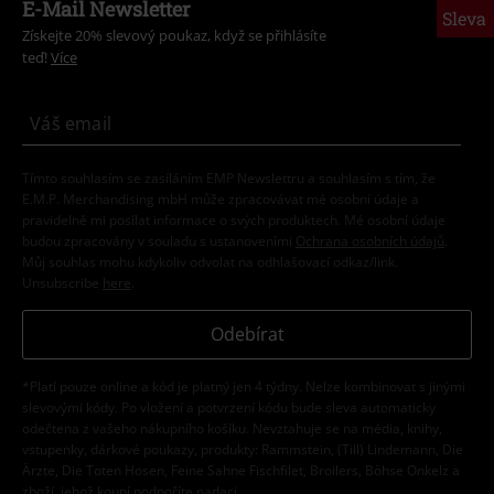
E-Mail Newsletter
Sleva
Získejte 20% slevový poukaz, když se přihlásíte
teď!
Více
Tímto souhlasím se zasíláním EMP Newslettru a souhlasím s tím, že
E.M.P. Merchandising mbH může zpracovávat mé osobní údaje a
pravidelně mi posílat informace o svých produktech. Mé osobní údaje
budou zpracovány v souladu s ustanoveními
Ochrana osobních údajů
.
Můj souhlas mohu kdykoliv odvolat na odhlašovací odkaz/link.
Unsubscribe
here
.
Odebírat
*Platí pouze online a kód je platný jen 4 týdny. Nelze kombinovat s jinými
slevovými kódy. Po vložení a potvrzení kódu bude sleva automaticky
odečtena z vašeho nákupního košíku. Nevztahuje se na média, knihy,
vstupenky, dárkové poukazy, produkty: Rammstein, (Till) Lindemann, Die
Ärzte, Die Toten Hosen, Feine Sahne Fischfilet, Broilers, Böhse Onkelz a
zboží, jehož koupí podpoříte nadaci.