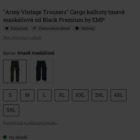
"Army Vintage Trousers" Cargo kalhoty tmavě
maskáčová od Black Premium by EMP
Exkluzivní
Dekorativní detail
Nášivky
Více informací o zboží
Vyberte
Barva:
tmavě maskáčová
si
velikost
S
M
L
XL
XXL
3XL
4XL
5XL
Rozměrová a velikostní tabulka
Na skladě