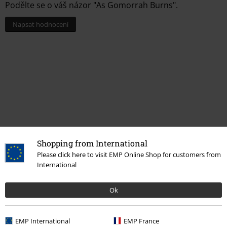
Podělte se o váš názor "As Gomorrah Burns".
Napsat hodnocení
Shopping from International
Please click here to visit EMP Online Shop for customers from
More categories. More options.
International
Merch kapel
Top Bands
Cryptopsy
Ok
Merch kapel
Žánr
Death Metal
Výprodej %
Média
Vinyl
EMP International
EMP France