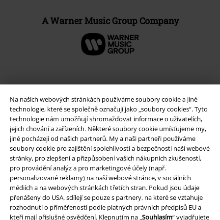
A Warner Music Group Company
Na našich webových stránkách používáme soubory cookie a jiné
technologie, které se společně označují jako „soubory cookies“. Tyto
technologie nám umožňují shromažďovat informace o uživatelích,
jejich chování a zařízeních. Některé soubory cookie umísťujeme my,
jiné pocházejí od našich partnerů. My a naši partneři používáme
soubory cookie pro zajištění spolehlivosti a bezpečnosti naší webové
stránky, pro zlepšení a přizpůsobení vašich nákupních zkušeností,
Právní informace
pro provádění analýz a pro marketingové účely (např.
personalizované reklamy) na naší webové stránce, v sociálních
Podmínky
médiích a na webových stránkách třetích stran. Pokud jsou údaje
přenášeny do USA, sdílejí se pouze s partnery, na které se vztahuje
Prohlášení
rozhodnutí o přiměřenosti podle platných právních předpisů EU a
kteří mají příslušné osvědčení. Klepnutím na „
Souhlasím
“ vyjadřujete