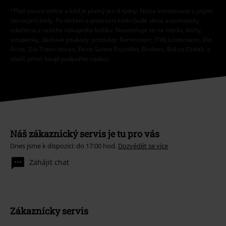
*Platí pouze online a kód je platný jen 4 týdny. Nelze kombinovat s jinými
slevovými kódy. Po vložení a potvrzení kódu bude sleva automaticky
odečtena z vašeho nákupního košíku. Nevztahuje se na média, knihy,
vstupenky, dárkové poukazy, produkty: Rammstein, (Till) Lindemann, Die
Ärzte, Die Toten Hosen, Feine Sahne Fischfilet, Broilers, Böhse Onkelz a
zboží, jehož koupí podpoříte nadaci.
Náš zákaznický servis je tu pro vás
Dnes jsme k dispozici: do 17:00 hod.
Dozvědět se více
Zahájit chat
Zákaznícky servis