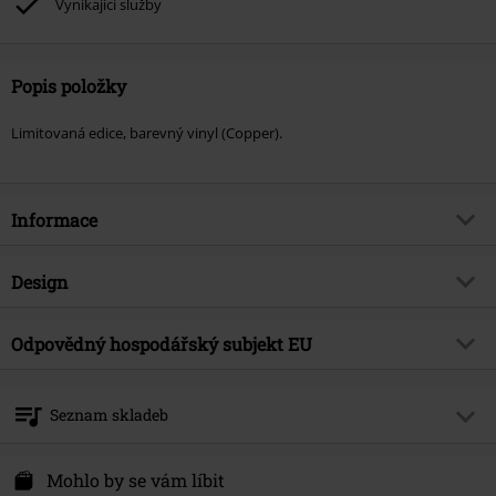
Vynikající služby
Popis položky
Limitovaná edice, barevný vinyl (Copper).
Informace
Zboží č.
577196
Design
Název
As Gomorrah Burns
Typ výrobku
LP
Hudební žánr
Odpovědný hospodářský subjekt EU
Death Metal
Média - formát 1-3
LP
Téma produktů
Kapely
Warner Music Group Germany Holding GmbH
Alter Wandrahm 14
Kapela
Cryptopsy
Seznam skladeb
20457 Hamburg
Datum vydání
11/8/24
Germany
LP 1
Mohlo by se vám líbit