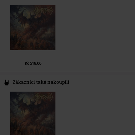
1.
Lascivious Undivine
2.
In Abeyance
3.
Godless Deceiver
4.
Ill Ender
5.
Flayed The Swine
6.
The Righteous Lost
7.
Obeisant
Kč 519,00
8.
Praise The Filth
Zákazníci také nakoupili