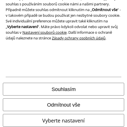
Ochrana osobních údajů
souhlas s používáním souborů cookie námi a našimi partnery.
Případně můžete souhlas odmítnout kliknutím na „
Odmítnout vše
“ -
v takovém případě se budou používat jen nezbytné soubory cookie.
Likvidace odpadu a ochrana životního prostředí
Své individuální preference můžete upravit také kliknutím na
„
Vyberte nastavení
“. Máte právo kdykoli odvolat nebo upravit svůj
Prohlášení o shodě
souhlas v
Nastavení souborů cookie
. Další informace o ochraně
údajů naleznete na stránce
Zásady ochrany osobních údajů
.
Informace o přístupnosti
Nastavení souborů cookie
Odstoupení od smlouvy
Všechny ceny jsou včetně DPH, bez
poštovného a balného
© 1986-2026 EMP Merchandising
Souhlasím
Odmítnout vše
Naše online obchody
Vyberte nastavení