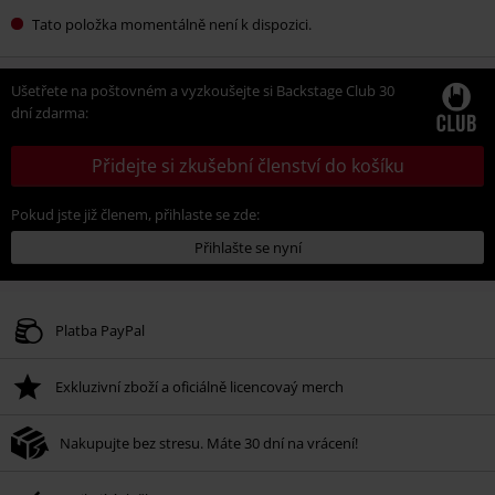
Tato položka momentálně není k dispozici.
Ušetřete na poštovném a vyzkoušejte si Backstage Club 30
dní zdarma:
Přidejte si zkušební členství do košíku
Pokud jste již členem, přihlaste se zde:
Přihlašte se nyní
Platba PayPal
Exkluzivní zboží a oficiálně licencovaý merch
Nakupujte bez stresu. Máte 30 dní na vrácení!