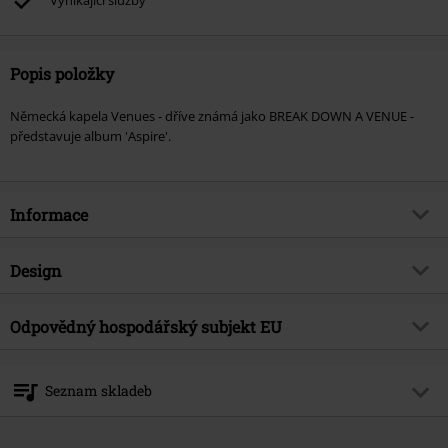
Vynikající služby
Popis položky
Německá kapela Venues - dříve známá jako BREAK DOWN A VENUE -
představuje album 'Aspire'.
Informace
Zboží č.
381950
Design
Název
Aspire
Typ výrobku
CD
Hudební žánr
Odpovědný hospodářský subjekt EU
Metalcore
Média - formát 1-3
CD
Téma produktů
Kapely
Edel Music & Entertainment GmbH
Neumühlen 17
Kapela
Venues
Seznam skladeb
22763 Hamburg
Datum vydání
7/27/18
Germany
CD 1
info@edel.com