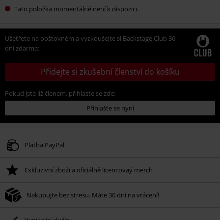
Tato položka momentálně není k dispozici.
Ušetřete na poštovném a vyzkoušejte si Backstage Club 30
dní zdarma:
Přidejte si zkušební členství do košíku
Pokud jste již členem, přihlaste se zde:
Přihlašte se nyní
Platba PayPal
Exkluzivní zboží a oficiálně licencovaý merch
Nakupujte bez stresu. Máte 30 dní na vrácení!