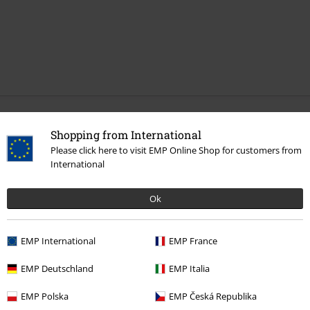
More categories. More options.
Shopping from International
Merch kapel
Žánr
Core
Metalcore
Please click here to visit EMP Online Shop for customers from
International
Výprodej %
Média
CDs
Ok
Merch kapel
Média
CD
EMP International
EMP France
20%
EMP Deutschland
EMP Italia
E-Mail Newsletter
Sleva
Získejte 20% slevový poukaz, když se přihlásíte
EMP Polska
EMP Česká Republika
teď!
Více