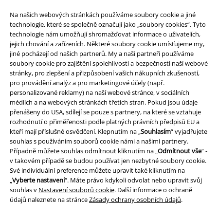
Na našich webových stránkách používáme soubory cookie a jiné
technologie, které se společně označují jako „soubory cookies“. Tyto
technologie nám umožňují shromažďovat informace o uživatelích,
jejich chování a zařízeních. Některé soubory cookie umísťujeme my,
jiné pocházejí od našich partnerů. My a naši partneři používáme
soubory cookie pro zajištění spolehlivosti a bezpečnosti naší webové
stránky, pro zlepšení a přizpůsobení vašich nákupních zkušeností,
Právní informace
pro provádění analýz a pro marketingové účely (např.
personalizované reklamy) na naší webové stránce, v sociálních
Podmínky
médiích a na webových stránkách třetích stran. Pokud jsou údaje
přenášeny do USA, sdílejí se pouze s partnery, na které se vztahuje
Prohlášení
rozhodnutí o přiměřenosti podle platných právních předpisů EU a
kteří mají příslušné osvědčení. Klepnutím na „
Souhlasím
“ vyjadřujete
Ochrana osobních údajů
souhlas s používáním souborů cookie námi a našimi partnery.
Případně můžete souhlas odmítnout kliknutím na „
Odmítnout vše
“ -
Likvidace odpadu a ochrana životního prostředí
v takovém případě se budou používat jen nezbytné soubory cookie.
Své individuální preference můžete upravit také kliknutím na
„
Vyberte nastavení
“. Máte právo kdykoli odvolat nebo upravit svůj
Prohlášení o shodě
souhlas v
Nastavení souborů cookie
. Další informace o ochraně
údajů naleznete na stránce
Zásady ochrany osobních údajů
.
Informace o přístupnosti