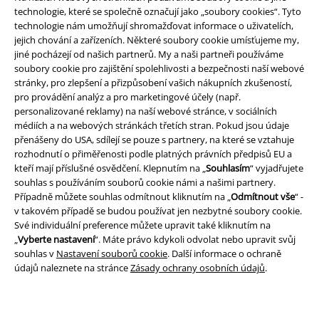
technologie, které se společně označují jako „soubory cookies“. Tyto
technologie nám umožňují shromažďovat informace o uživatelích,
jejich chování a zařízeních. Některé soubory cookie umísťujeme my,
jiné pocházejí od našich partnerů. My a naši partneři používáme
soubory cookie pro zajištění spolehlivosti a bezpečnosti naší webové
stránky, pro zlepšení a přizpůsobení vašich nákupních zkušeností,
A Warner Music Group Company
pro provádění analýz a pro marketingové účely (např.
personalizované reklamy) na naší webové stránce, v sociálních
médiích a na webových stránkách třetích stran. Pokud jsou údaje
přenášeny do USA, sdílejí se pouze s partnery, na které se vztahuje
rozhodnutí o přiměřenosti podle platných právních předpisů EU a
kteří mají příslušné osvědčení. Klepnutím na „
Souhlasím
“ vyjadřujete
souhlas s používáním souborů cookie námi a našimi partnery.
Případně můžete souhlas odmítnout kliknutím na „
Odmítnout vše
“ -
v takovém případě se budou používat jen nezbytné soubory cookie.
Své individuální preference můžete upravit také kliknutím na
„
Vyberte nastavení
“. Máte právo kdykoli odvolat nebo upravit svůj
souhlas v
Nastavení souborů cookie
. Další informace o ochraně
údajů naleznete na stránce
Zásady ochrany osobních údajů
.
Právní informace
Podmínky