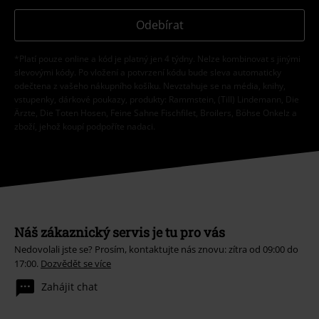
Odebírat
*Platí pouze online a kód je platný jen 4 týdny. Nelze kombinovat s jinými
slevovými kódy. Po vložení a potvrzení kódu bude sleva automaticky
odečtena z vašeho nákupního košíku. Nevztahuje se na média, knihy,
vstupenky, dárkové poukazy, produkty: Rammstein, (Till) Lindemann, Die
Ärzte, Die Toten Hosen, Feine Sahne Fischfilet, Broilers, Böhse Onkelz a
zboží, jehož koupí podpoříte nadaci.
Náš zákaznický servis je tu pro vás
Nedovolali jste se? Prosím, kontaktujte nás znovu: zítra od 09:00 do
17:00.
Dozvědět se více
Zahájit chat