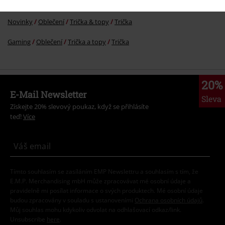
Muži
Oblečení
Trička & topy
Trička
Novinky
Oblečení
Trička & topy
Trička
Gaming
Oblečení
Trička a topy
Trička
20%
E-Mail Newsletter
Sleva
Získejte 20% slevový poukaz, když se přihlásíte
teď!
Více
Tímto souhlasím se zasíláním EMP Newslettru a souhlasím s tím, že
E.M.P. Merchandising mbH může zpracovávat mé osobní údaje a
pravidelně mi posílat informace o svých produktech. Mé osobní údaje
budou zpracovány v souladu s ustanoveními
Ochrana osobních údajů
.
Můj souhlas mohu kdykoliv odvolat na odhlašovací odkaz/link.
Unsubscribe
here
.