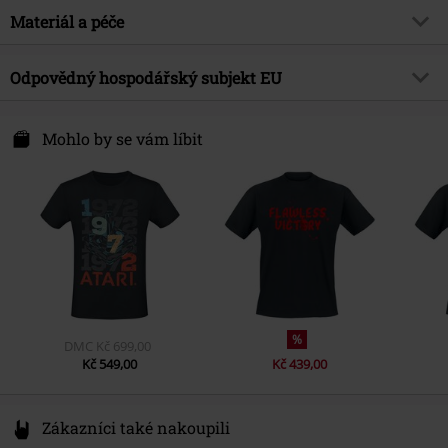
Střih/vrchní díl
Regular
Výstřih
Materiál a péče
Kulatý výstřih
Entertainment Licence
Atari
Délka
Normální
Tvar rukávu
Normální rukávy
Datum vydání
10/25/25
Vrchní materiál
100% bavlna
Odpovědný hospodářský subjekt EU
Délka rukávu
Krátký rukáv
Pohlaví
Muži
Barva
tmavě modrá
Difuzed B.V.
Molenwerf 24
Mohlo by se vám líbit
1911 DB Uitgeest
Netherlands
www.difuzed.com
%
DMC
Kč 699,00
Kč 549,00
Kč 439,00
Zákazníci také nakoupili