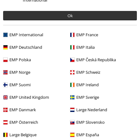
International
Naposledy navštívené
Ok
EMP International
EMP France
EMP Deutschland
EMP Italia
EMP Polska
EMP Česká Republika
EMP Norge
EMP Schweiz
Kč 549,00
EMP Suomi
EMP Ireland
EMP United Kingdom
EMP Sverige
More categories. More options.
EMP Danmark
Large Nederland
Zábava
EMP Österreich
EMP Slovensko
Výprodej %
Oblečení
Trička & topy
Trička
Large Belgique
EMP España