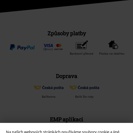
Způsoby platby
Bankovní převod
Platba na dobírku
Doprava
Balíkovna
Balík Do ruky
EMP aplikaci
Stáhněte si novou EMP aplikaci zdarma a využijte všechny nové
Na našich webových stránkách používáme soubory cookie a jiné
funkce a výhody!