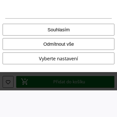
Prohlášení
Ochrana osobních údajů
Souhlasím
Likvidace odpadu a ochrana životního prostředí
Odmítnout vše
Prohlášení o shodě
Vyberte nastavení
Informace o přístupnosti
Nastavení souborů cookie
Přidat do košíku
Odstoupení od smlouvy
Všechny ceny jsou včetně DPH, bez
poštovného a balného
© 1986-2026 EMP Merchandising