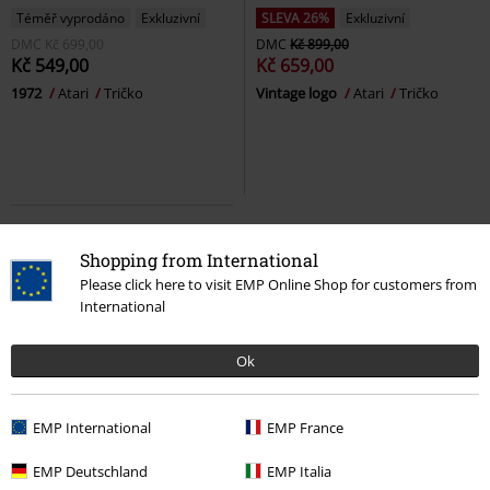
Téměř vyprodáno
Exkluzivní
SLEVA 26%
Exkluzivní
DMC
Kč 699,00
DMC
Kč 899,00
Kč 549,00
Kč 659,00
1972
Atari
Tričko
Vintage logo
Atari
Tričko
Shopping from International
Please click here to visit EMP Online Shop for customers from
International
Dopřejte si 30denní zkušební verzi našeho BACKSTAGE CLUB
Ok
Aktivujte si svou bezplatnou zkušební verzi!
EMP International
EMP France
EMP Deutschland
EMP Italia