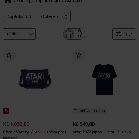
Gaming
Top pro hráče
Atari (12)
Doplňky
(3)
Oblečení
(7)
Filtr
%
Téměř vyprodáno
Kč 1.039,00
Kč 549,00
Classic Varsity
Atari
Taška přes
Atari 1972 Japan
Atari
Tričko
rameno