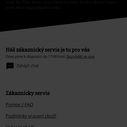
Ärzte, Die Toten Hosen, Feine Sahne Fischfilet, Broilers, Böhse Onkelz a
zboží, jehož koupí podpoříte nadaci.
Náš zákaznický servis je tu pro vás
Dnes jsme k dispozici: do 17:00 hod.
Dozvědět se více
Zahájit chat
Zákaznícky servis
Pomoc / FAQ
Podmínky vracení zboží