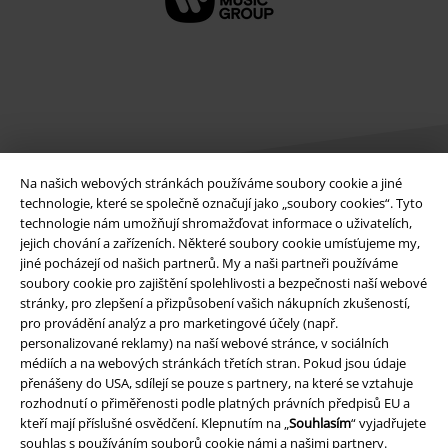
Na našich webových stránkách používáme soubory cookie a jiné
technologie, které se společně označují jako „soubory cookies“. Tyto
technologie nám umožňují shromažďovat informace o uživatelích,
Právní informace
jejich chování a zařízeních. Některé soubory cookie umísťujeme my,
jiné pocházejí od našich partnerů. My a naši partneři používáme
Podmínky
soubory cookie pro zajištění spolehlivosti a bezpečnosti naší webové
stránky, pro zlepšení a přizpůsobení vašich nákupních zkušeností,
Prohlášení
pro provádění analýz a pro marketingové účely (např.
personalizované reklamy) na naší webové stránce, v sociálních
médiích a na webových stránkách třetích stran. Pokud jsou údaje
Ochrana osobních údajů
přenášeny do USA, sdílejí se pouze s partnery, na které se vztahuje
rozhodnutí o přiměřenosti podle platných právních předpisů EU a
Likvidace odpadu a ochrana životního prostředí
kteří mají příslušné osvědčení. Klepnutím na „
Souhlasím
“ vyjadřujete
souhlas s používáním souborů cookie námi a našimi partnery.