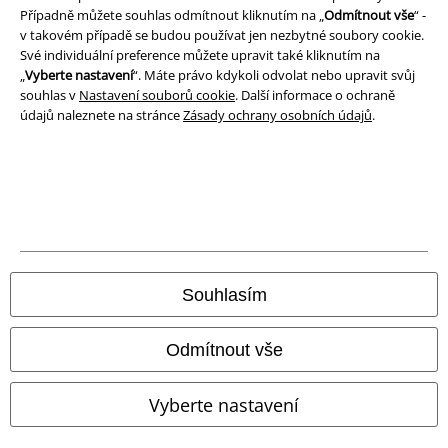
Prohlášení o shodě
Případně můžete souhlas odmítnout kliknutím na „
Odmítnout vše
“ -
v takovém případě se budou používat jen nezbytné soubory cookie.
Informace o přístupnosti
Své individuální preference můžete upravit také kliknutím na
„
Vyberte nastavení
“. Máte právo kdykoli odvolat nebo upravit svůj
souhlas v
Nastavení souborů cookie
. Další informace o ochraně
Nastavení souborů cookie
údajů naleznete na stránce
Zásady ochrany osobních údajů
.
Odstoupení od smlouvy
Všechny ceny jsou včetně DPH, bez
poštovného a balného
© 1986-2026 EMP Merchandising
Souhlasím
Naše online obchody
Odmítnout vše
EMP International
Vyberte nastavení
EMP France
EMP Deutschland