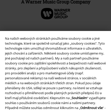
A Warner Music Group Company
Na našich webových stránkách používáme soubory cookie a jiné
technologie, které se společně označují jako „soubory cookies“. Tyto
technologie nám umožňují shromažďovat informace o uživatelích,
jejich chování a zařízeních. Některé soubory cookie umísťujeme my,
jiné pocházejí od našich partnerů. My a naši partneři používáme
soubory cookie pro zajištění spolehlivosti a bezpečnosti naší webové
stránky, pro zlepšení a přizpůsobení vašich nákupních zkušeností,
Právní informace
pro provádění analýz a pro marketingové účely (např.
personalizované reklamy) na naší webové stránce, v sociálních
Podmínky
médiích a na webových stránkách třetích stran. Pokud jsou údaje
přenášeny do USA, sdílejí se pouze s partnery, na které se vztahuje
rozhodnutí o přiměřenosti podle platných právních předpisů EU a
Prohlášení
kteří mají příslušné osvědčení. Klepnutím na „
Souhlasím
“ vyjadřujete
souhlas s používáním souborů cookie námi a našimi partnery.
Ochrana osobních údajů
Případně můžete souhlas odmítnout kliknutím na „
Odmítnout vše
“ -