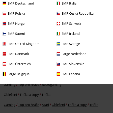
EMP Deutschland
EMP Italia
EMP Polska
EMP Česká Republika
EMP Norge
EMP Schweiz
SLEVA 26%
EMP Suomi
EMP Ireland
DMC
Kč 899,00
Kč 659,00
EMP United Kingdom
EMP Sverige
EMP Danmark
Large Nederland
More categories. More options.
EMP Österreich
EMP Slovensko
Gaming
Oblečení
Trička a topy
Trička
Large Belgique
EMP España
Oblečení & doplňky
Topy
Trička
Gaming
Top pro hráče
Retrogaming
Oblečení
Trička a topy
Trička
Gaming
Top pro hráče
Atari
Oblečení
Trička a topy
Trička