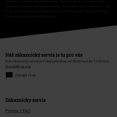
odečtena z vašeho nákupního košíku. Nevztahuje se na média, knihy,
vstupenky, dárkové poukazy, produkty: Rammstein, (Till) Lindemann, Die
Ärzte, Die Toten Hosen, Feine Sahne Fischfilet, Broilers, Böhse Onkelz a
zboží, jehož koupí podpoříte nadaci.
Náš zákaznický servis je tu pro vás
Náš zákaznický servis je k dispozici dnes od 09:00 hod do 17:00 hod.
Dozvědět se více
Zahájit chat
Zákaznícky servis
Pomoc / FAQ