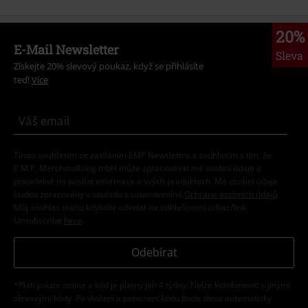
20%
E-Mail Newsletter
Sleva
Získejte 20% slevový poukaz, když se přihlásíte
teď!
Více
Tímto souhlasím se zasíláním EMP Newslettru a souhlasím s tím, že
E.M.P. Merchandising mbH může zpracovávat mé osobní údaje a
pravidelně mi posílat informace o svých produktech. Mé osobní údaje
budou zpracovány v souladu s ustanoveními
Ochrana osobních údajů
.
Můj souhlas mohu kdykoliv odvolat na odhlašovací odkaz/link.
Unsubscribe
here
.
Odebírat
*Platí pouze online a kód je platný jen 4 týdny. Nelze kombinovat s jinými
slevovými kódy. Po vložení a potvrzení kódu bude sleva automaticky