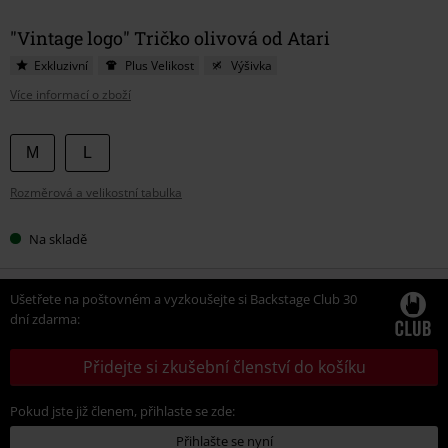
"Vintage logo" Tričko olivová od Atari
Exkluzivní
Plus Velikost
Výšivka
Více informací o zboží
Vyberte
M
L
si
Rozměrová a velikostní tabulka
velikost
Na skladě
Ušetřete na poštovném a vyzkoušejte si Backstage Club 30
dní zdarma:
Přidejte si zkušební členství do košíku
Pokud jste již členem, přihlaste se zde:
Přihlašte se nyní