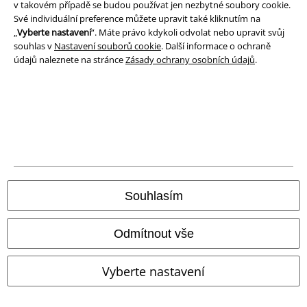
v takovém případě se budou používat jen nezbytné soubory cookie.
Likvidace odpadu a ochrana životního prostředí
Své individuální preference můžete upravit také kliknutím na
„
Vyberte nastavení
“. Máte právo kdykoli odvolat nebo upravit svůj
Prohlášení o shodě
souhlas v
Nastavení souborů cookie
. Další informace o ochraně
údajů naleznete na stránce
Zásady ochrany osobních údajů
.
Informace o přístupnosti
Nastavení souborů cookie
Odstoupení od smlouvy
Všechny ceny jsou včetně DPH, bez
poštovného a balného
© 1986-2026 EMP Merchandising
Souhlasím
Odmítnout vše
Naše online obchody
Vyberte nastavení
EMP International