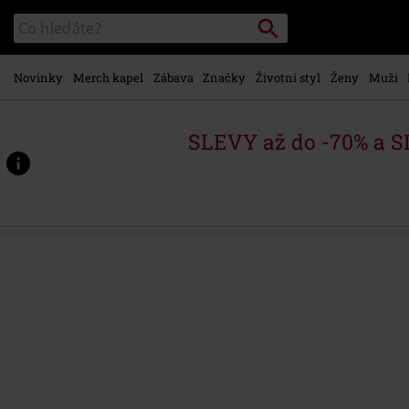
Přejít k
Vyhledávání
Katalog
hlavnímu
vyhledávání
obsahu
Novinky
Merch kapel
Zábava
Značky
Životní styl
Ženy
Muži
SLEVY až do -70% a 
https://www.emp-
shop.cz/p/awake/590384St.html