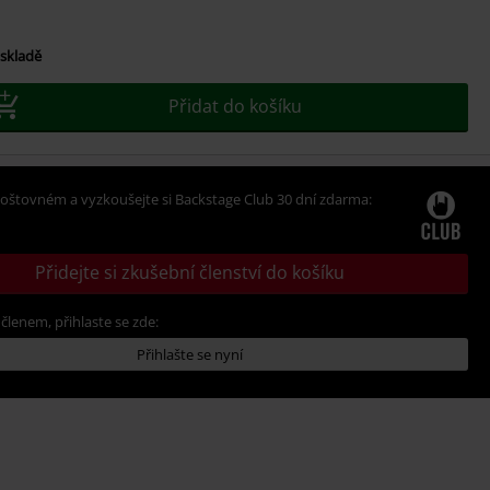
 skladě
Přidat do košíku
oštovném a vyzkoušejte si Backstage Club 30 dní zdarma:
Přidejte si zkušební členství do košíku
 členem, přihlaste se zde:
Přihlašte se nyní