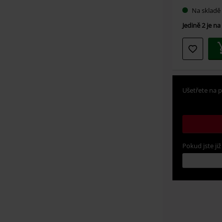
Na skladě
Jedině 2 je na
Ušetřete na p
Pokud jste již