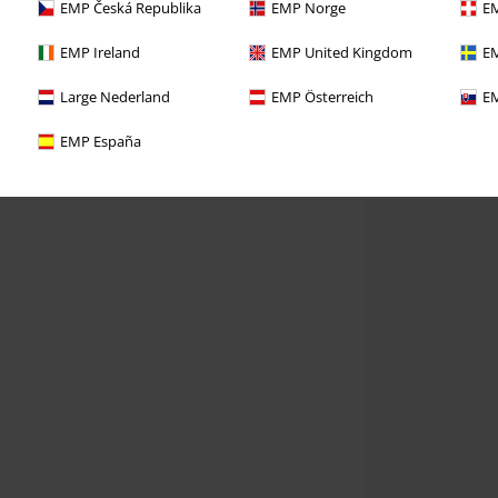
EMP Česká Republika
EMP Norge
EM
EMP Ireland
EMP United Kingdom
EM
Large Nederland
EMP Österreich
EM
EMP España