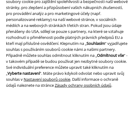
soubory cookie pro zajištění spolehlivosti a bezpečnosti naší webové
stránky, pro zlepšení a přizpůsobení vašich nákupních zkušeností,
pro provádění analýz a pro marketingové účely (např.
personalizované reklamy) na naší webové stránce, v sociálních
médiích a na webových stránkách třetích stran. Pokud jsou údaje
přenášeny do USA, sdílejí se pouze s partnery, na které se vztahuje
Právní informace
rozhodnutí o přiměřenosti podle platných právních předpisů EU a
kteří mají příslušné osvědčení. Klepnutím na „
Souhlasím
“ vyjadřujete
Podmínky
souhlas s používáním souborů cookie námi a našimi partnery.
Případně můžete souhlas odmítnout kliknutím na „
Odmítnout vše
“ -
Prohlášení
v takovém případě se budou používat jen nezbytné soubory cookie.
Své individuální preference můžete upravit také kliknutím na
„
Vyberte nastavení
“. Máte právo kdykoli odvolat nebo upravit svůj
Ochrana osobních údajů
souhlas v
Nastavení souborů cookie
. Další informace o ochraně
údajů naleznete na stránce
Zásady ochrany osobních údajů
.
Likvidace odpadu a ochrana životního prostředí
Prohlášení o shodě
Informace o přístupnosti
Nastavení souborů cookie