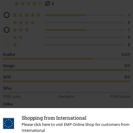
4
1
0
1
0
0
Kvalita
3.5/5
Design
5/5
Střih
5/5
Šířka
Příliš úzké
Perfektní
Příliš široké
Délka
Příliš krátké
Perfektní
Příliš dlouhé
Shopping from International
Podělte se o váš názor "Back For More".
Please click here to visit EMP Online Shop for customers from
International