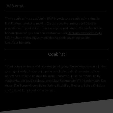
Tímto souhlasím se zasíláním EMP Newslettru a souhlasím s tím, že
E.M.P. Merchandising mbH může zpracovávat mé osobní údaje a
pravidelně mi posílat informace o svých produktech. Mé osobní údaje
budou zpracovány v souladu s ustanoveními
Ochrana osobních údajů
.
Můj souhlas mohu kdykoliv odvolat na odhlašovací odkaz/link.
Unsubscribe
here
.
Odebírat
*Platí pouze online a kód je platný jen 4 týdny. Nelze kombinovat s jinými
slevovými kódy. Po vložení a potvrzení kódu bude sleva automaticky
odečtena z vašeho nákupního košíku. Nevztahuje se na média, knihy,
vstupenky, dárkové poukazy, produkty: Rammstein, (Till) Lindemann, Die
Ärzte, Die Toten Hosen, Feine Sahne Fischfilet, Broilers, Böhse Onkelz a
zboží, jehož koupí podpoříte nadaci.