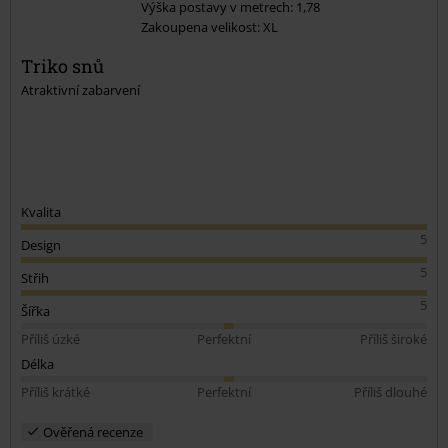
Výška postavy v metrech: 1,78
Zakoupena velikost: XL
Odeslat komentář
Triko snů
Atraktivní zabarvení
Kvalita
5
Design
5
Střih
5
Šířka
Příliš úzké
Perfektní
Příliš široké
Délka
Příliš krátké
Perfektní
Příliš dlouhé
Ověřená recenze