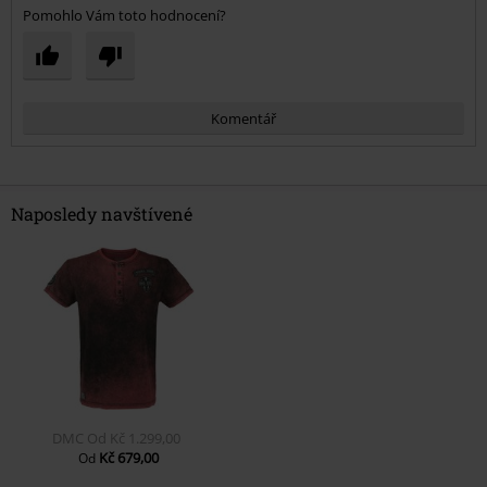
Pomohlo Vám toto hodnocení?
Komentář
Naposledy navštívené
Odeslat komentář
DMC
Od
Kč 1.299,00
Kč 679,00
Od