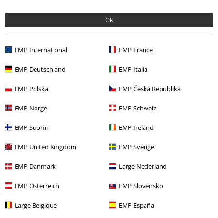
Napsat hodnocení
Ok
How do reviews work?
Třídit podle
Datum
Nápomocný
EMP International
EMP France
EMP Deutschland
EMP Italia
Martina P.
EMP Polska
EMP Česká Republika
1 Hodnocení
Publikováno: Středa, 26.06.2024
EMP Norge
EMP Schweiz
Triko
EMP Suomi
EMP Ireland
Triko je krásné , velikost sedí perfektně, jen materiál bohužel dloho
nevydrží .
EMP United Kingdom
EMP Sverige
Partner triko nenosí moc často , přesto už se na něm objevují malé
dírky . Látka není moc kvalitní.
EMP Danmark
Large Nederland
EMP Österreich
EMP Slovensko
Kvalita
Large Belgique
EMP España
2
Design