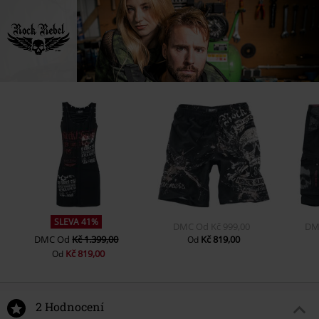
SLEVA 41%
DMC
Od
Kč 999,00
DM
DMC
Od
Kč 1.399,00
Kč 819,00
Od
Kč 819,00
Od
2 Hodnocení