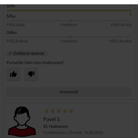
5
Střih
5
Šířka
Příliš úzké
Perfektní
Příliš široké
Délka
Příliš krátké
Perfektní
Příliš dlouhé
Ověřená recenze
Pomohlo Vám toto hodnocení?
Komentář
Pavel S.
81 Hodnocení
Publikováno: Čtvrtek, 14.05.2020