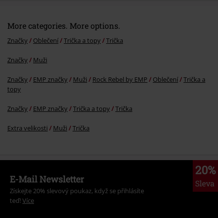
More categories. More options.
Značky
Oblečení
Trička a topy
Trička
Značky
Muži
Značky
EMP značky
Muži
Rock Rebel by EMP
Oblečení
Trička a
topy
Značky
EMP značky
Trička a topy
Trička
Extra velikosti
Muži
Trička
20%
E-Mail Newsletter
Sleva
Získejte 20% slevový poukaz, když se přihlásíte
teď!
Více