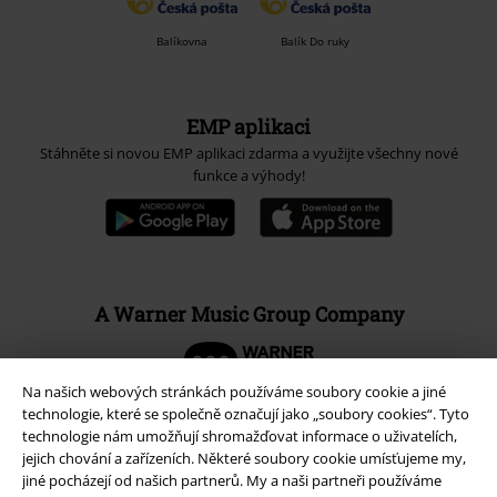
Balíkovna
Balík Do ruky
EMP aplikaci
Stáhněte si novou EMP aplikaci zdarma a využijte všechny nové
funkce a výhody!
A Warner Music Group Company
Na našich webových stránkách používáme soubory cookie a jiné
technologie, které se společně označují jako „soubory cookies“. Tyto
technologie nám umožňují shromažďovat informace o uživatelích,
jejich chování a zařízeních. Některé soubory cookie umísťujeme my,
jiné pocházejí od našich partnerů. My a naši partneři používáme