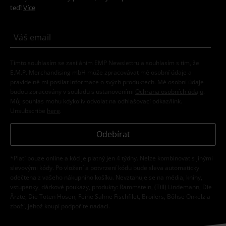
teď!
Více
Tímto souhlasím se zasíláním EMP Newslettru a souhlasím s tím, že
E.M.P. Merchandising mbH může zpracovávat mé osobní údaje a
pravidelně mi posílat informace o svých produktech. Mé osobní údaje
budou zpracovány v souladu s ustanoveními
Ochrana osobních údajů
.
Můj souhlas mohu kdykoliv odvolat na odhlašovací odkaz/link.
Unsubscribe
here
.
Odebírat
*Platí pouze online a kód je platný jen 4 týdny. Nelze kombinovat s jinými
slevovými kódy. Po vložení a potvrzení kódu bude sleva automaticky
odečtena z vašeho nákupního košíku. Nevztahuje se na média, knihy,
vstupenky, dárkové poukazy, produkty: Rammstein, (Till) Lindemann, Die
Ärzte, Die Toten Hosen, Feine Sahne Fischfilet, Broilers, Böhse Onkelz a
zboží, jehož koupí podpoříte nadaci.