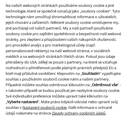
Na našich webových stránkách používáme soubory cookie a jiné
technologie, které se společně označují jako „soubory cookies“. Tyto
technologie nám umožňují shromažďovat informace o uživatelích,
jejich chování a zařízeních. Některé soubory cookie umísťujeme my,
jiné pocházejí od našich partnerů. My a naši partneři používáme
soubory cookie pro zajištění spolehlivosti a bezpečnosti naší webové
stránky, pro zlepšení a přizpůsobení vašich nákupních zkušeností,
pro provádění analýz a pro marketingové účely (např.
Právní informace
personalizované reklamy) na naší webové stránce, v sociálních
médiích a na webových stránkách třetích stran. Pokud jsou údaje
Podmínky
přenášeny do USA, sdílejí se pouze s partnery, na které se vztahuje
rozhodnutí o přiměřenosti podle platných právních předpisů EU a
Prohlášení
kteří mají příslušné osvědčení. Klepnutím na „
Souhlasím
“ vyjadřujete
souhlas s používáním souborů cookie námi a našimi partnery.
Případně můžete souhlas odmítnout kliknutím na „
Odmítnout vše
“ -
Ochrana osobních údajů
v takovém případě se budou používat jen nezbytné soubory cookie.
Své individuální preference můžete upravit také kliknutím na
Likvidace odpadu a ochrana životního prostředí
„
Vyberte nastavení
“. Máte právo kdykoli odvolat nebo upravit svůj
souhlas v
Nastavení souborů cookie
. Další informace o ochraně
Prohlášení o shodě
údajů naleznete na stránce
Zásady ochrany osobních údajů
.
Informace o přístupnosti