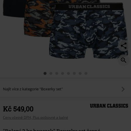
Najít více z kategorie "Boxerky set"
Kč 549,00
Ceny včetně DPH, Plus poštovné a balné
"Balení 3 ks boxerek" Boxerky set černá