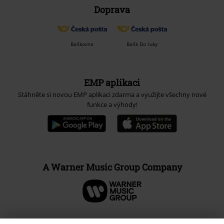
Doprava
Balíkovna
Balík Do ruky
EMP aplikaci
Stáhněte si novou EMP aplikaci zdarma a využijte všechny nové
funkce a výhody!
A Warner Music Group Company