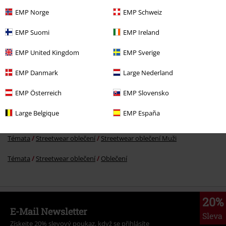
EMP Norge
EMP Schweiz
Kč 549,00
EMP Suomi
EMP Ireland
EMP United Kingdom
EMP Sverige
More categories. More options.
EMP Danmark
Large Nederland
Oblečení & doplňky
One-Pieces
Spodní prádlo
Boxers
EMP Österreich
EMP Slovensko
Témata
Basic
Oblečení
Spodní prádlo
Large Belgique
EMP España
Témata
Basic
Basics Muži
Témata
Streetwear oblečení
Streetwear oblečení Muži
Témata
Streetwear oblečení
Oblečení
20%
E-Mail Newsletter
Sleva
Získejte 20% slevový poukaz, když se přihlásíte