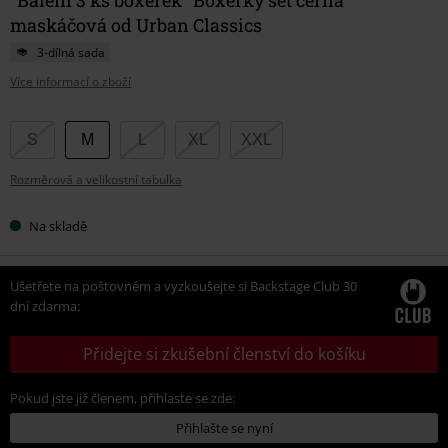
maskáčová od Urban Classics
3-dílná sada
Více informací o zboží
Vyberte
S
M
L
XL
XXL
si
Rozměrová a velikostní tabulka
velikost
Na skladě
Ušetřete na poštovném a vyzkoušejte si Backstage Club 30
dní zdarma:
Přidejte si zkušební členství do košíku
Pokud jste již členem, přihlaste se zde:
Přihlašte se nyní