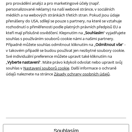
pro provádění analýz a pro marketingové účely (např.
personalizované reklamy) na naší webové stránce, v sociálních
médiích a na webových stránkách třetích stran. Pokud jsou údaje
přenášeny do USA, sdílejí se pouze s partnery, na které se vztahuje
rozhodnutí o přiměřenosti podle platných právních předpisů EU a
kteří mají příslušné osvědčení. Klepnutím na „
Souhlasím
“ vyjadřujete
souhlas s používáním souborů cookie námi a našimi partnery.
Případně můžete souhlas odmítnout kliknutím na „
Odmítnout vše
“ -
v takovém případě se budou používat jen nezbytné soubory cookie.
Své individuální preference můžete upravit také kliknutím na
„
Vyberte nastavení
“. Máte právo kdykoli odvolat nebo upravit svůj
souhlas v
Nastavení souborů cookie
. Další informace o ochraně
údajů naleznete na stránce
Zásady ochrany osobních údajů
.
Právní informace
Podmínky
Prohlášení
Ochrana osobních údajů
Souhlasím