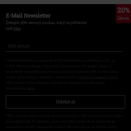
20%
E-Mail Newsletter
Sleva
Získejte 20% slevový poukaz, když se přihlásíte
teď!
Více
Tímto souhlasím se zasíláním EMP Newslettru a souhlasím s tím, že
E.M.P. Merchandising mbH může zpracovávat mé osobní údaje a
pravidelně mi posílat informace o svých produktech. Mé osobní údaje
budou zpracovány v souladu s ustanoveními
Ochrana osobních údajů
.
Můj souhlas mohu kdykoliv odvolat na odhlašovací odkaz/link.
Unsubscribe
here
.
Odebírat
*Platí pouze online a kód je platný jen 4 týdny. Nelze kombinovat s jinými
slevovými kódy. Po vložení a potvrzení kódu bude sleva automaticky
odečtena z vašeho nákupního košíku. Nevztahuje se na média, knihy,