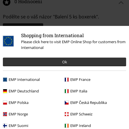
0 Hodnocení
Podělte se o váš názor "Balení 5 ks boxerek".
Napsat hodnocení
Shopping from International
Please click here to visit EMP Online Shop for customers from
International
Ok
EMP International
EMP France
EMP Deutschland
EMP Italia
Naposledy navštívené
EMP Polska
EMP Česká Republika
EMP Norge
EMP Schweiz
EMP Suomi
EMP Ireland