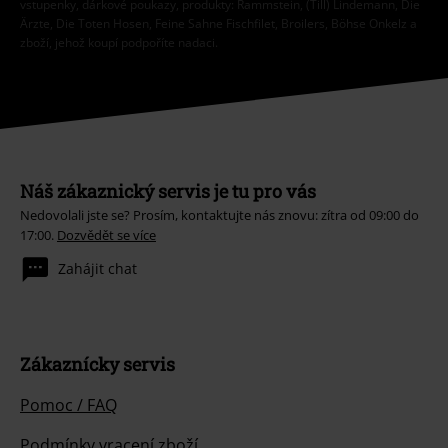
vstupenky, dárkové poukazy, produkty: Rammstein, (Till) Lindemann, Die
Ärzte, Die Toten Hosen, Feine Sahne Fischfilet, Broilers, Böhse Onkelz a
zboží, jehož koupí podpoříte nadaci.
Náš zákaznický servis je tu pro vás
Nedovolali jste se? Prosím, kontaktujte nás znovu: zítra od 09:00 do
17:00.
Dozvědět se více
Zahájit chat
Zákaznícky servis
Pomoc / FAQ
Podmínky vracení zboží