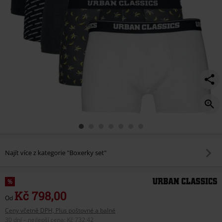
Najít více z kategorie "Boxerky set"
%
Kč 798,00
Od
Ceny včetně DPH, Plus poštovné a balné
30 dní – nejlepší cena
:
Kč 732,42