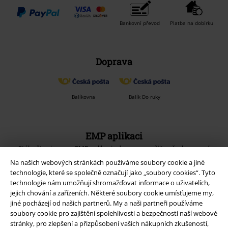
Bankovní převod
Platba na dobírku
Doprava
Balíkovna
Balík Do ruky
EMP aplikaci
Stáhněte si novou EMP aplikaci zdarma a využijte všechny nové
funkce a výhody!
Na našich webových stránkách používáme soubory cookie a jiné
technologie, které se společně označují jako „soubory cookies“. Tyto
technologie nám umožňují shromažďovat informace o uživatelích,
jejich chování a zařízeních. Některé soubory cookie umísťujeme my,
jiné pocházejí od našich partnerů. My a naši partneři používáme
soubory cookie pro zajištění spolehlivosti a bezpečnosti naší webové
A Warner Music Group Company
stránky, pro zlepšení a přizpůsobení vašich nákupních zkušeností,