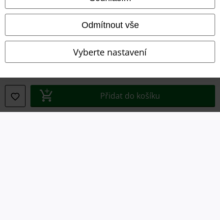
Likvidace odpadu a ochrana životního prostředí
Prohlášení o shodě
Odmítnout vše
Informace o přístupnosti
Vyberte nastavení
Nastavení souborů cookie
Odstoupení od smlouvy
Přidat do košíku
Všechny ceny jsou včetně DPH, bez
poštovného a balného
© 1986-2026 EMP Merchandising
Naše online obchody
EMP International
EMP France