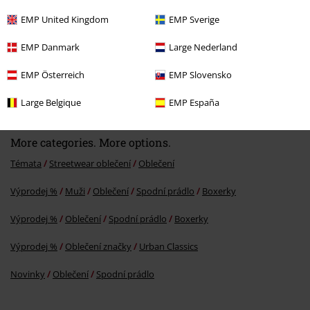
EMP United Kingdom
EMP Sverige
EMP Danmark
Large Nederland
%
EMP Österreich
EMP Slovensko
Kč 798,00
Od
Large Belgique
EMP España
More categories. More options.
Témata
Streetwear oblečení
Oblečení
Výprodej %
Muži
Oblečení
Spodní prádlo
Boxerky
Výprodej %
Oblečení
Spodní prádlo
Boxerky
Výprodej %
Oblečení značky
Urban Classics
Novinky
Oblečení
Spodní prádlo