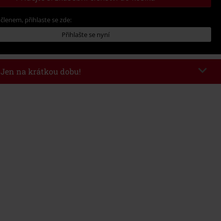
 členem, přihlaste se zde:
Přihlašte se nyní
- Jen na krátkou dobu!
kazu
AFTERWORK
Kopírovat kód
8/6/26 od 16:00 do 23:59 hodin.
nota objednávky 1.299 Kč.
 v košíku, se sleva uplatní automaticky.
at s jinými akciovými kódy. Sleva se nevztahuje na: knihy, média, vstupenky,
ll) Lindemann, Böhse Onkelz, Broilers, Die Ärzte, Die Toten Hosen, Metality,
y a položky, jejichž koupí podpoříte nadaci.