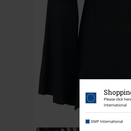
Shopping
Please click he
International
EMP International