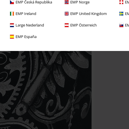
EMP Česká Republika
EMP Norge
EM
EMP Ireland
EMP United Kingdom
EM
Large Nederland
EMP Österreich
EM
EMP España