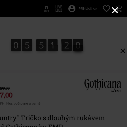
×
0
Přihlásit se
0
5
5
1
1
8
0
5
5
1
1
7
2
9
7
8
299,00
7,00
PH, Plus poštovné a balné
ountry" Tričko s dlouhým rukávem
od Gothicana by EMP