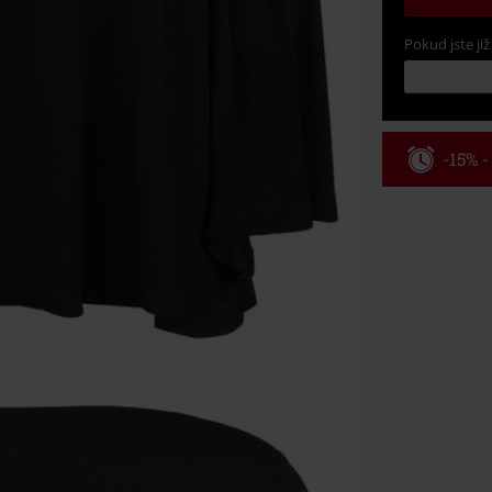
Pokud jste již
-15% 
Kód pou
Platí jen pro 
Minimální hod
Po zadání kódu
Nelze kombinov
Rammstein, (Ti
dárkové poukaz