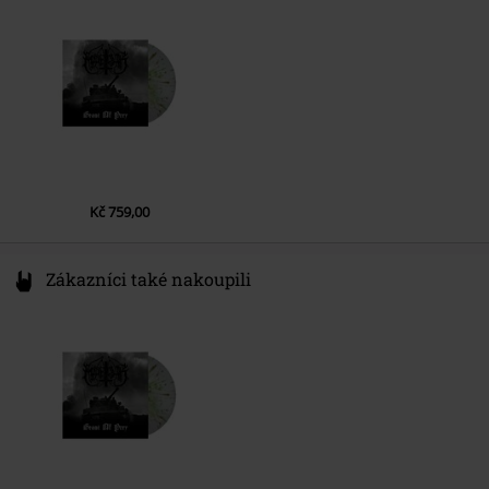
Datum vydání
12/13/24
Ireland
EUAR@ie.ia-net.com
Kč 759,00
Zákazníci také nakoupili