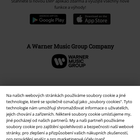
Stáhněte si novou EMP aplikaci zdarma a využijte všechny nové
funkce a výhody!
A Warner Music Group Company
Na našich webových stránkách používáme soubory cookie a jiné
technologie, které se společně označují jako „soubory cookies“. Tyto
technologie nám umožňují shromažďovat informace o uživatelích,
jejich chování a zařízeních. Některé soubory cookie umísťujeme my,
jiné pocházejí od našich partnerů. My a naši partneři používáme
soubory cookie pro zajištění spolehlivosti a bezpečnosti naší webové
stránky, pro zlepšení a přizpůsobení vašich nákupních zkušeností,
Právní informace
pro provádění analýz a pro marketingové účely (např.