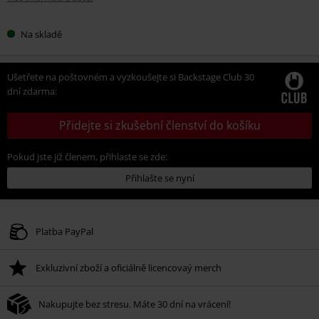
Na skladě
Ušetřete na poštovném a vyzkoušejte si Backstage Club 30
dní zdarma:
Přidejte si zkušební členství do košíku
Pokud jste již členem, přihlaste se zde:
Přihlašte se nyní
Platba PayPal
Exkluzivní zboží a oficiálně licencovaý merch
Nakupujte bez stresu. Máte 30 dní na vrácení!