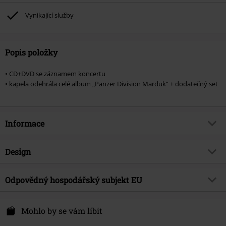
Vynikající služby
Popis položky
• CD+DVD se záznamem koncertu
• kapela odehrála celé album „Panzer Division Marduk“ + dodatečný set
Informace
Zboží č.
580234
Design
Název
Beast Of Prey: Brutal Assault
Typ výrobku
CD
Hudební žánr
Odpovědný hospodářský subjekt EU
Death Metal
Média - formát 1-3
CD & DVD
Téma produktů
Kapely
International Associates Auditing & Certification Limited
The Black Church, St Mary's Place
Mohlo by se vám líbit
Kapela
Marduk
D07 P4AX Dublin 07