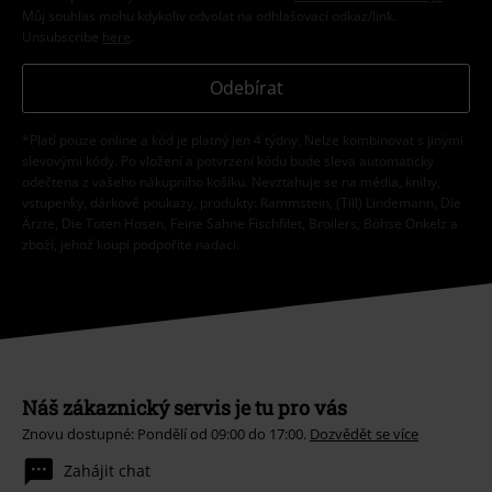
Můj souhlas mohu kdykoliv odvolat na odhlašovací odkaz/link.
Unsubscribe
here
.
Odebírat
*Platí pouze online a kód je platný jen 4 týdny. Nelze kombinovat s jinými
slevovými kódy. Po vložení a potvrzení kódu bude sleva automaticky
odečtena z vašeho nákupního košíku. Nevztahuje se na média, knihy,
vstupenky, dárkové poukazy, produkty: Rammstein, (Till) Lindemann, Die
Ärzte, Die Toten Hosen, Feine Sahne Fischfilet, Broilers, Böhse Onkelz a
zboží, jehož koupí podpoříte nadaci.
Náš zákaznický servis je tu pro vás
Znovu dostupné: Pondělí od 09:00 do 17:00.
Dozvědět se více
Zahájit chat