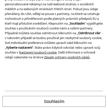
personalizované reklamy) na naší webové stránce, v sociálních
Podmínky
médiích a na webových stránkách třetích stran. Pokud jsou údaje
přenášeny do USA, sdílejí se pouze s partnery, na které se vztahuje
Prohlášení
rozhodnutí o přiměřenosti podle platných právních předpisů EU a
kteří mají příslušné osvědčení. Klepnutím na „
Souhlasím
“ vyjadřujete
Ochrana osobních údajů
souhlas s používáním souborů cookie námi a našimi partnery.
Případně můžete souhlas odmítnout kliknutím na „
Odmítnout vše
“ -
v takovém případě se budou používat jen nezbytné soubory cookie.
Likvidace odpadu a ochrana životního prostředí
Své individuální preference můžete upravit také kliknutím na
„
Vyberte nastavení
“. Máte právo kdykoli odvolat nebo upravit svůj
Prohlášení o shodě
souhlas v
Nastavení souborů cookie
. Další informace o ochraně
údajů naleznete na stránce
Zásady ochrany osobních údajů
.
Informace o přístupnosti
Nastavení souborů cookie
Odstoupení od smlouvy
Všechny ceny jsou včetně DPH, bez
poštovného a balného
© 1986-2026 EMP Merchandising
Souhlasím